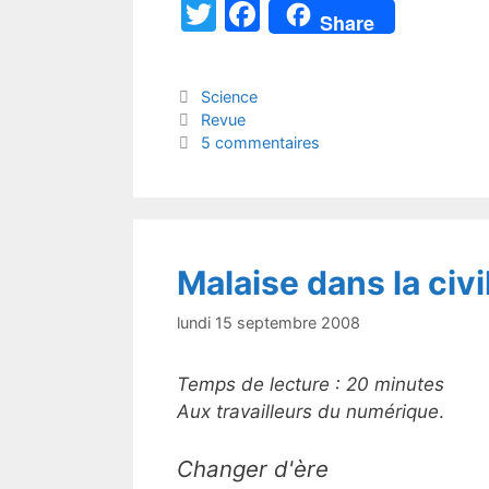
T
F
Share
w
a
itt
c
Catégories
Science
er
e
Étiquettes
Revue
b
5 commentaires
o
o
k
Malaise dans la civ
lundi 15 septembre 2008
Temps de lecture :
20
minutes
Aux travailleurs du numérique
.
Changer d'ère