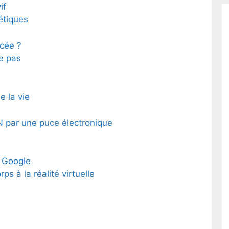
if
étiques
cée ?
e pas
e la vie
 par une puce électronique
r Google
s à la réalité virtuelle