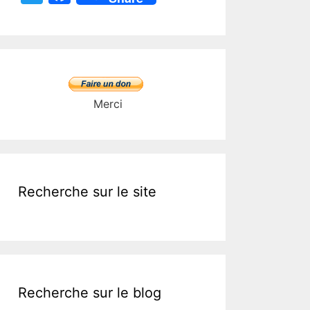
w
a
itt
c
er
e
b
o
Merci
o
k
Recherche sur le site
Recherche sur le blog