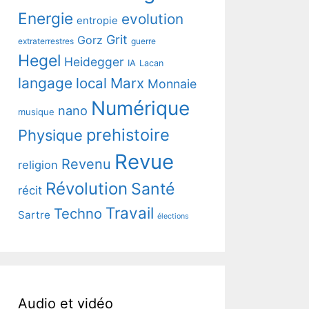
Energie
evolution
entropie
Grit
Gorz
extraterrestres
guerre
Hegel
Heidegger
IA
Lacan
langage
local
Marx
Monnaie
Numérique
nano
musique
prehistoire
Physique
Revue
Revenu
religion
Révolution
Santé
récit
Travail
Techno
Sartre
élections
Audio et vidéo