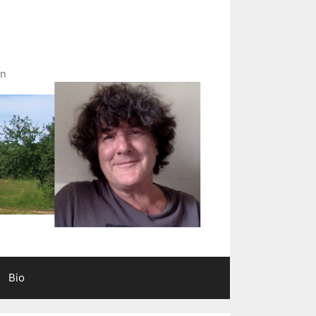
in
Bio