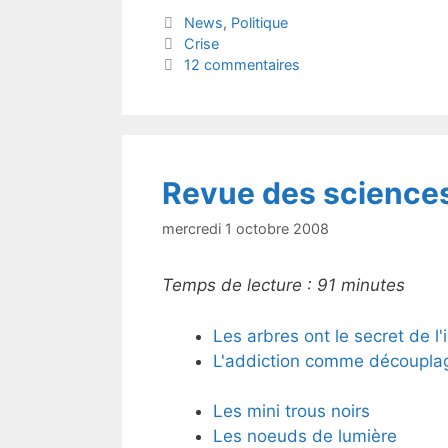
itt
c
Catégories
News
,
Politique
er
e
Étiquettes
Crise
b
12 commentaires
o
o
k
Revue des science
mercredi 1 octobre 2008
Temps de lecture :
91
minutes
Les arbres ont le secret de l'
L'addiction comme découpla
Les mini trous noirs
Les noeuds de lumière