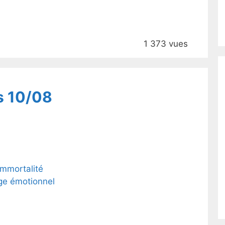
1 373 vues
s 10/08
immortalité
ge émotionnel