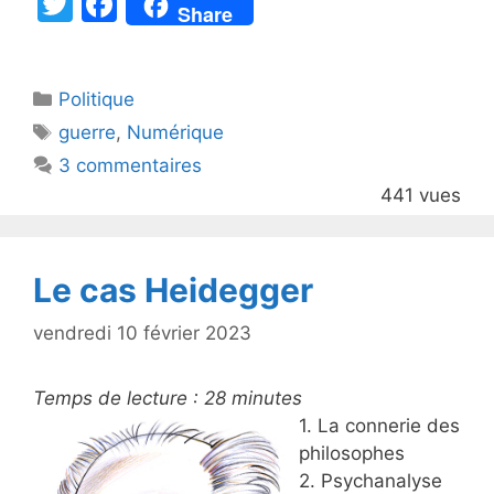
T
F
Share
w
a
itt
c
Catégories
Politique
er
e
Étiquettes
guerre
,
Numérique
b
3 commentaires
o
441 vues
o
k
Le cas Heidegger
vendredi 10 février 2023
Temps de lecture :
28
minutes
1. La connerie des
philosophes
2. Psychanalyse