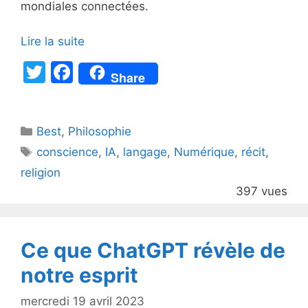
mondiales connectées.
Lire la suite
T
F
Share
w
a
itt
c
Catégories
Best
er
,
Philosophie
e
Étiquettes
conscience
,
IA
,
langage
,
Numérique
,
récit
,
b
religion
o
397 vues
o
k
Ce que ChatGPT révèle de
notre esprit
mercredi 19 avril 2023