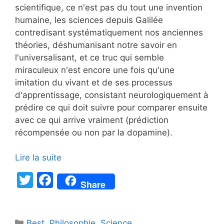
scientifique, ce n'est pas du tout une invention
humaine, les sciences depuis Galilée
contredisant systématiquement nos anciennes
théories, déshumanisant notre savoir en
l'universalisant, et ce truc qui semble
miraculeux n'est encore une fois qu'une
imitation du vivant et de ses processus
d'apprentissage, consistant neurologiquement à
prédire ce qui doit suivre pour comparer ensuite
avec ce qui arrive vraiment (prédiction
récompensée ou non par la dopamine).
Lire la suite
T
F
Share
w
a
itt
c
Catégories
Best
,
Philosophie
,
Science