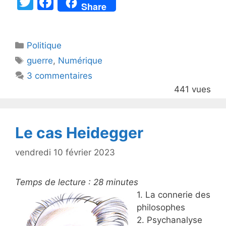
T
F
Share
w
a
itt
c
Catégories
Politique
er
e
Étiquettes
guerre
,
Numérique
b
3 commentaires
o
441 vues
o
k
Le cas Heidegger
vendredi 10 février 2023
Temps de lecture :
28
minutes
1. La connerie des
philosophes
2. Psychanalyse