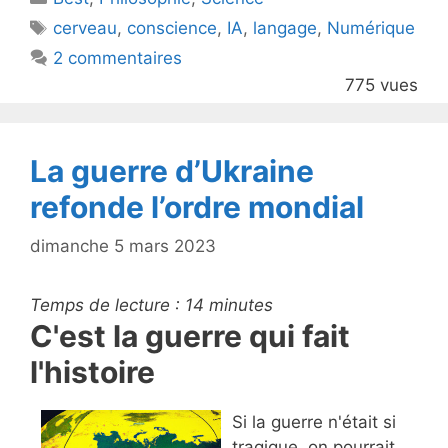
er
e
Étiquettes
cerveau
,
conscience
,
IA
,
langage
,
Numérique
b
2 commentaires
o
775 vues
o
k
La guerre d’Ukraine
refonde l’ordre mondial
dimanche 5 mars 2023
Temps de lecture :
14
minutes
C'est la guerre qui fait
l'histoire
Si la guerre n'était si
tragique, on pourrait