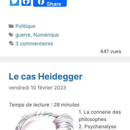
T
F
Share
w
a
itt
c
Catégories
Politique
er
e
Étiquettes
guerre
,
Numérique
b
3 commentaires
o
441 vues
o
k
Le cas Heidegger
vendredi 10 février 2023
Temps de lecture :
28
minutes
1. La connerie des
philosophes
2. Psychanalyse