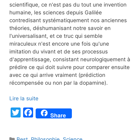
scientifique, ce n'est pas du tout une invention
humaine, les sciences depuis Galilée
contredisant systématiquement nos anciennes
théories, déshumanisant notre savoir en
l'universalisant, et ce truc qui semble
miraculeux n'est encore une fois qu'une
imitation du vivant et de ses processus
d'apprentissage, consistant neurologiquement à
prédire ce qui doit suivre pour comparer ensuite
avec ce qui arrive vraiment (prédiction
récompensée ou non par la dopamine).
Lire la suite
T
F
Share
w
a
itt
c
Catégories
Best
,
Philosophie
,
Science