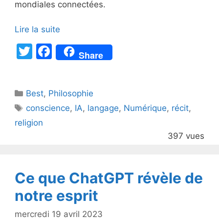
mondiales connectées.
Lire la suite
T
F
Share
w
a
itt
c
Catégories
Best
er
,
Philosophie
e
Étiquettes
conscience
,
IA
,
langage
,
Numérique
,
récit
,
b
religion
o
397 vues
o
k
Ce que ChatGPT révèle de
notre esprit
mercredi 19 avril 2023