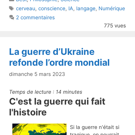
er
e
Étiquettes
cerveau
,
conscience
,
IA
,
langage
,
Numérique
b
2 commentaires
o
775 vues
o
k
La guerre d’Ukraine
refonde l’ordre mondial
dimanche 5 mars 2023
Temps de lecture :
14
minutes
C'est la guerre qui fait
l'histoire
Si la guerre n'était si
tragique, on pourrait