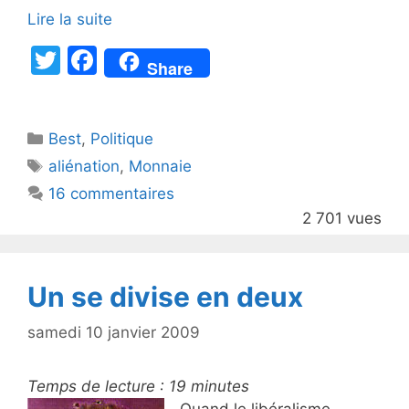
Lire la suite
T
F
Share
w
a
itt
c
Catégories
Best
er
,
Politique
e
Étiquettes
aliénation
,
Monnaie
b
16 commentaires
o
2 701 vues
o
k
Un se divise en deux
samedi 10 janvier 2009
Temps de lecture :
19
minutes
Quand le libéralisme