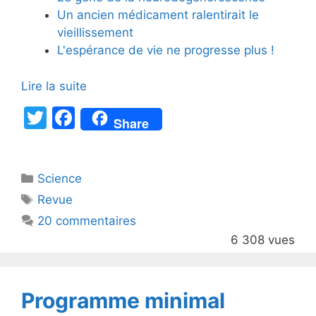
Un ancien médicament ralentirait le
vieillissement
L'espérance de vie ne progresse plus !
Lire la suite
T
F
Share
w
a
itt
c
Catégories
Science
er
e
Étiquettes
Revue
b
20 commentaires
o
6 308 vues
o
k
Programme minimal