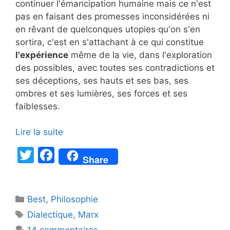
continuer l'émancipation humaine mais ce n'est
pas en faisant des promesses inconsidérées ni
en rêvant de quelconques utopies qu'on s'en
sortira, c'est en s'attachant à ce qui constitue
l'expérience
même de la vie, dans l'exploration
des possibles, avec toutes ses contradictions et
ses déceptions, ses hauts et ses bas, ses
ombres et ses lumières, ses forces et ses
faiblesses.
Lire la suite
T
F
Share
w
a
itt
c
Catégories
Best
er
,
Philosophie
e
Étiquettes
Dialectique
,
Marx
b