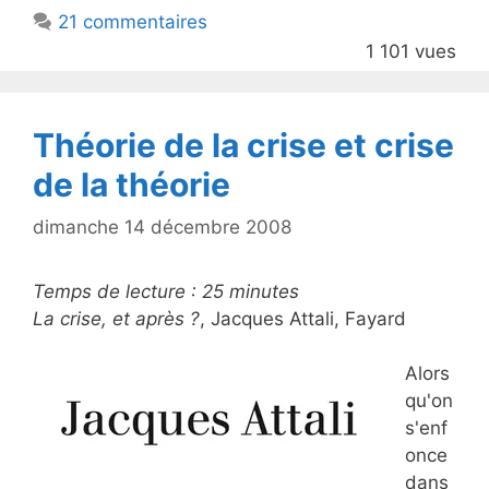
b
21 commentaires
o
1 101 vues
o
k
Théorie de la crise et crise
de la théorie
dimanche 14 décembre 2008
Temps de lecture :
25
minutes
La crise, et après ?
, Jacques Attali, Fayard
Alors
qu'on
s'enf
once
dans