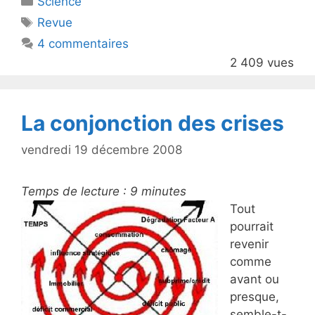
Science
er
e
Étiquettes
Revue
b
4 commentaires
o
2 409 vues
o
k
La conjonction des crises
vendredi 19 décembre 2008
Temps de lecture :
9
minutes
Tout
pourrait
revenir
comme
avant ou
presque,
semble-t-