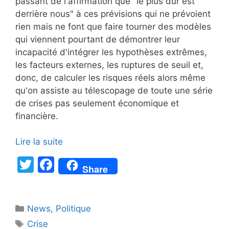
passant de l'affirmation que "le plus dur est
derrière nous" à ces prévisions qui ne prévoient
rien mais ne font que faire tourner des modèles
qui viennent pourtant de démontrer leur
incapacité d'intégrer les hypothèses extrêmes,
les facteurs externes, les ruptures de seuil et,
donc, de calculer les risques réels alors même
qu'on assiste au télescopage de toute une série
de crises pas seulement économique et
financière.
Lire la suite
T
F
Share
w
a
itt
c
Catégories
News
er
,
e
Politique
Étiquettes
Crise