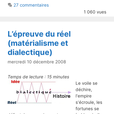
b
27 commentaires
o
1 060 vues
o
k
L’épreuve du réel
(matérialisme et
dialectique)
mercredi 10 décembre 2008
Temps de lecture :
15
minutes
Le voile se
déchire,
l'empire
s'écroule, les
fortunes se