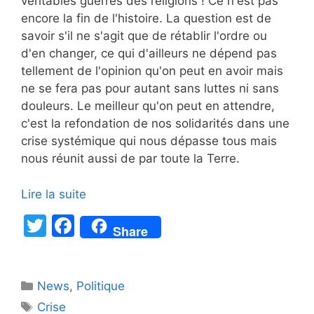
véritables guerres des religions ! Ce n'est pas
encore la fin de l'histoire. La question est de
savoir s'il ne s'agit que de rétablir l'ordre ou
d'en changer, ce qui d'ailleurs ne dépend pas
tellement de l'opinion qu'on peut en avoir mais
ne se fera pas pour autant sans luttes ni sans
douleurs. Le meilleur qu'on peut en attendre,
c'est la refondation de nos solidarités dans une
crise systémique qui nous dépasse tous mais
nous réunit aussi de par toute la Terre.
Lire la suite
T
F
Share
w
a
itt
c
Catégories
News
er
,
e
Politique
Étiquettes
Crise