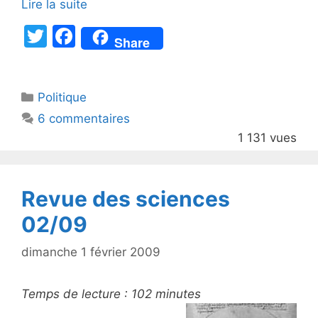
Lire la suite
T
F
Share
w
a
itt
c
Catégories
Politique
er
e
6 commentaires
b
1 131 vues
o
o
k
Revue des sciences
02/09
dimanche 1 février 2009
Temps de lecture :
102
minutes