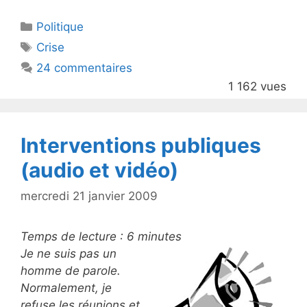
itt
c
Catégories
Politique
er
e
Étiquettes
Crise
b
24 commentaires
o
1 162 vues
o
k
Interventions publiques
(audio et vidéo)
mercredi 21 janvier 2009
Temps de lecture :
6
minutes
Je ne suis pas un
homme de parole.
Normalement, je
refuse les réunions et