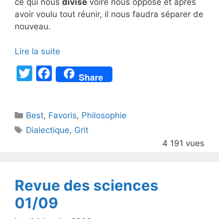
ce qui nous
divise
voire nous oppose et après
avoir voulu tout réunir, il nous faudra séparer de
nouveau.
Lire la suite
T
F
Share
w
a
itt
c
Catégories
Best
er
,
Favoris
e
,
Philosophie
Étiquettes
Dialectique
,
Grit
b
4 191 vues
o
o
k
Revue des sciences
01/09