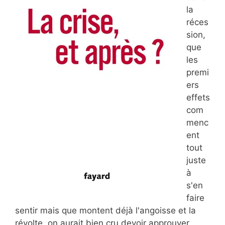
la
réces
sion,
que
les
premi
ers
effets
com
menc
ent
tout
juste
à
s'en
faire
sentir mais que montent déjà l'angoisse et la
révolte, on aurait bien cru devoir approuver