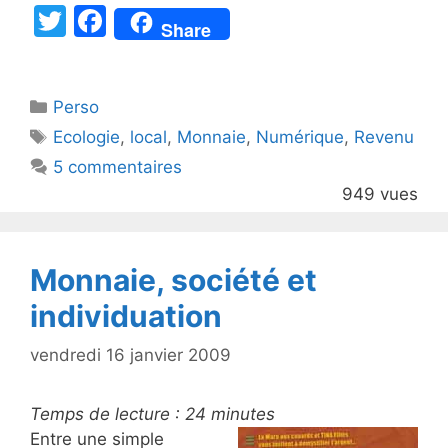
T
F
Share
w
a
itt
c
Catégories
Perso
er
e
Étiquettes
Ecologie
,
local
,
Monnaie
,
Numérique
,
Revenu
b
5 commentaires
o
949 vues
o
k
Monnaie, société et
individuation
vendredi 16 janvier 2009
Temps de lecture :
24
minutes
Entre une simple