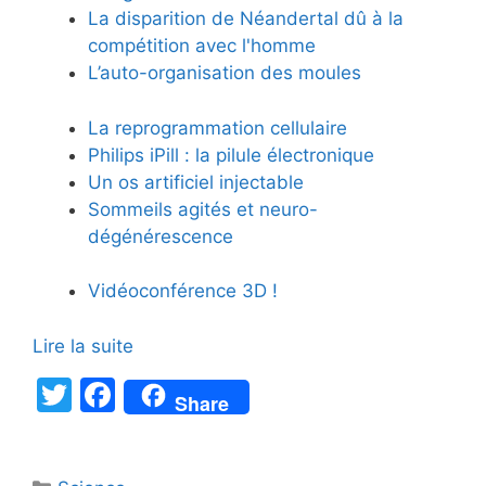
La disparition de Néandertal dû à la
compétition avec l'homme
L’auto-organisation des moules
La reprogrammation cellulaire
Philips iPill : la pilule électronique
Un os artificiel injectable
Sommeils agités et neuro-
dégénérescence
Vidéoconférence 3D !
Lire la suite
T
F
Share
w
a
itt
c
Catégories