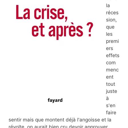
la
réces
sion,
que
les
premi
ers
effets
com
menc
ent
tout
juste
à
s'en
faire
sentir mais que montent déjà l'angoisse et la
révolte, on aurait bien cru devoir approuver