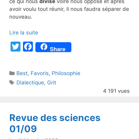
ce qui nous
divise
voire nous oppose et après
avoir voulu tout réunir, il nous faudra séparer de
nouveau.
Lire la suite
T
F
Share
w
a
itt
c
Catégories
Best
er
,
Favoris
e
,
Philosophie
Étiquettes
Dialectique
,
Grit
b
4 191 vues
o
o
k
Revue des sciences
01/09