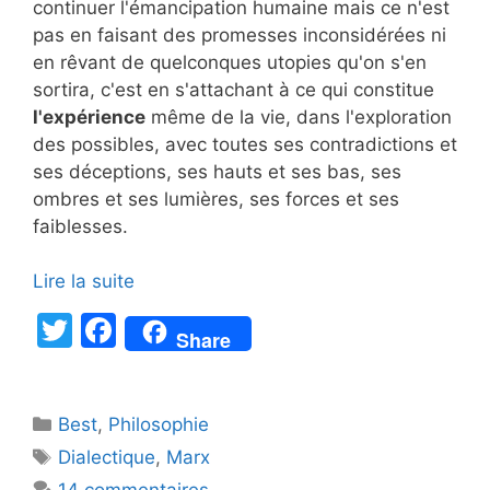
continuer l'émancipation humaine mais ce n'est
pas en faisant des promesses inconsidérées ni
en rêvant de quelconques utopies qu'on s'en
sortira, c'est en s'attachant à ce qui constitue
l'expérience
même de la vie, dans l'exploration
des possibles, avec toutes ses contradictions et
ses déceptions, ses hauts et ses bas, ses
ombres et ses lumières, ses forces et ses
faiblesses.
Lire la suite
T
F
Share
w
a
itt
c
Catégories
Best
er
,
Philosophie
e
Étiquettes
Dialectique
,
Marx
b