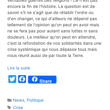
véritables guerres des religions ! Ce n'est pas
encore la fin de l'histoire. La question est de
savoir s'il ne s'agit que de rétablir l'ordre ou
d'en changer, ce qui d'ailleurs ne dépend pas
tellement de l'opinion qu'on peut en avoir mais
ne se fera pas pour autant sans luttes ni sans
douleurs. Le meilleur qu'on peut en attendre,
c'est la refondation de nos solidarités dans une
crise systémique qui nous dépasse tous mais
nous réunit aussi de par toute la Terre.
Lire la suite
T
F
Share
w
a
itt
c
Catégories
News
er
,
e
Politique
Étiquettes
Crise