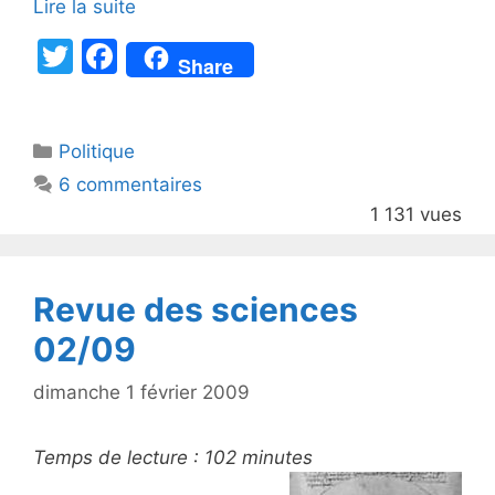
Lire la suite
T
F
Share
w
a
itt
c
Catégories
Politique
er
e
6 commentaires
b
1 131 vues
o
o
k
Revue des sciences
02/09
dimanche 1 février 2009
Temps de lecture :
102
minutes