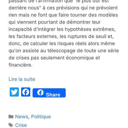
passant de l'affirmation que "le plus dur est
derrière nous" à ces prévisions qui ne prévoient
rien mais ne font que faire tourner des modèles
qui viennent pourtant de démontrer leur
incapacité d'intégrer les hypothèses extrêmes,
les facteurs externes, les ruptures de seuil et,
donc, de calculer les risques réels alors même
qu'on assiste au télescopage de toute une série
de crises pas seulement économique et
financière.
Lire la suite
T
F
Share
w
a
itt
c
Catégories
News
er
,
e
Politique
Étiquettes
Crise