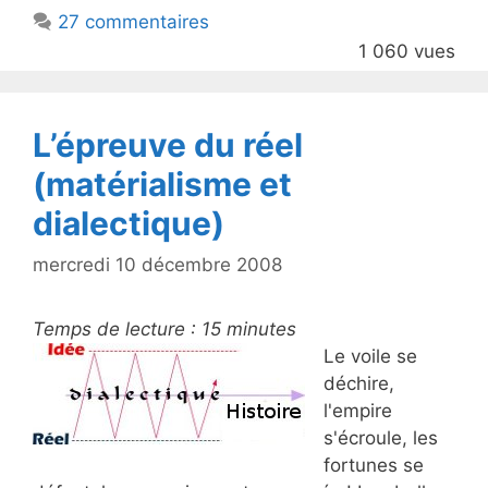
b
27 commentaires
o
1 060 vues
o
k
L’épreuve du réel
(matérialisme et
dialectique)
mercredi 10 décembre 2008
Temps de lecture :
15
minutes
Le voile se
déchire,
l'empire
s'écroule, les
fortunes se