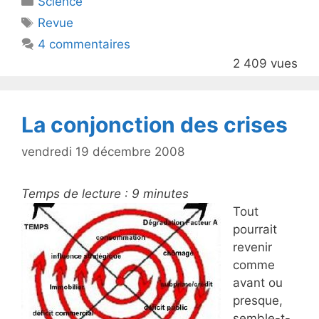
Science
er
e
Étiquettes
Revue
b
4 commentaires
o
2 409 vues
o
k
La conjonction des crises
vendredi 19 décembre 2008
Temps de lecture :
9
minutes
Tout
pourrait
revenir
comme
avant ou
presque,
semble-t-