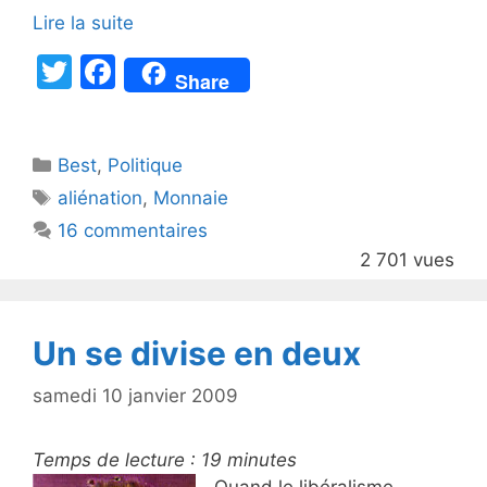
Lire la suite
T
F
Share
w
a
itt
c
Catégories
Best
er
,
Politique
e
Étiquettes
aliénation
,
Monnaie
b
16 commentaires
o
2 701 vues
o
k
Un se divise en deux
samedi 10 janvier 2009
Temps de lecture :
19
minutes
Quand le libéralisme