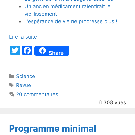
Un ancien médicament ralentirait le
vieillissement
L'espérance de vie ne progresse plus !
Lire la suite
T
F
Share
w
a
itt
c
Catégories
Science
er
e
Étiquettes
Revue
b
20 commentaires
o
6 308 vues
o
k
Programme minimal