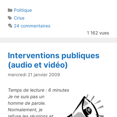
itt
c
Catégories
Politique
er
e
Étiquettes
Crise
b
24 commentaires
o
1 162 vues
o
k
Interventions publiques
(audio et vidéo)
mercredi 21 janvier 2009
Temps de lecture :
6
minutes
Je ne suis pas un
homme de parole.
Normalement, je
refuse les réunions et