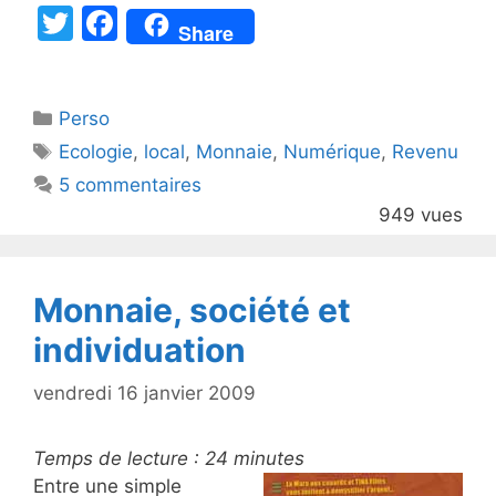
T
F
Share
w
a
itt
c
Catégories
Perso
er
e
Étiquettes
Ecologie
,
local
,
Monnaie
,
Numérique
,
Revenu
b
5 commentaires
o
949 vues
o
k
Monnaie, société et
individuation
vendredi 16 janvier 2009
Temps de lecture :
24
minutes
Entre une simple