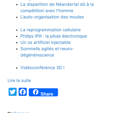
La disparition de Néandertal dû à la
compétition avec l'homme
L’auto-organisation des moules
La reprogrammation cellulaire
Philips iPill : la pilule électronique
Un os artificiel injectable
Sommeils agités et neuro-
dégénérescence
Vidéoconférence 3D !
Lire la suite
T
F
Share
w
a
itt
c
Catégories