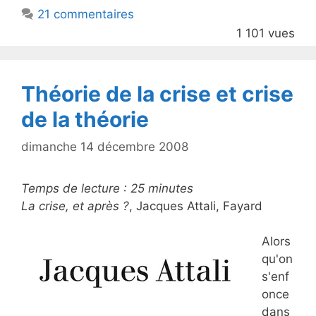
b
21 commentaires
o
1 101 vues
o
k
Théorie de la crise et crise
de la théorie
dimanche 14 décembre 2008
Temps de lecture :
25
minutes
La crise, et après ?
, Jacques Attali, Fayard
Alors
qu'on
s'enf
once
dans