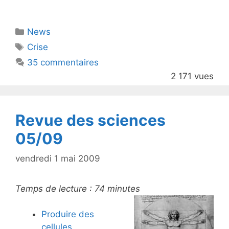
w
a
itt
c
Catégories
News
er
e
Étiquettes
Crise
b
35 commentaires
o
2 171 vues
o
k
Revue des sciences
05/09
vendredi 1 mai 2009
Temps de lecture :
74
minutes
Produire des
cellules