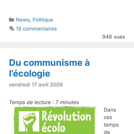
w
a
itt
c
Catégories
News
er
,
e
Politique
18 commentaires
b
946 vues
o
o
k
Du communisme à
l’écologie
vendredi 17 avril 2009
Temps de lecture :
7
minutes
Dans
ces
temps
de