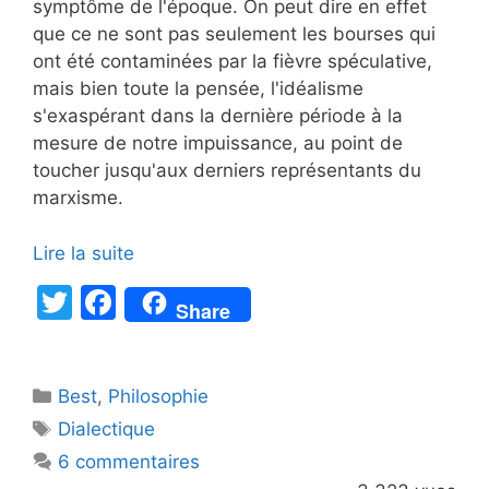
symptôme de l'époque. On peut dire en effet
que ce ne sont pas seulement les bourses qui
ont été contaminées par la fièvre spéculative,
mais bien toute la pensée, l'idéalisme
s'exaspérant dans la dernière période à la
mesure de notre impuissance, au point de
toucher jusqu'aux derniers représentants du
marxisme.
Lire la suite
T
F
Share
w
a
itt
c
Catégories
Best
er
,
Philosophie
e
Étiquettes
Dialectique
b
6 commentaires
o