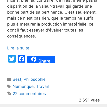
moins, bien au contraire. Ce n'est même pas la
disparition de la valeur-travail qui garde une
bonne part de sa pertinence. C'est seulement,
mais ce n'est pas rien, que le temps ne suffit
plus à mesurer la production immatérielle, ce
dont il faut essayer d'évaluer toutes les
conséquences.
Lire la suite
T
F
Share
w
a
itt
c
Catégories
Best
er
,
Philosophie
e
Étiquettes
Numérique
,
Travail
b
22 commentaires
o
2 691 vues
o