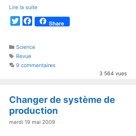
Lire la suite
T
F
Share
w
a
itt
c
Catégories
Science
er
e
Étiquettes
Revue
b
9 commentaires
o
3 564 vues
o
k
Changer de système de
production
mardi 19 mai 2009