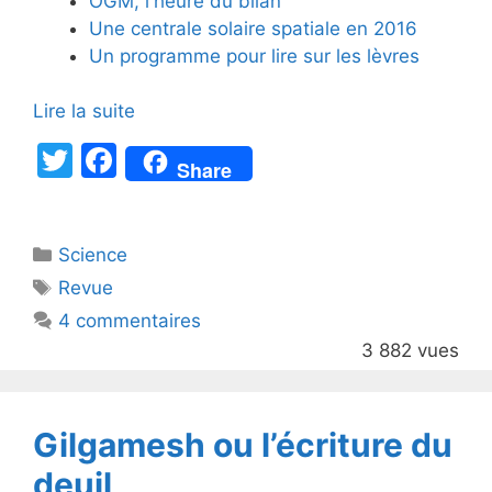
OGM, l'heure du bilan
Une centrale solaire spatiale en 2016
Un programme pour lire sur les lèvres
Lire la suite
T
F
Share
w
a
itt
c
Catégories
Science
er
e
Étiquettes
Revue
b
4 commentaires
o
3 882 vues
o
k
Gilgamesh ou l’écriture du
deuil