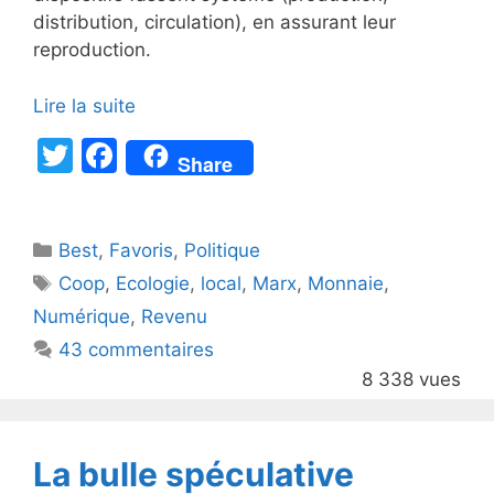
distribution, circulation), en assurant leur
reproduction.
Lire la suite
T
F
Share
w
a
itt
c
Catégories
Best
er
,
Favoris
e
,
Politique
Étiquettes
Coop
,
Ecologie
,
local
,
Marx
,
Monnaie
,
b
Numérique
,
Revenu
o
43 commentaires
o
8 338 vues
k
La bulle spéculative