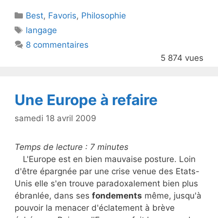
itt
c
Catégories
Best
er
,
Favoris
e
,
Philosophie
Étiquettes
langage
b
8 commentaires
o
5 874 vues
o
k
Une Europe à refaire
samedi 18 avril 2009
Temps de lecture :
7
minutes
L'Europe est en bien mauvaise posture. Loin
d'être épargnée par une crise venue des Etats-
Unis elle s'en trouve paradoxalement bien plus
ébranlée, dans ses
fondements
même, jusqu'à
pouvoir la menacer d'éclatement à brève