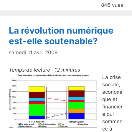
o
846 vues
o
k
La révolution numérique
est-elle soutenable?
samedi 11 avril 2009
Temps de lecture :
12
minutes
La crise
sociale,
économi
que et
financièr
e qui
commen
ce à