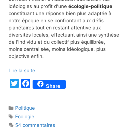
idéologies au profit d'une
écologie-politique
constituant une réponse bien plus adaptée à
notre époque en se confrontant aux défis
planétaires tout en restant attentive aux
diversités locales, effectuant ainsi une synthèse
de l'individu et du collectif plus équilibrée,
moins centralisée, moins idéologique, plus
objective enfin.
Lire la suite
T
F
Share
w
a
itt
c
Catégories
Politique
er
e
Étiquettes
Ecologie
b
54 commentaires