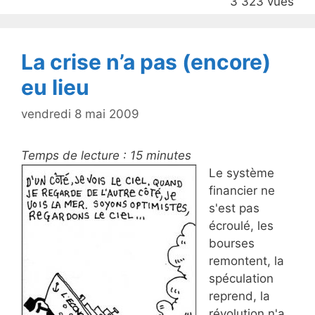
3 323 vues
o
k
La crise n’a pas (encore)
eu lieu
vendredi 8 mai 2009
Temps de lecture :
15
minutes
Le système
financier ne
s'est pas
écroulé, les
bourses
remontent, la
spéculation
reprend, la
révolution n'a