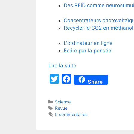
Des RFiD comme neurostimul
Concentrateurs photovoltaïq
Recycler le CO2 en méthanol
L'ordinateur en ligne
Ecrire par la pensée
Lire la suite
T
F
Share
w
a
itt
c
Catégories
Science
er
e
Étiquettes
Revue
b
9 commentaires
o