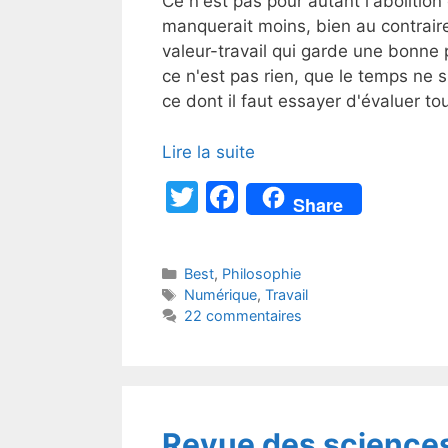
Ce n'est pas pour autant l'abolitio
manquerait moins, bien au contraire
valeur-travail qui garde une bonne 
ce n'est pas rien, que le temps ne s
ce dont il faut essayer d'évaluer t
Lire la suite
T
F
Share
w
a
itt
c
Catégories
Best
,
Philosophie
er
e
Étiquettes
Numérique
,
Travail
b
22 commentaires
o
o
k
Revue des science