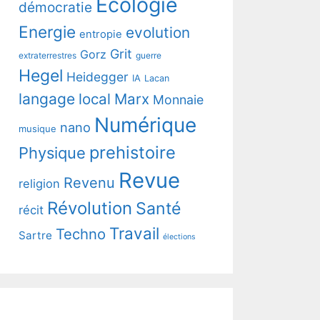
Ecologie
démocratie
Energie
evolution
entropie
Grit
Gorz
extraterrestres
guerre
Hegel
Heidegger
IA
Lacan
langage
local
Marx
Monnaie
Numérique
nano
musique
prehistoire
Physique
Revue
Revenu
religion
Révolution
Santé
récit
Travail
Techno
Sartre
élections