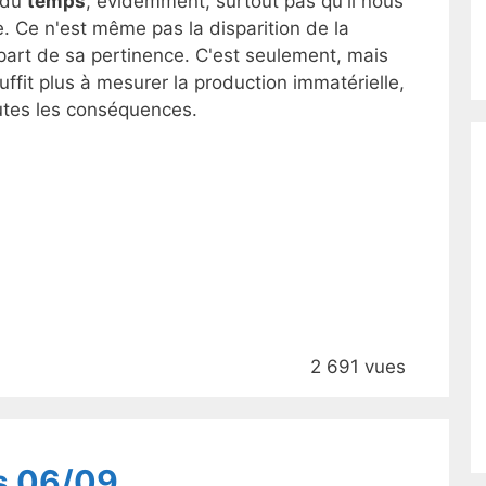
n du
temps
, évidemment, surtout pas qu'il nous
. Ce n'est même pas la disparition de la
part de sa pertinence. C'est seulement, mais
uffit plus à mesurer la production immatérielle,
outes les conséquences.
2 691 vues
s 06/09