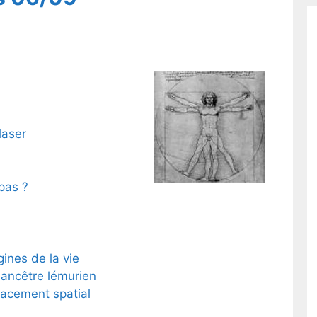
laser
pas ?
ines de la vie
 ancêtre lémurien
acement spatial