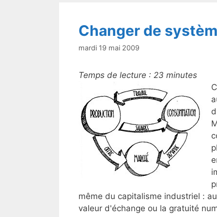
o
k
Changer de systèm
mardi 19 mai 2009
Temps de lecture :
23
minutes
C
a
d
M
c
p
e
i
p
même du capitalisme industriel : au
valeur d'échange ou la gratuité nu