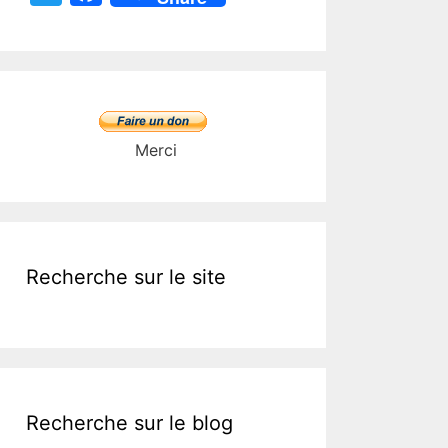
w
a
itt
c
er
e
b
o
Merci
o
k
Recherche sur le site
Recherche sur le blog