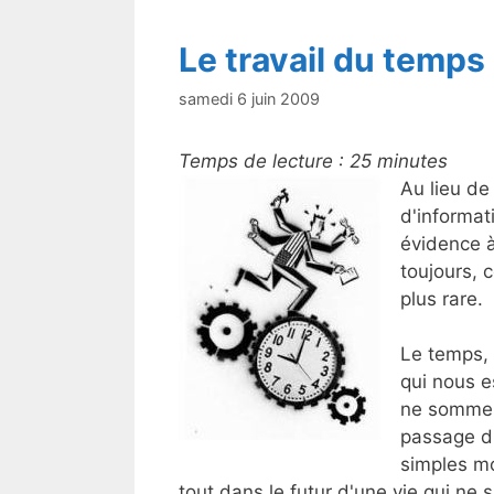
Le travail du temps
samedi 6 juin 2009
Temps de lecture :
25
minutes
Au lieu de
d'informat
évidence à
toujours, c
plus rare.
Le temps, 
qui nous e
ne sommes
passage du
simples mo
tout dans le futur d'une vie qui ne 