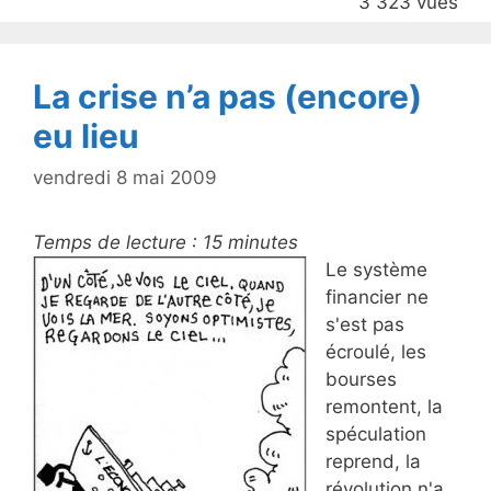
3 323 vues
o
k
La crise n’a pas (encore)
eu lieu
vendredi 8 mai 2009
Temps de lecture :
15
minutes
Le système
financier ne
s'est pas
écroulé, les
bourses
remontent, la
spéculation
reprend, la
révolution n'a