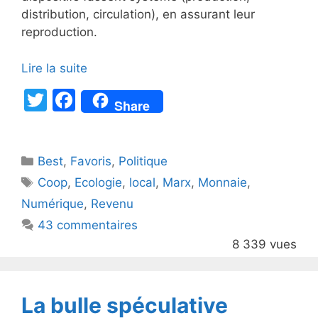
distribution, circulation), en assurant leur
reproduction.
Lire la suite
T
F
Share
w
a
itt
c
Catégories
Best
er
,
Favoris
e
,
Politique
Étiquettes
Coop
,
Ecologie
,
local
,
Marx
,
Monnaie
,
b
Numérique
,
Revenu
o
43 commentaires
o
8 339 vues
k
La bulle spéculative