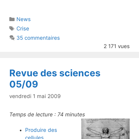
w
a
itt
c
Catégories
News
er
e
Étiquettes
Crise
b
35 commentaires
o
2 171 vues
o
k
Revue des sciences
05/09
vendredi 1 mai 2009
Temps de lecture :
74
minutes
Produire des
cellules