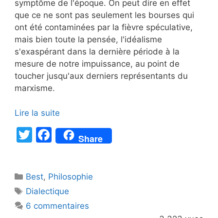
symptôme de l'époque. On peut dire en effet
que ce ne sont pas seulement les bourses qui
ont été contaminées par la fièvre spéculative,
mais bien toute la pensée, l'idéalisme
s'exaspérant dans la dernière période à la
mesure de notre impuissance, au point de
toucher jusqu'aux derniers représentants du
marxisme.
Lire la suite
T
F
Share
w
a
itt
c
Catégories
Best
er
,
Philosophie
e
Étiquettes
Dialectique
b
6 commentaires
o