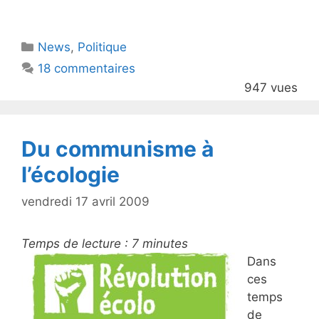
w
a
itt
c
Catégories
News
er
,
e
Politique
18 commentaires
b
947 vues
o
o
k
Du communisme à
l’écologie
vendredi 17 avril 2009
Temps de lecture :
7
minutes
Dans
ces
temps
de