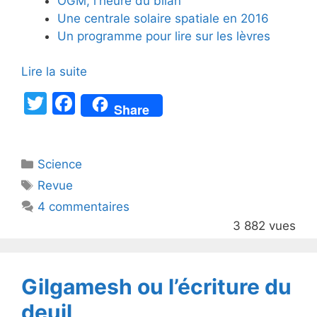
OGM, l'heure du bilan
Une centrale solaire spatiale en 2016
Un programme pour lire sur les lèvres
Lire la suite
T
F
Share
w
a
itt
c
Catégories
Science
er
e
Étiquettes
Revue
b
4 commentaires
o
3 882 vues
o
k
Gilgamesh ou l’écriture du
deuil