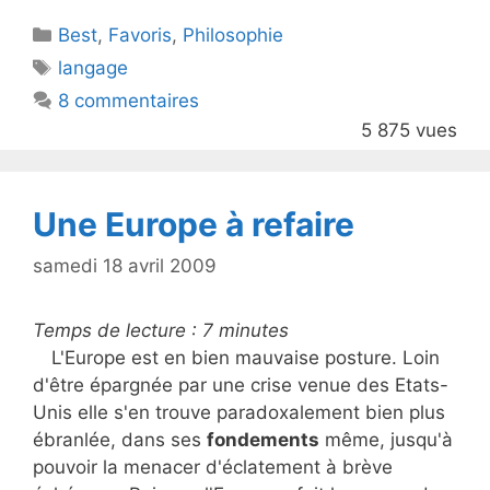
itt
c
Catégories
Best
er
,
Favoris
e
,
Philosophie
Étiquettes
langage
b
8 commentaires
o
5 875 vues
o
k
Une Europe à refaire
samedi 18 avril 2009
Temps de lecture :
7
minutes
L'Europe est en bien mauvaise posture. Loin
d'être épargnée par une crise venue des Etats-
Unis elle s'en trouve paradoxalement bien plus
ébranlée, dans ses
fondements
même, jusqu'à
pouvoir la menacer d'éclatement à brève