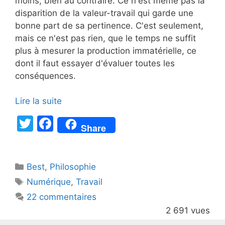
moins, bien au contraire. Ce n'est même pas la
disparition de la valeur-travail qui garde une
bonne part de sa pertinence. C'est seulement,
mais ce n'est pas rien, que le temps ne suffit
plus à mesurer la production immatérielle, ce
dont il faut essayer d'évaluer toutes les
conséquences.
Lire la suite
T
F
Share
w
a
itt
c
Catégories
Best
er
,
Philosophie
e
Étiquettes
Numérique
,
Travail
b
22 commentaires
o
2 691 vues
o