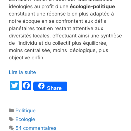
idéologies au profit d'une
écologie-politique
constituant une réponse bien plus adaptée à
notre époque en se confrontant aux défis
planétaires tout en restant attentive aux
diversités locales, effectuant ainsi une synthèse
de l'individu et du collectif plus équilibrée,
moins centralisée, moins idéologique, plus
objective enfin.
Lire la suite
T
F
Share
w
a
itt
c
Catégories
Politique
er
e
Étiquettes
Ecologie
b
54 commentaires