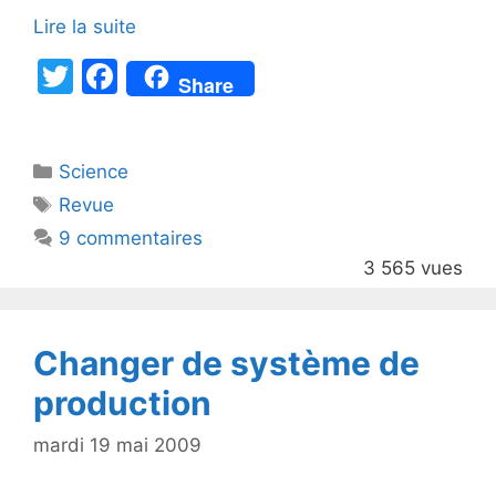
Lire la suite
T
F
Share
w
a
itt
c
Catégories
Science
er
e
Étiquettes
Revue
b
9 commentaires
o
3 565 vues
o
k
Changer de système de
production
mardi 19 mai 2009