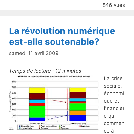
o
846 vues
o
k
La révolution numérique
est-elle soutenable?
samedi 11 avril 2009
Temps de lecture :
12
minutes
La crise
sociale,
économi
que et
financièr
e qui
commen
ce à