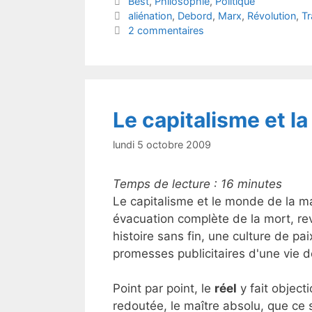
Catégories
Best
,
Philosophie
,
Politique
er
e
Étiquettes
aliénation
,
Debord
,
Marx
,
Révolution
,
Tr
b
2 commentaires
o
o
k
Le capitalisme et la
lundi 5 octobre 2009
Temps de lecture :
16
minutes
Le capitalisme et le monde de la m
évacuation complète de la mort, reve
histoire sans fin, une culture de pa
promesses publicitaires d'une vie 
Point par point, le
réel
y fait objecti
redoutée, le maître absolu, que ce 