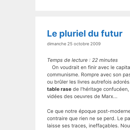
b
o
o
k
Le pluriel du futur
dimanche 25 octobre 2009
Temps de lecture :
22
minutes
On voudrait en finir avec le capit
communisme. Rompre avec son passé,
ou brûler les livres autrefois adorés.
table rase
de l'héritage confucéen,
vidées des oeuvres de Marx...
Ce que notre époque post-moderne d
contraire que rien ne se perd. Le 
laisse ses traces, ineffaçables. N