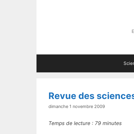
Aller
au
contenu
E
Scie
Revue des science
dimanche 1 novembre 2009
Temps de lecture :
79
minutes