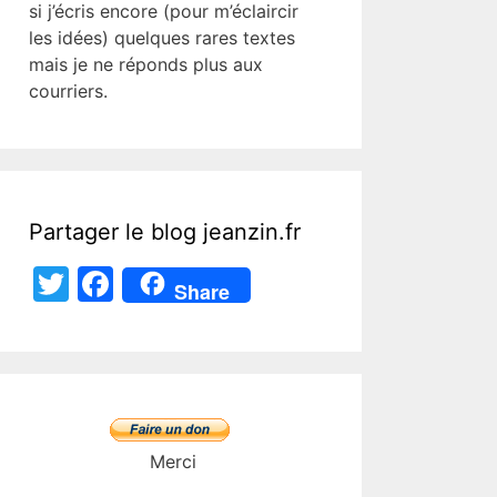
si j’écris encore (pour m’éclaircir
les idées) quelques rares textes
mais je ne réponds plus aux
courriers.
Partager le blog jeanzin.fr
T
F
Share
w
a
itt
c
er
e
b
o
Merci
o