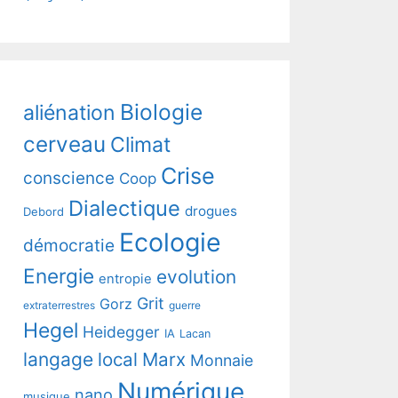
Biologie
aliénation
cerveau
Climat
Crise
conscience
Coop
Dialectique
drogues
Debord
Ecologie
démocratie
Energie
evolution
entropie
Grit
Gorz
extraterrestres
guerre
Hegel
Heidegger
IA
Lacan
langage
local
Marx
Monnaie
Numérique
nano
musique