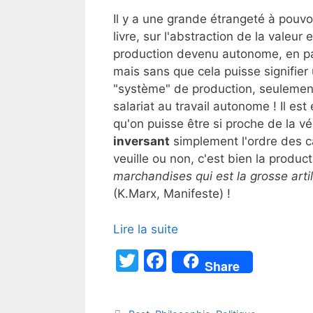
Il y a une grande étrangeté à pouvo
livre, sur l'abstraction de la valeu
production devenu autonome, en part
mais sans que cela puisse signifier 
"système" de production, seulement 
salariat au travail autonome ! Il es
qu'on puisse être si proche de la vé
inversant
simplement l'ordre des ca
veuille ou non, c'est bien la product
marchandises qui est la grosse artil
(K.Marx, Manifeste) !
Lire la suite
T
F
Share
w
a
itt
c