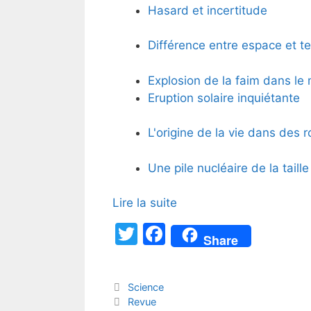
Hasard et incertitude
Différence entre espace et 
Explosion de la faim dans l
Eruption solaire inquiétante
L'origine de la vie dans des
Une pile nucléaire de la taill
Lire la suite
T
F
Share
w
a
itt
c
Catégories
Science
er
e
Étiquettes
Revue