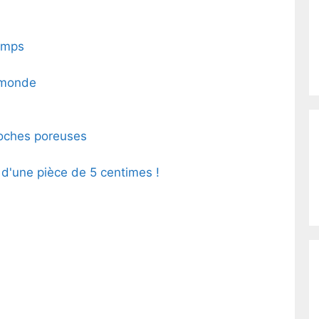
temps
e monde
 roches poreuses
e d'une pièce de 5 centimes !