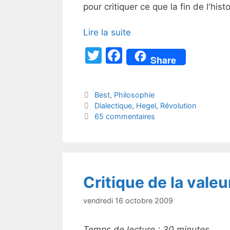
pour critiquer ce que la fin de l'his
Lire la suite
T
F
Share
w
a
itt
c
Catégories
Best
,
Philosophie
er
e
Étiquettes
Dialectique
,
Hegel
,
Révolution
b
65 commentaires
o
o
k
Critique de la valeur
vendredi 16 octobre 2009
Temps de lecture :
30
minutes