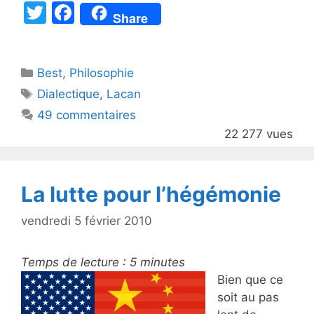
T
F
Share
w
a
itt
c
Catégories
Best
er
,
Philosophie
e
Étiquettes
Dialectique
,
Lacan
b
49 commentaires
o
22 277 vues
o
k
La lutte pour l’hégémonie
vendredi 5 février 2010
Temps de lecture :
5
minutes
Bien que ce
soit au pas