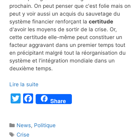
prochain. On peut penser que c'est folie mais on
peut y voir aussi un acquis du sauvetage du
système financier renforçant la
certitude
d'avoir les moyens de sortir de la crise. Or,
cette certitude elle-même peut constituer un
facteur aggravant dans un premier temps tout
en précipitant malgré tout la réorganisation du
système et l'intégration mondiale dans un
deuxième temps.
Lire la suite
T
F
Share
w
a
itt
c
Catégories
News
er
,
e
Politique
Étiquettes
Crise
b