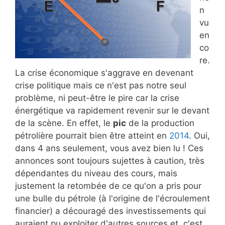
n
vu
en
co
re.
La crise économique s'aggrave en devenant
crise politique mais ce n'est pas notre seul
problème, ni peut-être le pire car la crise
énergétique va rapidement revenir sur le devant
de la scène. En effet, le
pic
de la production
pétrolière pourrait bien être atteint en
2014
. Oui,
dans 4 ans seulement, vous avez bien lu ! Ces
annonces sont toujours sujettes à caution, très
dépendantes du niveau des cours, mais
justement la retombée de ce qu'on a pris pour
une bulle du pétrole (à l'origine de l'écroulement
financier) a découragé des investissements qui
auraient pu exploiter d'autres sources et, c'est