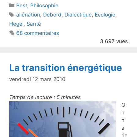
Catégories
Best
er
,
Philosophie
e
Étiquettes
aliénation
,
Debord
,
Dialectique
,
Ecologie
,
b
Hegel
,
Santé
o
68 commentaires
o
3 697 vues
k
La transition énergétique
vendredi 12 mars 2010
Temps de lecture :
5
minutes
O
n
n'
a
rie