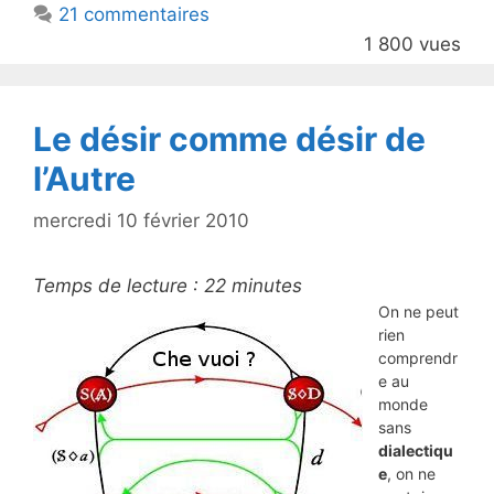
21 commentaires
o
1 800 vues
o
k
Le désir comme désir de
l’Autre
mercredi 10 février 2010
Temps de lecture :
22
minutes
On ne peut
rien
comprendr
e au
monde
sans
dialectiqu
e
, on ne