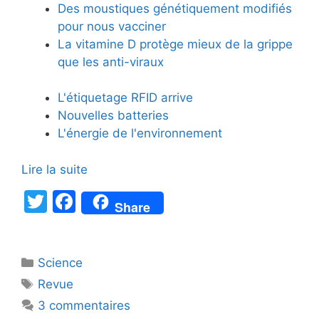
Des moustiques génétiquement modifiés
pour nous vacciner
La vitamine D protège mieux de la grippe
que les anti-viraux
L'étiquetage RFID arrive
Nouvelles batteries
L'énergie de l'environnement
Lire la suite
T
F
Share
w
a
itt
c
Catégories
Science
er
e
Étiquettes
Revue
b
3 commentaires
o