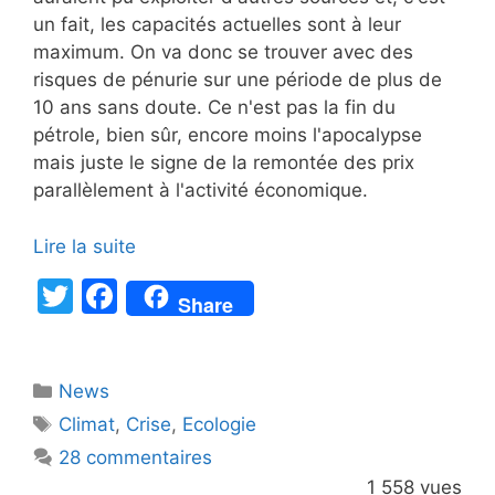
un fait, les capacités actuelles sont à leur
maximum. On va donc se trouver avec des
risques de pénurie sur une période de plus de
10 ans sans doute. Ce n'est pas la fin du
pétrole, bien sûr, encore moins l'apocalypse
mais juste le signe de la remontée des prix
parallèlement à l'activité économique.
Lire la suite
T
F
Share
w
a
itt
c
Catégories
News
er
e
Étiquettes
Climat
,
Crise
,
Ecologie
b
28 commentaires
o
1 558 vues