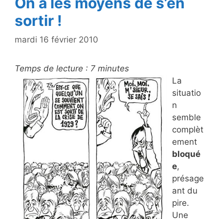
k
On a les moyens de s’en
sortir !
mardi 16 février 2010
Temps de lecture :
7
minutes
La
situatio
n
semble
complèt
ement
bloqué
e
,
présage
ant du
pire.
Une