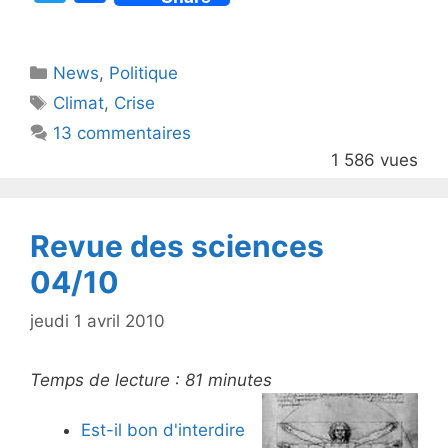
w
a
itt
c
Catégories
News
er
,
e
Politique
Étiquettes
Climat
,
Crise
b
13 commentaires
o
1 586 vues
o
k
Revue des sciences
04/10
jeudi 1 avril 2010
Temps de lecture :
81
minutes
Est-il bon d'interdire