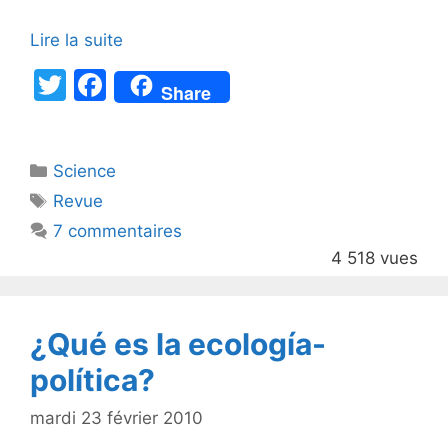
Lire la suite
T
F
Share
w
a
itt
c
Catégories
Science
er
e
Étiquettes
Revue
b
7 commentaires
o
4 518 vues
o
k
¿Qué es la ecología-
política?
mardi 23 février 2010