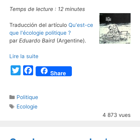
Temps de lecture :
12
minutes
Traducción del artículo
Qu'est-ce
que l'écologie politique ?
par
Eduardo Baird
(Argentine).
Lire la suite
T
F
Share
w
a
itt
c
Catégories
Politique
er
e
Étiquettes
Ecologie
b
4 873 vues
o
o