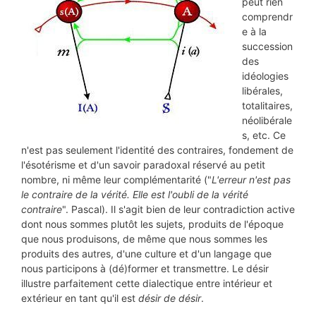
peut rien
comprendr
e à la
succession
des
idéologies
libérales,
totalitaires,
néolibérale
s, etc. Ce
n'est pas seulement l'identité des contraires, fondement de
l'ésotérisme et d'un savoir paradoxal réservé au petit
nombre, ni même leur complémentarité ("
L'erreur n'est pas
le contraire de la vérité. Elle est l'oubli de la vérité
contraire
". Pascal). Il s'agit bien de leur contradiction active
dont nous sommes plutôt les sujets, produits de l'époque
que nous produisons, de même que nous sommes les
produits des autres, d'une culture et d'un langage que
nous participons à (dé)former et transmettre. Le désir
illustre parfaitement cette dialectique entre intérieur et
extérieur en tant qu'il est
désir de désir
.