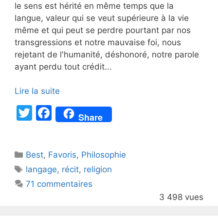
le sens est hérité en même temps que la
langue, valeur qui se veut supérieure à la vie
même et qui peut se perdre pourtant par nos
transgressions et notre mauvaise foi, nous
rejetant de l'humanité, déshonoré, notre parole
ayant perdu tout crédit...
Lire la suite
T
F
Share
w
a
itt
c
Catégories
Best
er
,
Favoris
e
,
Philosophie
Étiquettes
langage
,
récit
,
religion
b
71 commentaires
o
3 498 vues
o