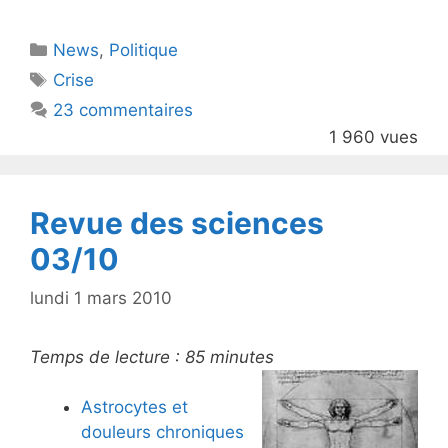
itt
c
Catégories
News
er
,
e
Politique
Étiquettes
Crise
b
23 commentaires
o
1 960 vues
o
k
Revue des sciences
03/10
lundi 1 mars 2010
Temps de lecture :
85
minutes
Astrocytes et
douleurs chroniques