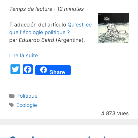
Temps de lecture :
12
minutes
Traducción del artículo
Qu'est-ce
que l'écologie politique ?
par
Eduardo Baird
(Argentine).
Lire la suite
T
F
Share
w
a
itt
c
Catégories
Politique
er
e
Étiquettes
Ecologie
b
4 873 vues
o
o