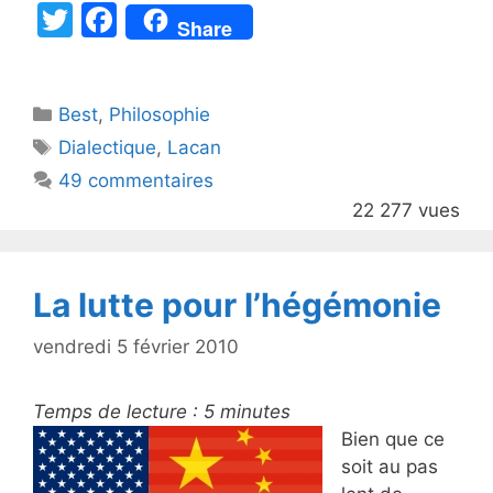
T
F
Share
w
a
itt
c
Catégories
Best
er
,
Philosophie
e
Étiquettes
Dialectique
,
Lacan
b
49 commentaires
o
22 277 vues
o
k
La lutte pour l’hégémonie
vendredi 5 février 2010
Temps de lecture :
5
minutes
Bien que ce
soit au pas