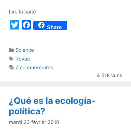
Lire la suite
T
F
Share
w
a
itt
c
Catégories
Science
er
e
Étiquettes
Revue
b
7 commentaires
o
4 518 vues
o
k
¿Qué es la ecología-
política?
mardi 23 février 2010