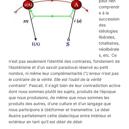
peut rien
comprendr
e à la
succession
des
idéologies
libérales,
totalitaires,
néolibérale
s, etc. Ce
n'est pas seulement l'identité des contraires, fondement de
l'ésotérisme et d'un savoir paradoxal réservé au petit
nombre, ni même leur complémentarité ("
L'erreur n'est pas
le contraire de la vérité. Elle est l'oubli de la vérité
contraire
". Pascal). Il s'agit bien de leur contradiction active
dont nous sommes plutôt les sujets, produits de l'époque
que nous produisons, de même que nous sommes les
produits des autres, d'une culture et d'un langage que
nous participons à (dé)former et transmettre. Le désir
illustre parfaitement cette dialectique entre intérieur et
extérieur en tant qu'il est
désir de désir
.