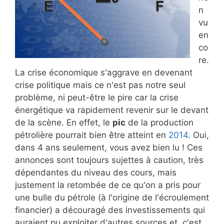
n
vu
en
co
re.
La crise économique s'aggrave en devenant
crise politique mais ce n'est pas notre seul
problème, ni peut-être le pire car la crise
énergétique va rapidement revenir sur le devant
de la scène. En effet, le
pic
de la production
pétrolière pourrait bien être atteint en
2014
. Oui,
dans 4 ans seulement, vous avez bien lu ! Ces
annonces sont toujours sujettes à caution, très
dépendantes du niveau des cours, mais
justement la retombée de ce qu'on a pris pour
une bulle du pétrole (à l'origine de l'écroulement
financier) a découragé des investissements qui
auraient pu exploiter d'autres sources et, c'est