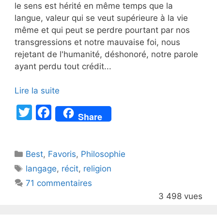
le sens est hérité en même temps que la
langue, valeur qui se veut supérieure à la vie
même et qui peut se perdre pourtant par nos
transgressions et notre mauvaise foi, nous
rejetant de l'humanité, déshonoré, notre parole
ayant perdu tout crédit...
Lire la suite
T
F
Share
w
a
itt
c
Catégories
Best
er
,
Favoris
e
,
Philosophie
Étiquettes
langage
,
récit
,
religion
b
71 commentaires
o
3 498 vues
o