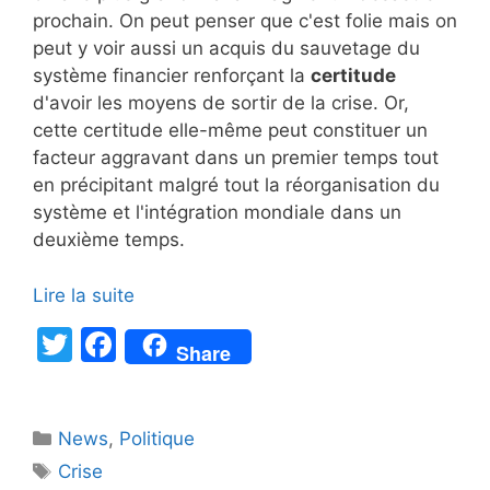
prochain. On peut penser que c'est folie mais on
peut y voir aussi un acquis du sauvetage du
système financier renforçant la
certitude
d'avoir les moyens de sortir de la crise. Or,
cette certitude elle-même peut constituer un
facteur aggravant dans un premier temps tout
en précipitant malgré tout la réorganisation du
système et l'intégration mondiale dans un
deuxième temps.
Lire la suite
T
F
Share
w
a
itt
c
Catégories
News
er
,
e
Politique
Étiquettes
Crise
b