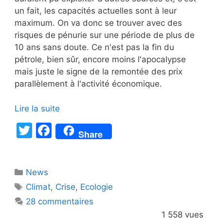
un fait, les capacités actuelles sont à leur
maximum. On va donc se trouver avec des
risques de pénurie sur une période de plus de
10 ans sans doute. Ce n'est pas la fin du
pétrole, bien sûr, encore moins l'apocalypse
mais juste le signe de la remontée des prix
parallèlement à l'activité économique.
Lire la suite
T
F
Share
w
a
itt
c
Catégories
News
er
e
Étiquettes
Climat
,
Crise
,
Ecologie
b
28 commentaires
o
1 558 vues