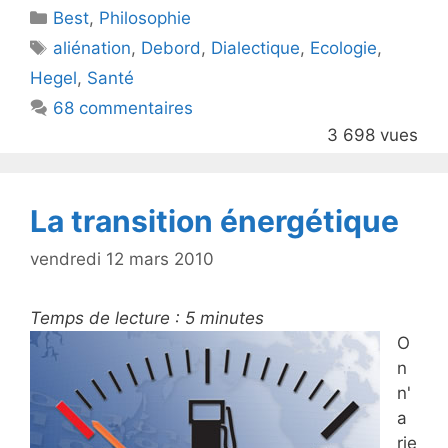
Catégories
Best
er
,
Philosophie
e
Étiquettes
aliénation
,
Debord
,
Dialectique
,
Ecologie
,
b
Hegel
,
Santé
o
68 commentaires
o
3 698 vues
k
La transition énergétique
vendredi 12 mars 2010
Temps de lecture :
5
minutes
O
n
n'
a
rie