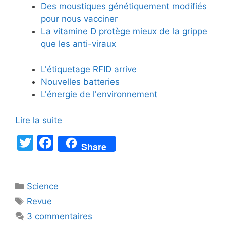
Des moustiques génétiquement modifiés
pour nous vacciner
La vitamine D protège mieux de la grippe
que les anti-viraux
L'étiquetage RFID arrive
Nouvelles batteries
L'énergie de l'environnement
Lire la suite
T
F
Share
w
a
itt
c
Catégories
Science
er
e
Étiquettes
Revue
b
3 commentaires
o