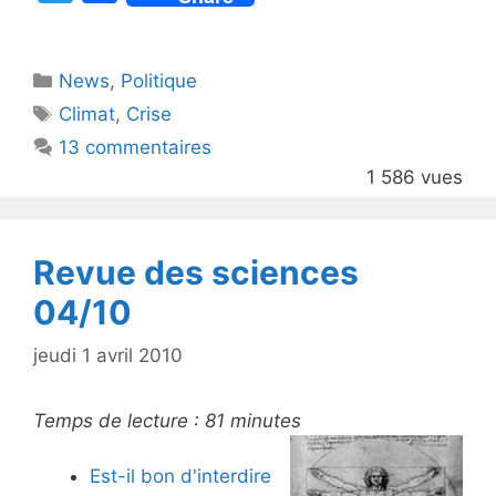
w
a
itt
c
Catégories
News
er
,
e
Politique
Étiquettes
Climat
,
Crise
b
13 commentaires
o
1 586 vues
o
k
Revue des sciences
04/10
jeudi 1 avril 2010
Temps de lecture :
81
minutes
Est-il bon d'interdire