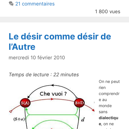
21 commentaires
o
1 800 vues
o
k
Le désir comme désir de
l’Autre
mercredi 10 février 2010
Temps de lecture :
22
minutes
On ne peut
rien
comprendr
e au
monde
sans
dialectiqu
e
, on ne