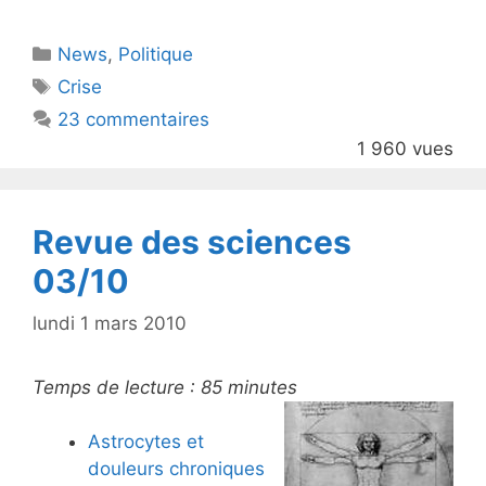
itt
c
Catégories
News
er
,
e
Politique
Étiquettes
Crise
b
23 commentaires
o
1 960 vues
o
k
Revue des sciences
03/10
lundi 1 mars 2010
Temps de lecture :
85
minutes
Astrocytes et
douleurs chroniques