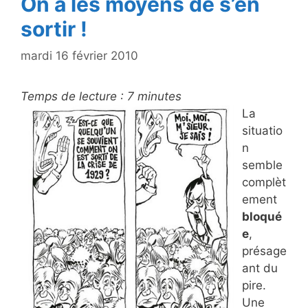
k
On a les moyens de s’en
sortir !
mardi 16 février 2010
Temps de lecture :
7
minutes
La
situatio
n
semble
complèt
ement
bloqué
e
,
présage
ant du
pire.
Une