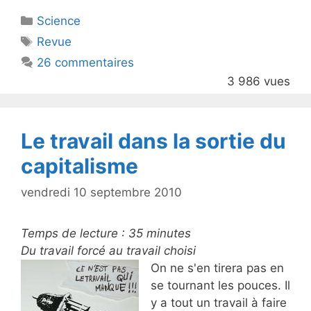
itt
c
Catégories
Science
er
e
Étiquettes
Revue
b
26 commentaires
o
3 986 vues
o
k
Le travail dans la sortie du
capitalisme
vendredi 10 septembre 2010
Temps de lecture :
35
minutes
Du travail forcé au travail choisi
On ne s'en tirera pas en
se tournant les pouces. Il
y a tout un travail à faire