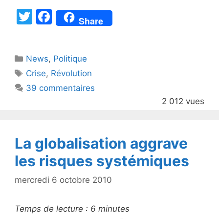
T
F
Share
w
a
itt
c
Catégories
News
er
,
e
Politique
Étiquettes
Crise
,
Révolution
b
39 commentaires
o
2 012 vues
o
k
La globalisation aggrave
les risques systémiques
mercredi 6 octobre 2010
Temps de lecture :
6
minutes