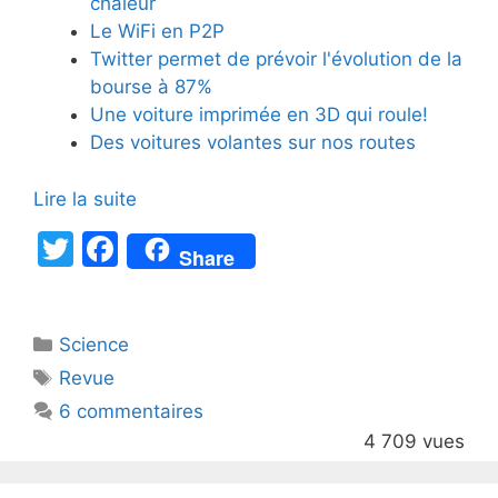
chaleur
Le WiFi en P2P
Twitter permet de prévoir l'évolution de la
bourse à 87%
Une voiture imprimée en 3D qui roule!
Des voitures volantes sur nos routes
Lire la suite
T
F
Share
w
a
itt
c
Catégories
Science
er
e
Étiquettes
Revue
b
6 commentaires
o
4 709 vues
o
k