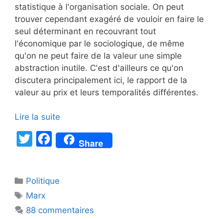
statistique à l'organisation sociale. On peut
trouver cependant exagéré de vouloir en faire le
seul déterminant en recouvrant tout
l'économique par le sociologique, de même
qu'on ne peut faire de la valeur une simple
abstraction inutile. C'est d'ailleurs ce qu'on
discutera principalement ici, le rapport de la
valeur au prix et leurs temporalités différentes.
Lire la suite
T
F
Share
w
a
itt
c
Catégories
Politique
er
e
Étiquettes
Marx
b
88 commentaires
o