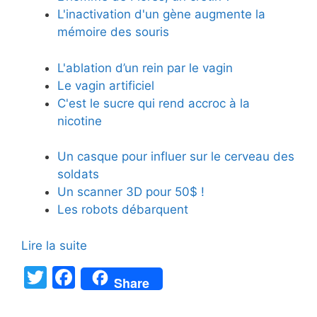
L'inactivation d'un gène augmente la
mémoire des souris
L'ablation d’un rein par le vagin
Le vagin artificiel
C'est le sucre qui rend accroc à la
nicotine
Un casque pour influer sur le cerveau des
soldats
Un scanner 3D pour 50$ !
Les robots débarquent
Lire la suite
T
F
Share
w
a