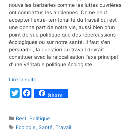
nouvelles barbaries comme les luttes ouvrières
ont combattus les anciennes. On ne peut
accepter l'extra-territorialité du travail qui est
une bonne part de notre vie, aussi bien d'un
point de vue politique que des répercussions
écologiques ou sur notre santé. Il faut s'en
persuader, la question du travail devrait
constituer avec la relocalisation l'axe principal
d'une véritable politique écologiste.
Lire la suite
T
F
Share
w
a
itt
c
Catégories
Best
er
,
Politique
e
Étiquettes
Ecologie
,
Santé
,
Travail
b