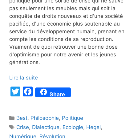
politique pour une sortie de crise qui ne sauve
pas seulement les meubles mais qui soit la
conquête de droits nouveaux et d'une société
pacifiée, d'une économie plus soutenable au
service du développement humain, prenant en
compte les conditions de sa reproduction.
Vraiment de quoi retrouver une bonne dose
d'optimisme pour notre avenir et les jeunes
générations.
Lire la suite
T
F
Share
w
a
itt
c
Catégories
Best
er
,
Philosophie
e
,
Politique
Étiquettes
Crise
,
Dialectique
,
Ecologie
,
Hegel
,
b
Numérique
,
Révolution