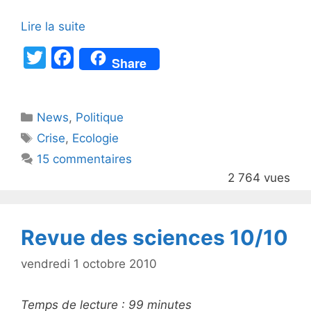
Lire la suite
T
F
Share
w
a
itt
c
Catégories
News
er
,
e
Politique
Étiquettes
Crise
,
Ecologie
b
15 commentaires
o
2 764 vues
o
k
Revue des sciences 10/10
vendredi 1 octobre 2010
Temps de lecture :
99
minutes