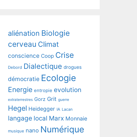
Biologie
aliénation
cerveau
Climat
Crise
conscience
Coop
Dialectique
drogues
Debord
Ecologie
démocratie
Energie
evolution
entropie
Grit
Gorz
extraterrestres
guerre
Hegel
Heidegger
IA
Lacan
langage
local
Marx
Monnaie
Numérique
nano
musique