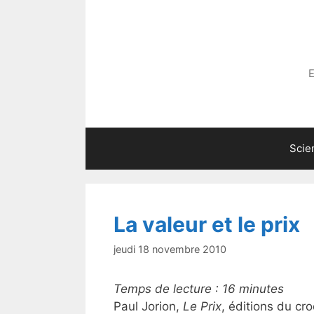
Aller
au
contenu
E
Scie
La valeur et le prix
jeudi 18 novembre 2010
Temps de lecture :
16
minutes
Paul Jorion,
Le Prix
, éditions du cr