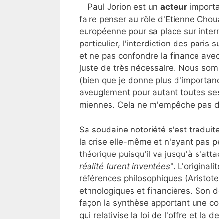
Paul Jorion est un
acteur
importa
faire penser au rôle d'Etienne Chou
européenne pour sa place sur interne
particulier, l'interdiction des paris s
et ne pas confondre la finance avec
juste de très nécessaire. Nous som
(bien que je donne plus d'importance
aveuglement pour autant toutes ses 
miennes. Cela ne m'empêche pas de
Sa soudaine notoriété s'est traduite
la crise elle-même et n'ayant pas p
théorique puisqu'il va jusqu'à s'att
réalité furent inventées
". L'origina
références philosophiques (Aristote
ethnologiques et financières. Son de
façon la synthèse apportant une con
qui relativise la loi de l'offre et l