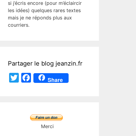
si j’écris encore (pour m’éclaircir
les idées) quelques rares textes
mais je ne réponds plus aux
courriers.
Partager le blog jeanzin.fr
T
F
Share
w
a
itt
c
er
e
b
o
Merci
o