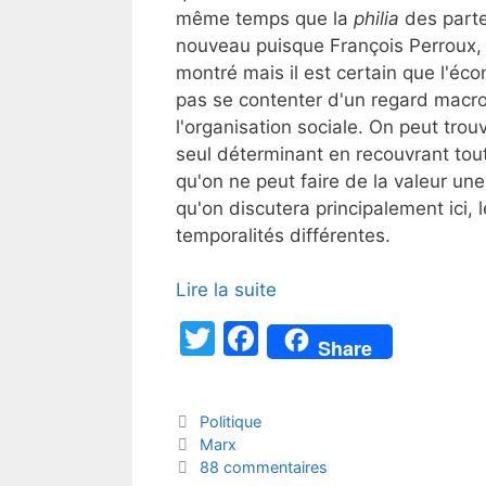
même temps que la
philia
des parte
nouveau puisque François Perroux, le
montré mais il est certain que l'éc
pas se contenter d'un regard macro
l'organisation sociale. On peut trou
seul déterminant en recouvrant tou
qu'on ne peut faire de la valeur une 
qu'on discutera principalement ici, l
temporalités différentes.
Lire la suite
T
F
Share
w
a
itt
c
Catégories
Politique
er
e
Étiquettes
Marx
b
88 commentaires