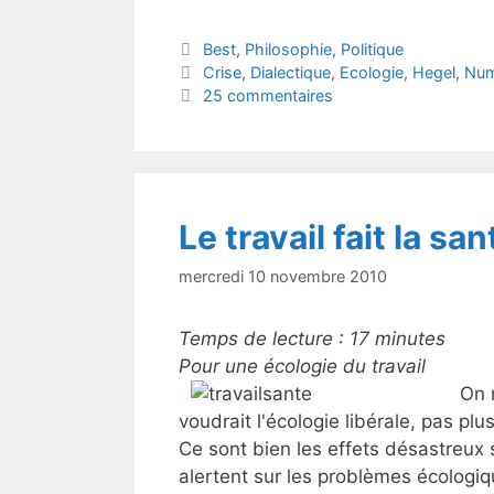
itt
c
Catégories
Best
,
Philosophie
,
Politique
er
e
Étiquettes
Crise
,
Dialectique
,
Ecologie
,
Hegel
,
Num
b
25 commentaires
o
o
k
Le travail fait la san
mercredi 10 novembre 2010
Temps de lecture :
17
minutes
Pour une écologie du travail
On 
voudrait l'écologie libérale, pas pl
Ce sont bien les effets désastreux s
alertent sur les problèmes écologiq