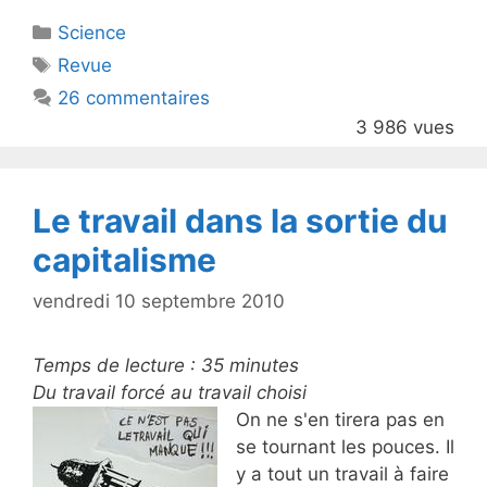
itt
c
Catégories
Science
er
e
Étiquettes
Revue
b
26 commentaires
o
3 986 vues
o
k
Le travail dans la sortie du
capitalisme
vendredi 10 septembre 2010
Temps de lecture :
35
minutes
Du travail forcé au travail choisi
On ne s'en tirera pas en
se tournant les pouces. Il
y a tout un travail à faire