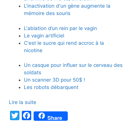
L'inactivation d'un gène augmente la
mémoire des souris
L'ablation d’un rein par le vagin
Le vagin artificiel
C'est le sucre qui rend accroc à la
nicotine
Un casque pour influer sur le cerveau des
soldats
Un scanner 3D pour 50$ !
Les robots débarquent
Lire la suite
T
F
Share
w
a