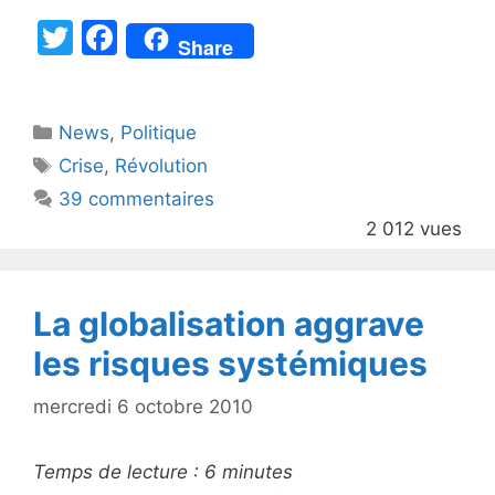
T
F
Share
w
a
itt
c
Catégories
News
er
,
e
Politique
Étiquettes
Crise
,
Révolution
b
39 commentaires
o
2 012 vues
o
k
La globalisation aggrave
les risques systémiques
mercredi 6 octobre 2010
Temps de lecture :
6
minutes