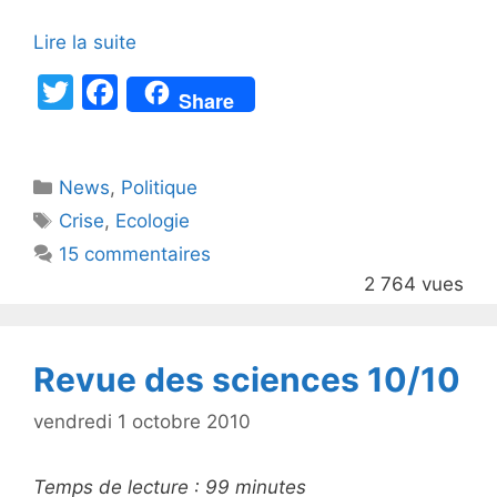
Lire la suite
T
F
Share
w
a
itt
c
Catégories
News
er
,
e
Politique
Étiquettes
Crise
,
Ecologie
b
15 commentaires
o
2 764 vues
o
k
Revue des sciences 10/10
vendredi 1 octobre 2010
Temps de lecture :
99
minutes