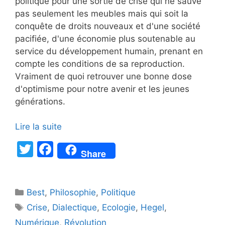
politique pour une sortie de crise qui ne sauve
pas seulement les meubles mais qui soit la
conquête de droits nouveaux et d'une société
pacifiée, d'une économie plus soutenable au
service du développement humain, prenant en
compte les conditions de sa reproduction.
Vraiment de quoi retrouver une bonne dose
d'optimisme pour notre avenir et les jeunes
générations.
Lire la suite
T
F
Share
w
a
itt
c
Catégories
Best
er
,
Philosophie
e
,
Politique
Étiquettes
Crise
,
Dialectique
,
Ecologie
,
Hegel
,
b
Numérique
,
Révolution