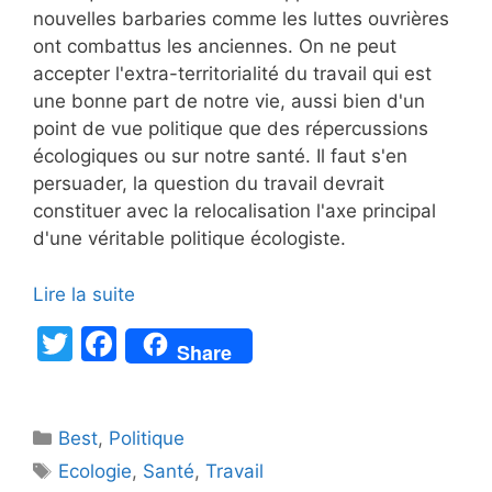
nouvelles barbaries comme les luttes ouvrières
ont combattus les anciennes. On ne peut
accepter l'extra-territorialité du travail qui est
une bonne part de notre vie, aussi bien d'un
point de vue politique que des répercussions
écologiques ou sur notre santé. Il faut s'en
persuader, la question du travail devrait
constituer avec la relocalisation l'axe principal
d'une véritable politique écologiste.
Lire la suite
T
F
Share
w
a
itt
c
Catégories
Best
er
,
Politique
e
Étiquettes
Ecologie
,
Santé
,
Travail
b