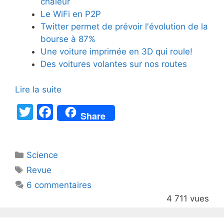
chaleur
Le WiFi en P2P
Twitter permet de prévoir l'évolution de la
bourse à 87%
Une voiture imprimée en 3D qui roule!
Des voitures volantes sur nos routes
Lire la suite
T
F
Share
w
a
itt
c
Catégories
Science
er
e
Étiquettes
Revue
b
6 commentaires
o
4 711 vues
o
k