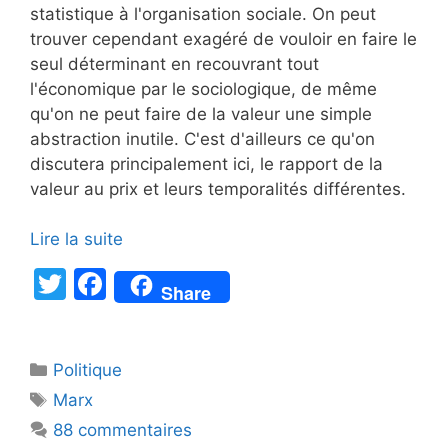
statistique à l'organisation sociale. On peut
trouver cependant exagéré de vouloir en faire le
seul déterminant en recouvrant tout
l'économique par le sociologique, de même
qu'on ne peut faire de la valeur une simple
abstraction inutile. C'est d'ailleurs ce qu'on
discutera principalement ici, le rapport de la
valeur au prix et leurs temporalités différentes.
Lire la suite
T
F
Share
w
a
itt
c
Catégories
Politique
er
e
Étiquettes
Marx
b
88 commentaires
o