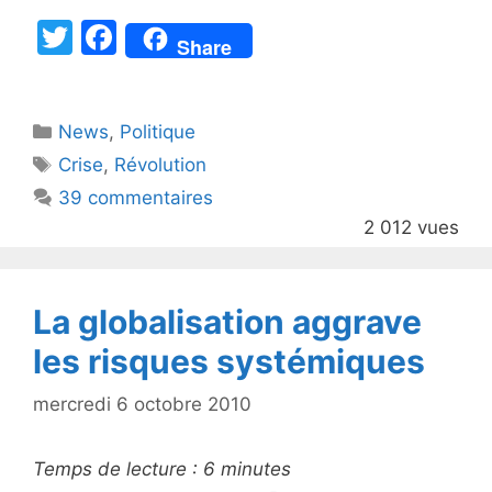
T
F
Share
w
a
itt
c
Catégories
News
er
,
e
Politique
Étiquettes
Crise
,
Révolution
b
39 commentaires
o
2 012 vues
o
k
La globalisation aggrave
les risques systémiques
mercredi 6 octobre 2010
Temps de lecture :
6
minutes