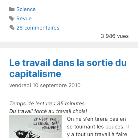
itt
c
Catégories
Science
er
e
Étiquettes
Revue
b
26 commentaires
o
3 986 vues
o
k
Le travail dans la sortie du
capitalisme
vendredi 10 septembre 2010
Temps de lecture :
35
minutes
Du travail forcé au travail choisi
On ne s'en tirera pas en
se tournant les pouces. Il
y a tout un travail à faire