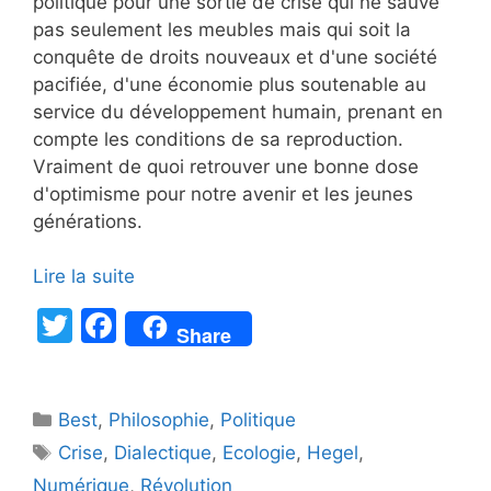
politique pour une sortie de crise qui ne sauve
pas seulement les meubles mais qui soit la
conquête de droits nouveaux et d'une société
pacifiée, d'une économie plus soutenable au
service du développement humain, prenant en
compte les conditions de sa reproduction.
Vraiment de quoi retrouver une bonne dose
d'optimisme pour notre avenir et les jeunes
générations.
Lire la suite
T
F
Share
w
a
itt
c
Catégories
Best
er
,
Philosophie
e
,
Politique
Étiquettes
Crise
,
Dialectique
,
Ecologie
,
Hegel
,
b
Numérique
,
Révolution