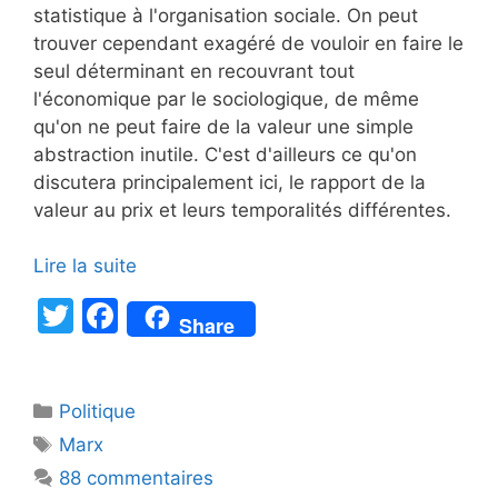
statistique à l'organisation sociale. On peut
trouver cependant exagéré de vouloir en faire le
seul déterminant en recouvrant tout
l'économique par le sociologique, de même
qu'on ne peut faire de la valeur une simple
abstraction inutile. C'est d'ailleurs ce qu'on
discutera principalement ici, le rapport de la
valeur au prix et leurs temporalités différentes.
Lire la suite
T
F
Share
w
a
itt
c
Catégories
Politique
er
e
Étiquettes
Marx
b
88 commentaires
o