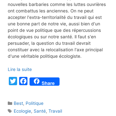
nouvelles barbaries comme les luttes ouvrières
ont combattus les anciennes. On ne peut
accepter l'extra-territorialité du travail qui est
une bonne part de notre vie, aussi bien d'un
point de vue politique que des répercussions
écologiques ou sur notre santé. Il faut s'en
persuader, la question du travail devrait
constituer avec la relocalisation l'axe principal
d'une véritable politique écologiste.
Lire la suite
T
F
Share
w
a
itt
c
Catégories
Best
er
,
Politique
e
Étiquettes
Ecologie
,
Santé
,
Travail
b