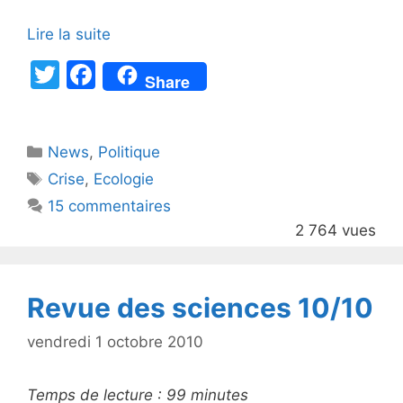
Lire la suite
T
F
Share
w
a
itt
c
Catégories
News
er
,
e
Politique
Étiquettes
Crise
,
Ecologie
b
15 commentaires
o
2 764 vues
o
k
Revue des sciences 10/10
vendredi 1 octobre 2010
Temps de lecture :
99
minutes