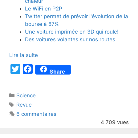
chaleur
Le WiFi en P2P
Twitter permet de prévoir l'évolution de la
bourse à 87%
Une voiture imprimée en 3D qui roule!
Des voitures volantes sur nos routes
Lire la suite
T
F
Share
w
a
itt
c
Catégories
Science
er
e
Étiquettes
Revue
b
6 commentaires
o
4 709 vues
o
k