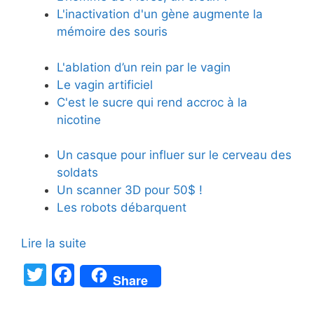
L'inactivation d'un gène augmente la
mémoire des souris
L'ablation d’un rein par le vagin
Le vagin artificiel
C'est le sucre qui rend accroc à la
nicotine
Un casque pour influer sur le cerveau des
soldats
Un scanner 3D pour 50$ !
Les robots débarquent
Lire la suite
T
F
Share
w
a