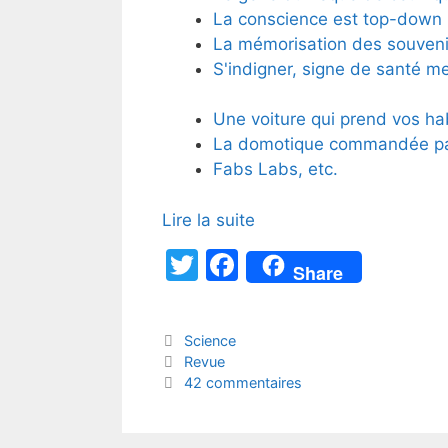
La conscience est top-down
La mémorisation des souveni
S'indigner, signe de santé m
Une voiture qui prend vos ha
La domotique commandée p
Fabs Labs, etc.
Lire la suite
T
F
Share
w
a
itt
c
Catégories
Science
er
e
Étiquettes
Revue
b
42 commentaires
o