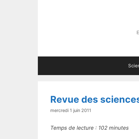
Aller
au
contenu
E
Scie
Revue des science
mercredi 1 juin 2011
Temps de lecture :
102
minutes