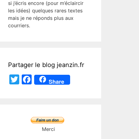
si j’écris encore (pour m’éclaircir
les idées) quelques rares textes
mais je ne réponds plus aux
courriers.
Partager le blog jeanzin.fr
T
F
Share
w
a
itt
c
er
e
b
o
Merci
o