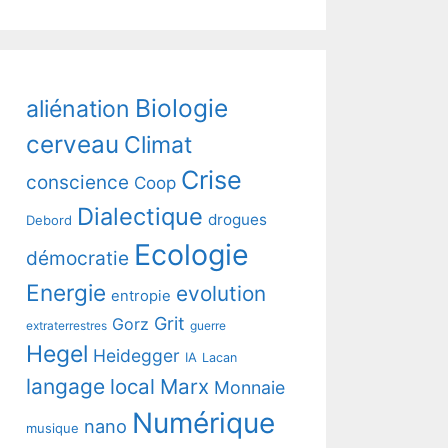
Biologie
aliénation
cerveau
Climat
Crise
conscience
Coop
Dialectique
drogues
Debord
Ecologie
démocratie
Energie
evolution
entropie
Grit
Gorz
extraterrestres
guerre
Hegel
Heidegger
IA
Lacan
langage
local
Marx
Monnaie
Numérique
nano
musique