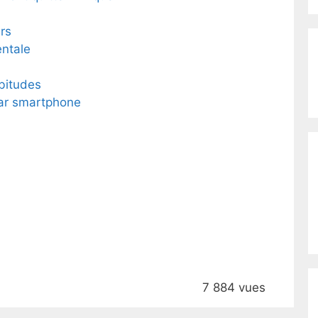
rs
entale
bitudes
ar smartphone
7 884 vues