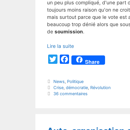
un peu plus compliqué, d'une part d
toujours moins raison qu'on ne croit
mais surtout parce que le vote est a
beaucoup trop dénié alors que sous 
de
soumission
.
Lire la suite
T
F
Share
w
a
itt
c
Catégories
News
,
Politique
er
e
Étiquettes
Crise
,
démocratie
,
Révolution
b
36 commentaires
o
o
k