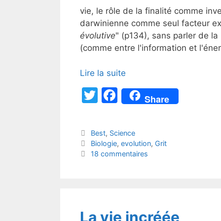
vie, le rôle de la finalité comme in
darwinienne comme seul facteur expli
évolutive
" (p134), sans parler de la 
(comme entre l'information et l'éner
Lire la suite
T
F
Share
w
a
itt
c
Catégories
Best
,
Science
er
e
Étiquettes
Biologie
,
evolution
,
Grit
b
18 commentaires
o
o
k
La vie incréée