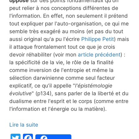
opposé
sur des points fondamentaux qu'on
peut relier à nos conceptions différentes de
l'information. En effet, non seulement il prétend
tout expliquer par l'auto-organisation, ce qui me
semble très exagéré au moins (et pas du tout
aussi original qu'a pu l'écrire
Philippe Petit
) mais
il attaque frontalement tout ce que je crois
devoir réhabiliter (voir mon
article précédent
) :
la spécificité de la vie, le rôle de la finalité
comme inversion de l'entropie et même la
sélection darwinienne comme seul facteur
explicatif, ce qu'il appelle "
l'épistémologie
évolutive
" (p134), sans parler de la liberté et du
dualisme entre l'esprit et le corps (comme entre
l'information et l'énergie ou la matière).
Lire la suite
T
F