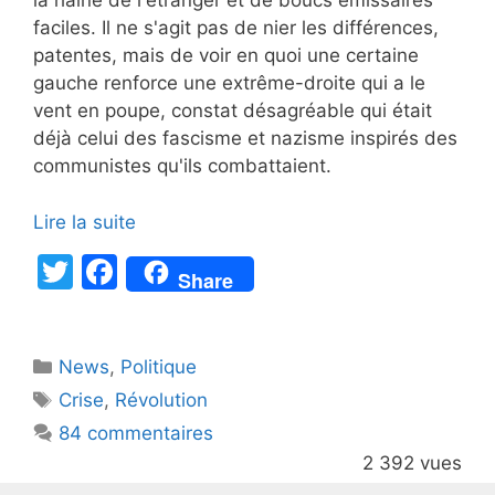
la haine de l'étranger et de boucs émissaires
faciles. Il ne s'agit pas de nier les différences,
patentes, mais de voir en quoi une certaine
gauche renforce une extrême-droite qui a le
vent en poupe, constat désagréable qui était
déjà celui des fascisme et nazisme inspirés des
communistes qu'ils combattaient.
Lire la suite
T
F
Share
w
a
itt
c
Catégories
News
er
,
e
Politique
Étiquettes
Crise
,
Révolution
b
84 commentaires
o
2 392 vues
o