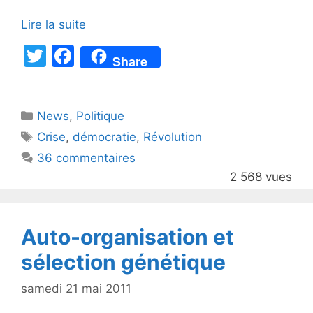
Lire la suite
T
F
Share
w
a
itt
c
Catégories
News
er
,
e
Politique
Étiquettes
Crise
,
démocratie
,
Révolution
b
36 commentaires
o
2 568 vues
o
k
Auto-organisation et
sélection génétique
samedi 21 mai 2011