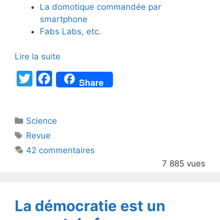
La domotique commandée par
smartphone
Fabs Labs, etc.
Lire la suite
T
F
Share
w
a
itt
c
Catégories
Science
er
e
Étiquettes
Revue
b
42 commentaires
o
7 885 vues
o
k
La démocratie est un