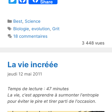
Share
w
a
itt
c
Catégories
Best
er
,
Science
e
Étiquettes
Biologie
,
evolution
,
Grit
b
18 commentaires
o
3 448 vues
o
k
La vie incréée
jeudi 12 mai 2011
Temps de lecture :
47
minutes
La vie, c'est apprendre à surmonter l'entropie
pour éviter le pire et tirer parti de l'occasion
.