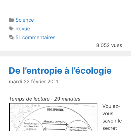
w
a
itt
c
Catégories
Science
er
e
Étiquettes
Revue
b
51 commentaires
o
8 052 vues
o
k
De l’entropie à l’écologie
mardi 22 février 2011
Temps de lecture :
29
minutes
Voulez-
vous
savoir le
secret