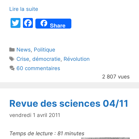
Lire la suite
T
F
Share
w
a
itt
c
Catégories
News
er
,
e
Politique
Étiquettes
Crise
,
démocratie
,
Révolution
b
60 commentaires
o
2 807 vues
o
k
Revue des sciences 04/11
vendredi 1 avril 2011
Temps de lecture :
81
minutes