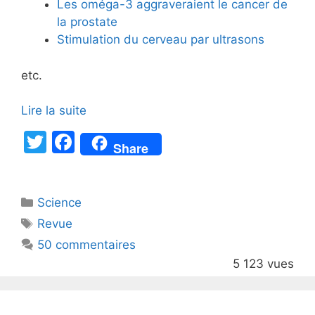
Les oméga-3 aggraveraient le cancer de
la prostate
Stimulation du cerveau par ultrasons
etc.
Lire la suite
T
F
Share
w
a
itt
c
Catégories
Science
er
e
Étiquettes
Revue
b
50 commentaires
o
5 123 vues
o
k