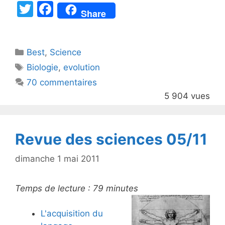
T
F
Share
w
a
itt
c
Catégories
Best
er
,
Science
e
Étiquettes
Biologie
,
evolution
b
70 commentaires
o
5 904 vues
o
k
Revue des sciences 05/11
dimanche 1 mai 2011
Temps de lecture :
79
minutes
L'acquisition du