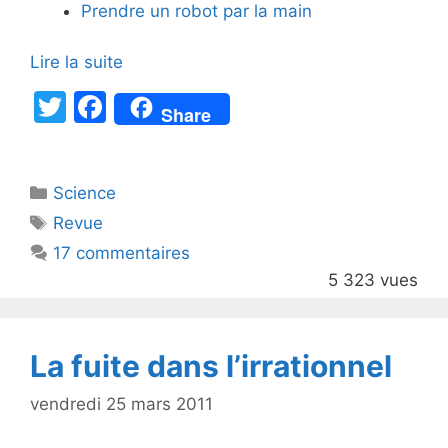
Prendre un robot par la main
Lire la suite
T
F
Share
w
a
itt
c
Catégories
Science
er
e
Étiquettes
Revue
b
17 commentaires
o
5 323 vues
o
k
La fuite dans l’irrationnel
vendredi 25 mars 2011