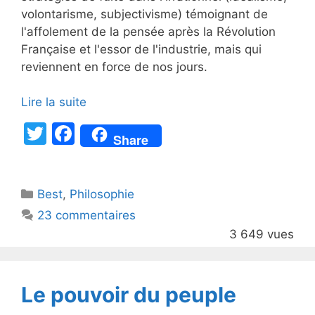
volontarisme, subjectivisme) témoignant de
l'affolement de la pensée après la Révolution
Française et l'essor de l'industrie, mais qui
reviennent en force de nos jours.
Lire la suite
T
F
Share
w
a
itt
c
Catégories
Best
er
,
Philosophie
e
23 commentaires
b
3 649 vues
o
o
k
Le pouvoir du peuple