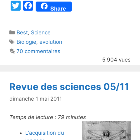
T
F
Share
w
a
itt
c
Catégories
Best
er
,
Science
e
Étiquettes
Biologie
,
evolution
b
70 commentaires
o
5 904 vues
o
k
Revue des sciences 05/11
dimanche 1 mai 2011
Temps de lecture :
79
minutes
L'acquisition du