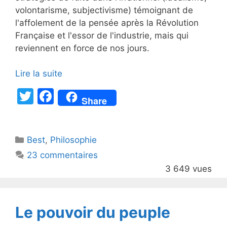
volontarisme, subjectivisme) témoignant de
l'affolement de la pensée après la Révolution
Française et l'essor de l'industrie, mais qui
reviennent en force de nos jours.
Lire la suite
T
F
Share
w
a
itt
c
Catégories
Best
er
,
Philosophie
e
23 commentaires
b
3 649 vues
o
o
k
Le pouvoir du peuple