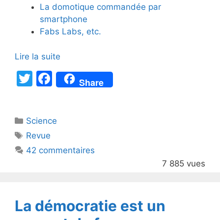
La domotique commandée par
smartphone
Fabs Labs, etc.
Lire la suite
T
F
Share
w
a
itt
c
Catégories
Science
er
e
Étiquettes
Revue
b
42 commentaires
o
7 885 vues
o
k
La démocratie est un