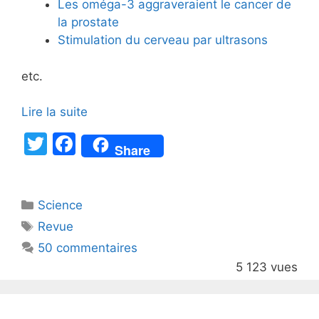
Les oméga-3 aggraveraient le cancer de
la prostate
Stimulation du cerveau par ultrasons
etc.
Lire la suite
T
F
Share
w
a
itt
c
Catégories
Science
er
e
Étiquettes
Revue
b
50 commentaires
o
5 123 vues
o
k