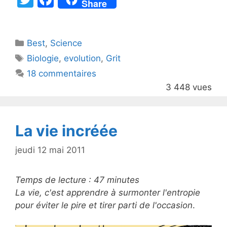
Share
w
a
itt
c
Catégories
Best
er
,
Science
e
Étiquettes
Biologie
,
evolution
,
Grit
b
18 commentaires
o
3 448 vues
o
k
La vie incréée
jeudi 12 mai 2011
Temps de lecture :
47
minutes
La vie, c'est apprendre à surmonter l'entropie
pour éviter le pire et tirer parti de l'occasion
.