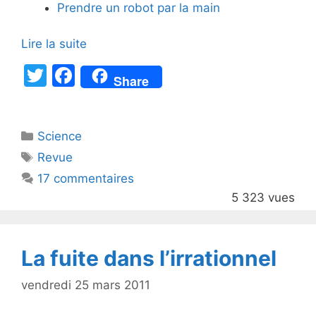
Prendre un robot par la main
Lire la suite
T
F
Share
w
a
itt
c
Catégories
Science
er
e
Étiquettes
Revue
b
17 commentaires
o
5 323 vues
o
k
La fuite dans l’irrationnel
vendredi 25 mars 2011