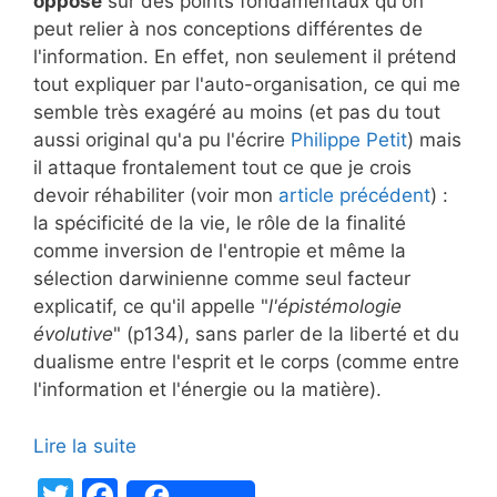
opposé
sur des points fondamentaux qu'on
peut relier à nos conceptions différentes de
l'information. En effet, non seulement il prétend
tout expliquer par l'auto-organisation, ce qui me
semble très exagéré au moins (et pas du tout
aussi original qu'a pu l'écrire
Philippe Petit
) mais
il attaque frontalement tout ce que je crois
devoir réhabiliter (voir mon
article précédent
) :
la spécificité de la vie, le rôle de la finalité
comme inversion de l'entropie et même la
sélection darwinienne comme seul facteur
explicatif, ce qu'il appelle "
l'épistémologie
évolutive
" (p134), sans parler de la liberté et du
dualisme entre l'esprit et le corps (comme entre
l'information et l'énergie ou la matière).
Lire la suite
T
F