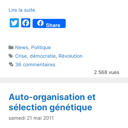
Lire la suite
T
F
Share
w
a
itt
c
Catégories
News
er
,
e
Politique
Étiquettes
Crise
,
démocratie
,
Révolution
b
36 commentaires
o
2 568 vues
o
k
Auto-organisation et
sélection génétique
samedi 21 mai 2011