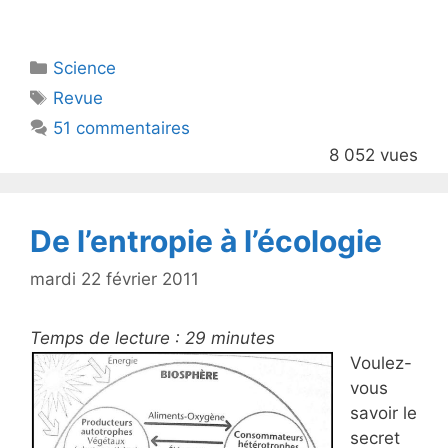
w
a
itt
c
Catégories
Science
er
e
Étiquettes
Revue
b
51 commentaires
o
8 052 vues
o
k
De l’entropie à l’écologie
mardi 22 février 2011
Temps de lecture :
29
minutes
Voulez-
vous
savoir le
secret