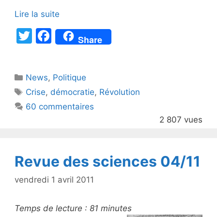
Lire la suite
T
F
Share
w
a
itt
c
Catégories
News
er
,
e
Politique
Étiquettes
Crise
,
démocratie
,
Révolution
b
60 commentaires
o
2 807 vues
o
k
Revue des sciences 04/11
vendredi 1 avril 2011
Temps de lecture :
81
minutes