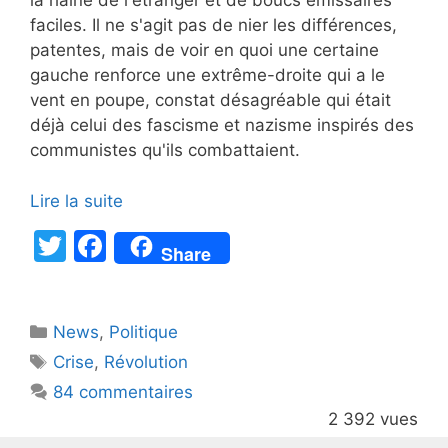
la haine de l'étranger et de boucs émissaires
faciles. Il ne s'agit pas de nier les différences,
patentes, mais de voir en quoi une certaine
gauche renforce une extrême-droite qui a le
vent en poupe, constat désagréable qui était
déjà celui des fascisme et nazisme inspirés des
communistes qu'ils combattaient.
Lire la suite
T
F
Share
w
a
itt
c
Catégories
News
er
,
e
Politique
Étiquettes
Crise
,
Révolution
b
84 commentaires
o
2 392 vues
o