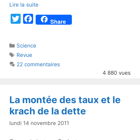
Lire la suite
T
F
Share
w
a
itt
c
Catégories
Science
er
e
Étiquettes
Revue
b
22 commentaires
o
4 880 vues
o
k
La montée des taux et le
krach de la dette
lundi 14 novembre 2011