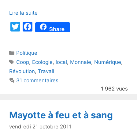
Lire la suite
T
F
Share
w
a
itt
c
Catégories
Politique
er
e
Étiquettes
Coop
,
Ecologie
,
local
,
Monnaie
,
Numérique
,
b
Révolution
,
Travail
o
31 commentaires
o
1 962 vues
k
Mayotte à feu et à sang
vendredi 21 octobre 2011