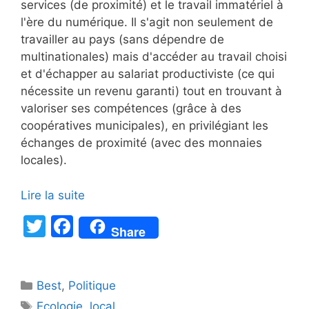
services (de proximité) et le travail immatériel à
l'ère du numérique. Il s'agit non seulement de
travailler au pays (sans dépendre de
multinationales) mais d'accéder au travail choisi
et d'échapper au salariat productiviste (ce qui
nécessite un revenu garanti) tout en trouvant à
valoriser ses compétences (grâce à des
coopératives municipales), en privilégiant les
échanges de proximité (avec des monnaies
locales).
Lire la suite
T
F
Share
w
a
itt
c
Catégories
Best
er
,
Politique
e
Étiquettes
Ecologie
,
local