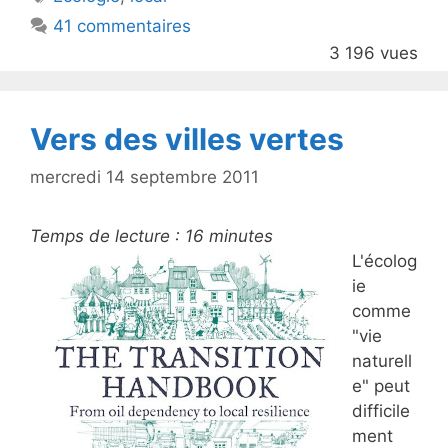
b
41 commentaires
o
3 196 vues
o
k
Vers des villes vertes
mercredi 14 septembre 2011
Temps de lecture :
16
minutes
L'écolog
ie
comme
"vie
naturell
e" peut
difficile
ment