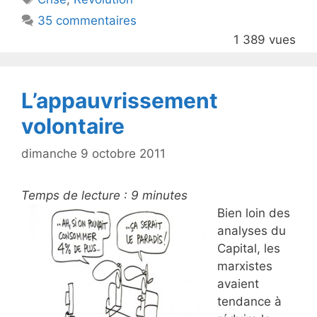
b
35 commentaires
o
1 389 vues
o
k
L’appauvrissement
volontaire
dimanche 9 octobre 2011
Temps de lecture :
9
minutes
Bien loin des
analyses du
Capital, les
marxistes
avaient
tendance à