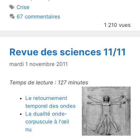
er
e
Étiquettes
Crise
b
67 commentaires
o
1 210 vues
o
k
Revue des sciences 11/11
mardi 1 novembre 2011
Temps de lecture :
127
minutes
Le retournement
temporel des ondes
La dualité onde-
corpuscule à l'œil
nu