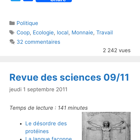
w
a
itt
c
Catégories
Politique
er
e
Étiquettes
Coop
,
Ecologie
,
local
,
Monnaie
,
Travail
b
32 commentaires
o
2 242 vues
o
k
Revue des sciences 09/11
jeudi 1 septembre 2011
Temps de lecture :
141
minutes
Le désordre des
protéines
La langue façonne