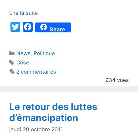
Lire la suite
T
F
Share
w
a
itt
c
Catégories
News
er
,
e
Politique
Étiquettes
Crise
b
2 commentaires
o
934 vues
o
k
Le retour des luttes
d’émancipation
jeudi 20 octobre 2011