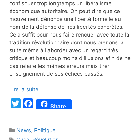
confisquer trop longtemps un libéralisme
économique autoritaire. On peut dire que ce
mouvement dénonce une liberté formelle au
nom de la défense de nos libertés concrètes.
Cela suffit pour nous faire renouer avec toute la
tradition révolutionnaire dont nous prenons la
suite même à l'aborder avec un regard très
critique et beaucoup moins d'illusions afin de ne
pas refaire les mêmes erreurs mais tirer
enseignement de ses échecs passés.
Lire la suite
T
F
Share
w
a
itt
c
Catégories
News
er
,
e
Politique
Étiquettes
Crise
,
Révolution