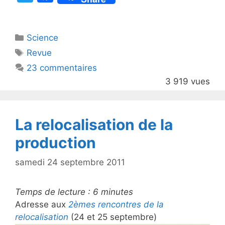
w
a
itt
c
Catégories
Science
er
e
Étiquettes
Revue
b
23 commentaires
o
3 919 vues
o
k
La relocalisation de la
production
samedi 24 septembre 2011
Temps de lecture :
6
minutes
Adresse aux
2èmes rencontres de la
relocalisation
(24 et 25 septembre)