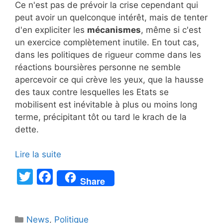
Ce n'est pas de prévoir la crise cependant qui
peut avoir un quelconque intérêt, mais de tenter
d'en expliciter les
mécanismes
, même si c'est
un exercice complètement inutile. En tout cas,
dans les politiques de rigueur comme dans les
réactions boursières personne ne semble
apercevoir ce qui crève les yeux, que la hausse
des taux contre lesquelles les Etats se
mobilisent est inévitable à plus ou moins long
terme, précipitant tôt ou tard le krach de la
dette.
Lire la suite
T
F
Share
w
a
itt
c
Catégories
News
,
Politique