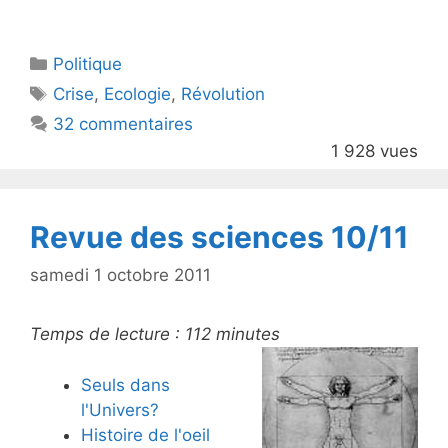
w
a
itt
c
Catégories
Politique
er
e
Étiquettes
Crise
,
Ecologie
,
Révolution
b
32 commentaires
o
1 928 vues
o
k
Revue des sciences 10/11
samedi 1 octobre 2011
Temps de lecture :
112
minutes
Seuls dans
l'Univers?
Histoire de l'oeil