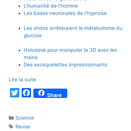
L'humanité de l'homme
Les bases neuronales de l'hypnose
Les ondes arrêteraient le métabolisme du
glucose
Holodesk pour manipuler la 3D avec les
mains
Des exosquelettes impressionnants
Lire la suite
T
F
Share
w
a
itt
c
Catégories
Science
er
e
Étiquettes
Revue
b