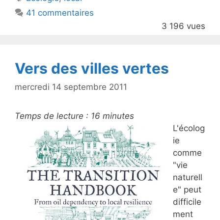
b
41 commentaires
o
3 196 vues
o
k
Vers des villes vertes
mercredi 14 septembre 2011
Temps de lecture :
16
minutes
L'écolog
ie
comme
"vie
naturell
e" peut
difficile
ment