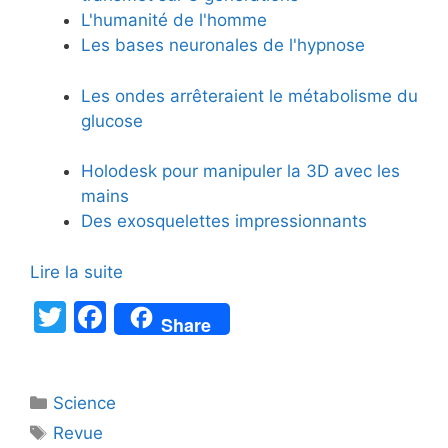
L'humanité de l'homme
Les bases neuronales de l'hypnose
Les ondes arrêteraient le métabolisme du
glucose
Holodesk pour manipuler la 3D avec les
mains
Des exosquelettes impressionnants
Lire la suite
T
F
Share
w
a
itt
c
Catégories
Science
er
e
Étiquettes
Revue
b