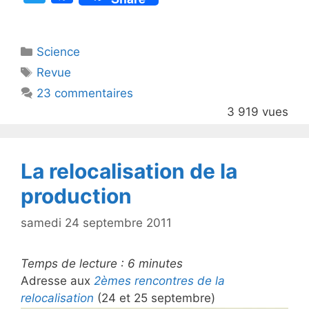
w
a
itt
c
Catégories
Science
er
e
Étiquettes
Revue
b
23 commentaires
o
3 919 vues
o
k
La relocalisation de la
production
samedi 24 septembre 2011
Temps de lecture :
6
minutes
Adresse aux
2èmes rencontres de la
relocalisation
(24 et 25 septembre)