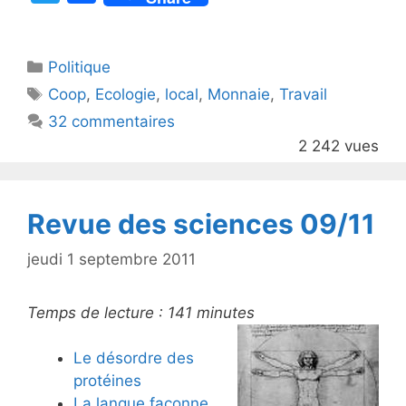
w
a
itt
c
Catégories
Politique
er
e
Étiquettes
Coop
,
Ecologie
,
local
,
Monnaie
,
Travail
b
32 commentaires
o
2 242 vues
o
k
Revue des sciences 09/11
jeudi 1 septembre 2011
Temps de lecture :
141
minutes
Le désordre des
protéines
La langue façonne