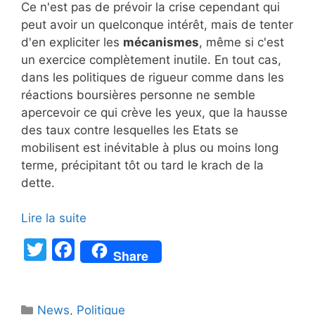
Ce n'est pas de prévoir la crise cependant qui
peut avoir un quelconque intérêt, mais de tenter
d'en expliciter les
mécanismes
, même si c'est
un exercice complètement inutile. En tout cas,
dans les politiques de rigueur comme dans les
réactions boursières personne ne semble
apercevoir ce qui crève les yeux, que la hausse
des taux contre lesquelles les Etats se
mobilisent est inévitable à plus ou moins long
terme, précipitant tôt ou tard le krach de la
dette.
Lire la suite
T
F
Share
w
a
itt
c
Catégories
News
,
Politique