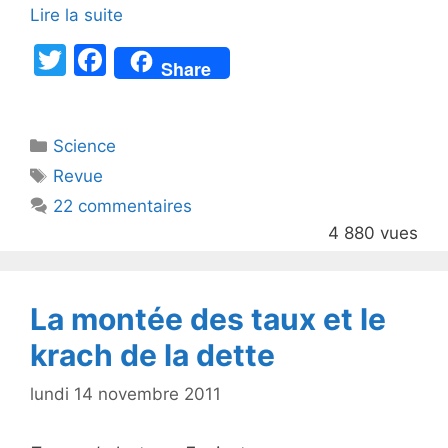
Lire la suite
T
F
Share
w
a
itt
c
Catégories
Science
er
e
Étiquettes
Revue
b
22 commentaires
o
4 880 vues
o
k
La montée des taux et le
krach de la dette
lundi 14 novembre 2011