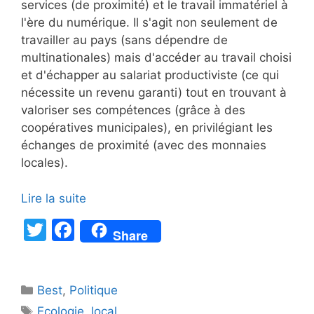
services (de proximité) et le travail immatériel à
l'ère du numérique. Il s'agit non seulement de
travailler au pays (sans dépendre de
multinationales) mais d'accéder au travail choisi
et d'échapper au salariat productiviste (ce qui
nécessite un revenu garanti) tout en trouvant à
valoriser ses compétences (grâce à des
coopératives municipales), en privilégiant les
échanges de proximité (avec des monnaies
locales).
Lire la suite
T
F
Share
w
a
itt
c
Catégories
Best
er
,
Politique
e
Étiquettes
Ecologie
,
local