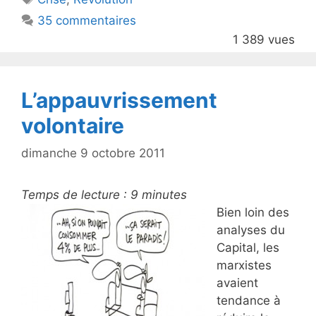
b
35 commentaires
o
1 389 vues
o
k
L’appauvrissement
volontaire
dimanche 9 octobre 2011
Temps de lecture :
9
minutes
Bien loin des
analyses du
Capital, les
marxistes
avaient
tendance à