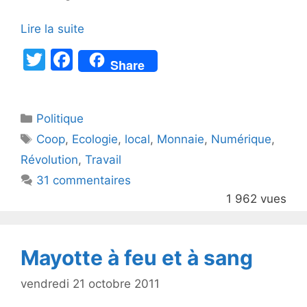
Lire la suite
T
F
Share
w
a
itt
c
Catégories
Politique
er
e
Étiquettes
Coop
,
Ecologie
,
local
,
Monnaie
,
Numérique
,
b
Révolution
,
Travail
o
31 commentaires
o
1 962 vues
k
Mayotte à feu et à sang
vendredi 21 octobre 2011