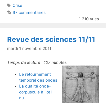
er
e
Étiquettes
Crise
b
67 commentaires
o
1 210 vues
o
k
Revue des sciences 11/11
mardi 1 novembre 2011
Temps de lecture :
127
minutes
Le retournement
temporel des ondes
La dualité onde-
corpuscule à l'œil
nu