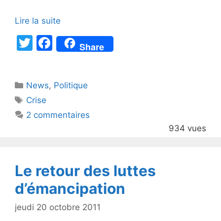
Lire la suite
T
F
Share
w
a
itt
c
Catégories
News
er
,
e
Politique
Étiquettes
Crise
b
2 commentaires
o
934 vues
o
k
Le retour des luttes
d’émancipation
jeudi 20 octobre 2011