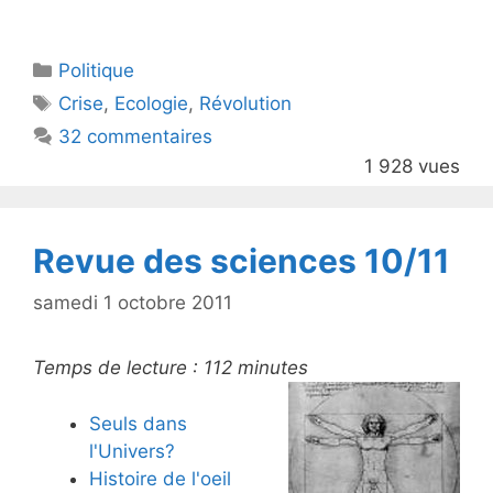
w
a
itt
c
Catégories
Politique
er
e
Étiquettes
Crise
,
Ecologie
,
Révolution
b
32 commentaires
o
1 928 vues
o
k
Revue des sciences 10/11
samedi 1 octobre 2011
Temps de lecture :
112
minutes
Seuls dans
l'Univers?
Histoire de l'oeil