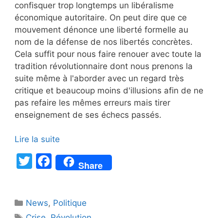
confisquer trop longtemps un libéralisme
économique autoritaire. On peut dire que ce
mouvement dénonce une liberté formelle au
nom de la défense de nos libertés concrètes.
Cela suffit pour nous faire renouer avec toute la
tradition révolutionnaire dont nous prenons la
suite même à l'aborder avec un regard très
critique et beaucoup moins d'illusions afin de ne
pas refaire les mêmes erreurs mais tirer
enseignement de ses échecs passés.
Lire la suite
T
F
Share
w
a
itt
c
Catégories
News
er
,
e
Politique
Étiquettes
Crise
,
Révolution