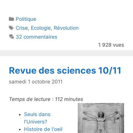
w
a
itt
c
Catégories
Politique
er
e
Étiquettes
Crise
,
Ecologie
,
Révolution
b
32 commentaires
o
1 928 vues
o
k
Revue des sciences 10/11
samedi 1 octobre 2011
Temps de lecture :
112
minutes
Seuls dans
l'Univers?
Histoire de l'oeil