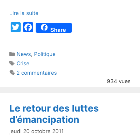
Lire la suite
T
F
Share
w
a
itt
c
Catégories
News
er
,
e
Politique
Étiquettes
Crise
b
2 commentaires
o
934 vues
o
k
Le retour des luttes
d’émancipation
jeudi 20 octobre 2011