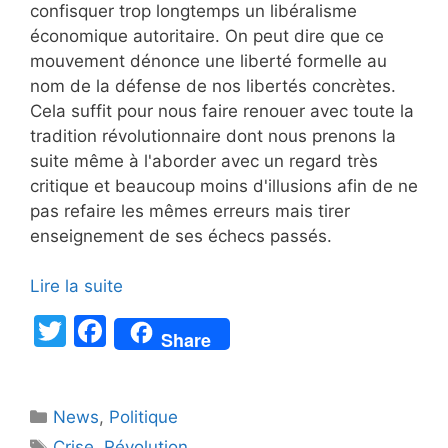
confisquer trop longtemps un libéralisme
économique autoritaire. On peut dire que ce
mouvement dénonce une liberté formelle au
nom de la défense de nos libertés concrètes.
Cela suffit pour nous faire renouer avec toute la
tradition révolutionnaire dont nous prenons la
suite même à l'aborder avec un regard très
critique et beaucoup moins d'illusions afin de ne
pas refaire les mêmes erreurs mais tirer
enseignement de ses échecs passés.
Lire la suite
T
F
Share
w
a
itt
c
Catégories
News
er
,
e
Politique
Étiquettes
Crise
,
Révolution