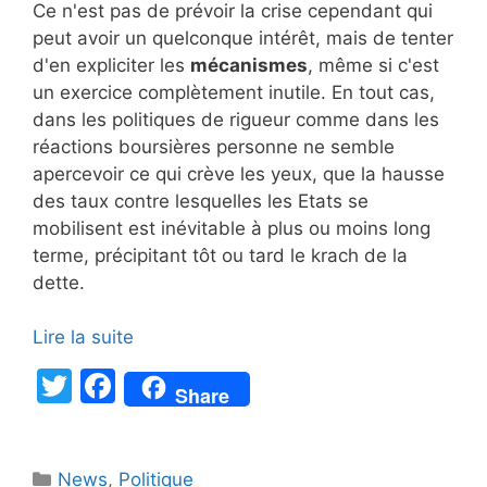
Ce n'est pas de prévoir la crise cependant qui
peut avoir un quelconque intérêt, mais de tenter
d'en expliciter les
mécanismes
, même si c'est
un exercice complètement inutile. En tout cas,
dans les politiques de rigueur comme dans les
réactions boursières personne ne semble
apercevoir ce qui crève les yeux, que la hausse
des taux contre lesquelles les Etats se
mobilisent est inévitable à plus ou moins long
terme, précipitant tôt ou tard le krach de la
dette.
Lire la suite
T
F
Share
w
a
itt
c
Catégories
News
,
Politique