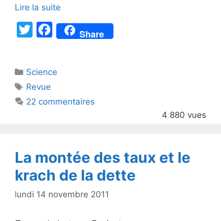
Lire la suite
T
F
Share
w
a
itt
c
Catégories
Science
er
e
Étiquettes
Revue
b
22 commentaires
o
4 880 vues
o
k
La montée des taux et le
krach de la dette
lundi 14 novembre 2011