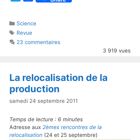
w
a
itt
c
Catégories
Science
er
e
Étiquettes
Revue
b
23 commentaires
o
3 919 vues
o
k
La relocalisation de la
production
samedi 24 septembre 2011
Temps de lecture :
6
minutes
Adresse aux
2èmes rencontres de la
relocalisation
(24 et 25 septembre)