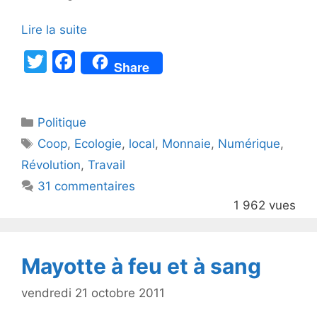
Lire la suite
T
F
Share
w
a
itt
c
Catégories
Politique
er
e
Étiquettes
Coop
,
Ecologie
,
local
,
Monnaie
,
Numérique
,
b
Révolution
,
Travail
o
31 commentaires
o
1 962 vues
k
Mayotte à feu et à sang
vendredi 21 octobre 2011