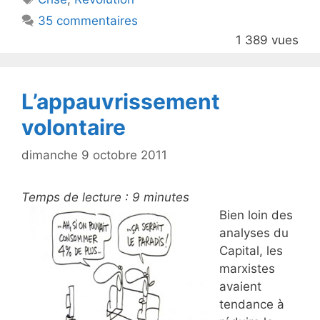
b
35 commentaires
o
1 389 vues
o
k
L’appauvrissement
volontaire
dimanche 9 octobre 2011
Temps de lecture :
9
minutes
Bien loin des
analyses du
Capital, les
marxistes
avaient
tendance à