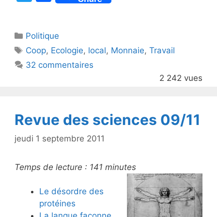
w
a
itt
c
Catégories
Politique
er
e
Étiquettes
Coop
,
Ecologie
,
local
,
Monnaie
,
Travail
b
32 commentaires
o
2 242 vues
o
k
Revue des sciences 09/11
jeudi 1 septembre 2011
Temps de lecture :
141
minutes
Le désordre des
protéines
La langue façonne