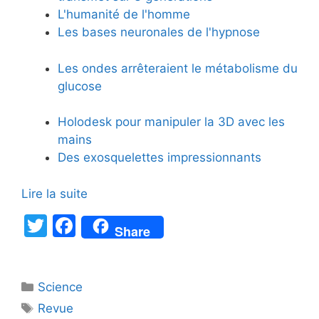
L'humanité de l'homme
Les bases neuronales de l'hypnose
Les ondes arrêteraient le métabolisme du
glucose
Holodesk pour manipuler la 3D avec les
mains
Des exosquelettes impressionnants
Lire la suite
T
F
Share
w
a
itt
c
Catégories
Science
er
e
Étiquettes
Revue
b