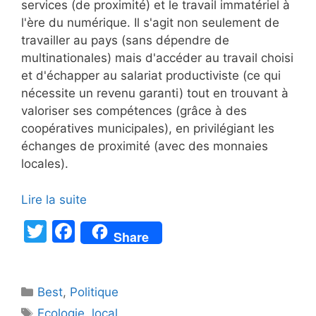
services (de proximité) et le travail immatériel à
l'ère du numérique. Il s'agit non seulement de
travailler au pays (sans dépendre de
multinationales) mais d'accéder au travail choisi
et d'échapper au salariat productiviste (ce qui
nécessite un revenu garanti) tout en trouvant à
valoriser ses compétences (grâce à des
coopératives municipales), en privilégiant les
échanges de proximité (avec des monnaies
locales).
Lire la suite
T
F
Share
w
a
itt
c
Catégories
Best
er
,
Politique
e
Étiquettes
Ecologie
,
local