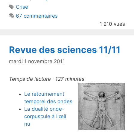
er
e
Étiquettes
Crise
b
67 commentaires
o
1 210 vues
o
k
Revue des sciences 11/11
mardi 1 novembre 2011
Temps de lecture :
127
minutes
Le retournement
temporel des ondes
La dualité onde-
corpuscule à l'œil
nu