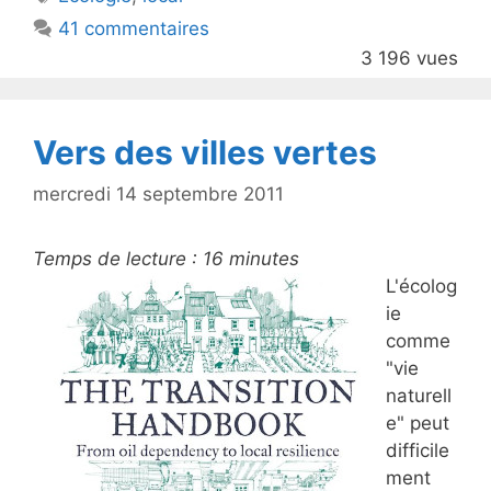
b
41 commentaires
o
3 196 vues
o
k
Vers des villes vertes
mercredi 14 septembre 2011
Temps de lecture :
16
minutes
L'écolog
ie
comme
"vie
naturell
e" peut
difficile
ment