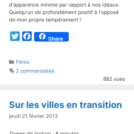
d'apparence minime par rapport à nos idéaux.
Quelqu'un de profondément positif à l'opposé
de mon propre tempérament !
T
F
Share
w
a
itt
c
Catégories
Perso
er
e
2 commentaires
b
882 vues
o
o
k
Sur les villes en transition
jeudi 21 février 2013
Temps de lecture :
8
minutes