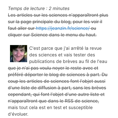
Temps de lecture :
2
minutes
Les articles sur les sciences n'apparaîtront plus
sur la page principale du blog, pour les voir il
faut aller sur
https://jeanzin.fr/science/
ou
cliquer sur Science dans le menu du haut.
C'est parce que j'ai arrêté la revue
des sciences et vais tester des
publications de brèves au fil de l'eau
que je n'ai pas voulu noyer le reste avec et
préféré déporter le blog de sciences à part. Du
coup les articles de sciences font l'objet aussi
d'une liste de diffusion à part, sans les brèves
cependant, qui font l'objet d'une autre liste et
n'apparaîtront que dans le RSS de science,
mais tout cela est en test et susceptible
d'évoluer.