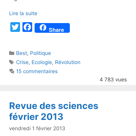
Lire la suite
T
F
Share
w
a
itt
c
Catégories
Best
er
,
Politique
e
Étiquettes
Crise
,
Ecologie
,
Révolution
b
15 commentaires
o
4 783 vues
o
k
Revue des sciences
février 2013
vendredi 1 février 2013