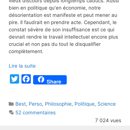
vieux discours depuis longtemps caducs. Aussi
bien en politique qu'en économie, notre
désorientation est manifeste et peut mener au
pire. Il faudrait en prendre acte. Cependant, le
constat sévère de son insuffisance est ce qui
devrait rendre le travail intellectuel encore plus
crucial et non pas du tout le disqualifier
complètement.
Lire la suite
T
F
Share
w
a
itt
c
Catégories
Best
er
,
Perso
e
,
Philosophie
,
Politique
,
Science
52 commentaires
b
7 024 vues
o