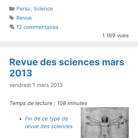
itt
c
Catégories
Perso
er
,
e
Science
Étiquettes
Revue
b
12 commentaires
o
1 169 vues
o
k
Revue des sciences mars
2013
vendredi 1 mars 2013
Temps de lecture :
108
minutes
Fin de ce type de
revue des sciences