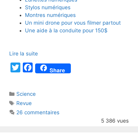
Stylos numériques
Montres numériques
Un mini drone pour vous filmer partout
Une aide à la conduite pour 150$
Lire la suite
T
F
Share
w
a
itt
c
Catégories
Science
er
e
Étiquettes
Revue
b
26 commentaires
o
5 386 vues
o
k