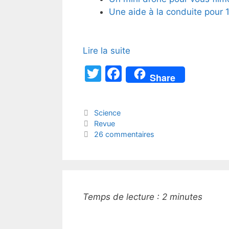
Une aide à la conduite pour 
Lire la suite
T
F
Share
w
a
itt
c
Catégories
Science
er
e
Étiquettes
Revue
b
26 commentaires
o
o
k
Temps de lecture :
2
minutes