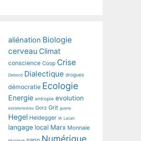
Biologie
aliénation
cerveau
Climat
Crise
conscience
Coop
Dialectique
drogues
Debord
Ecologie
démocratie
Energie
evolution
entropie
Grit
Gorz
extraterrestres
guerre
Hegel
Heidegger
IA
Lacan
langage
local
Marx
Monnaie
Numérique
nano
musique