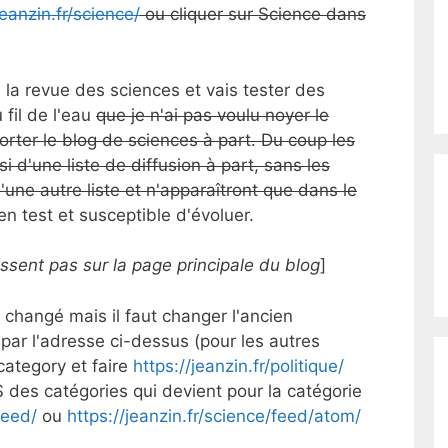
jeanzin.fr/science/
ou cliquer sur Science dans
é la revue des sciences et vais tester des
 fil de l'eau
que je n'ai pas voulu noyer le
orter le blog de sciences à part. Du coup les
si d'une liste de diffusion à part, sans les
'une autre liste et n'apparaîtront que dans le
en test et susceptible d'évoluer.
issent pas sur la page principale du blog
]
 changé mais il faut changer l'ancien
 par l'adresse ci-dessus (pour les autres
/category et faire
https://jeanzin.fr/politique/
des catégories qui devient pour la catégorie
feed/
ou
https://jeanzin.fr/science/feed/atom/