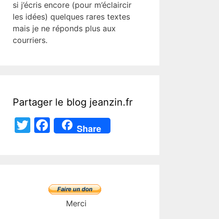
si j’écris encore (pour m’éclaircir
les idées) quelques rares textes
mais je ne réponds plus aux
courriers.
Partager le blog jeanzin.fr
T
F
Share
w
a
itt
c
er
e
b
o
Merci
o