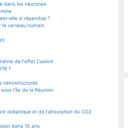
ie dans les neurones
amine
st-elle si répandue ?
r le cerveau humain
e!)
métrie de l'effet Casimir
018 ?
s nanostructures
sous l'Île de la Réunion
ant océanique et de l'absorption du CO2
usion dans 10 ans