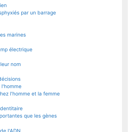
ien
phyxiés par un barrage
ies marines
amp électrique
 leur nom
décisions
à l'homme
chez l'homme et la femme
dentitaire
mportantes que les gènes
 de l'ADN