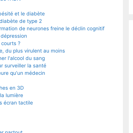
bésité et le diabète
 diabète de type 2
rmation de neurones freine le déclin cognitif
a dépression
 courts ?
, du plus virulent au moins
er l'alcool du sang
 surveiller la santé
illeure qu'un médecin
ches en 3D
la lumière
 écran tactile
er partout