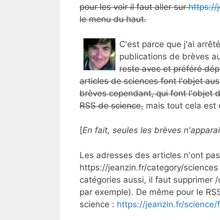
pour les voir il faut aller sur
https://
le menu du haut.
C'est parce que j'ai arrêt
publications de brèves au
reste avec et préféré dép
articles de sciences font l'objet aus
brèves cependant, qui font l'objet d
RSS de science,
mais tout cela est 
[
En fait, seules les brèves n'appara
Les adresses des articles n'ont pas
https://jeanzin.fr/category/sciences
catégories aussi, il faut supprimer 
par exemple). De même pour le RSS 
science :
https://jeanzin.fr/science/