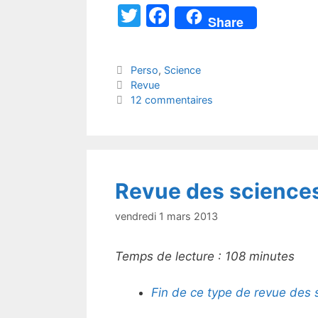
T
F
Share
w
a
itt
c
Catégories
Perso
,
Science
er
e
Étiquettes
Revue
b
12 commentaires
o
o
k
Revue des science
vendredi 1 mars 2013
Temps de lecture :
108
minutes
Fin de ce type de revue des 