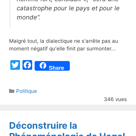
catastrophe pour le pays et pour le
monde".
Malgré tout, la dialectique ne s'arrête pas au
moment négatif qu'elle finit par surmonter...
T
F
Share
w
a
itt
c
Catégories
Politique
er
e
346 vues
b
o
o
Déconstruire la
k