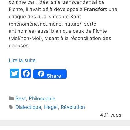
comme par l’idéalisme transcendantal de
Fichte, il avait déjà développé à
Francfort
une
critique des dualismes de Kant
(phénomène/noumène, nature/liberté,
antinomies) aussi bien que ceux de Fichte
(Moi/non-Moi), visant à la réconciliation des
opposés.
Lire la suite
T
F
Share
w
a
itt
c
Catégories
Best
er
,
Philosophie
e
Étiquettes
Dialectique
,
Hegel
,
Révolution
b
491 vues
o
o