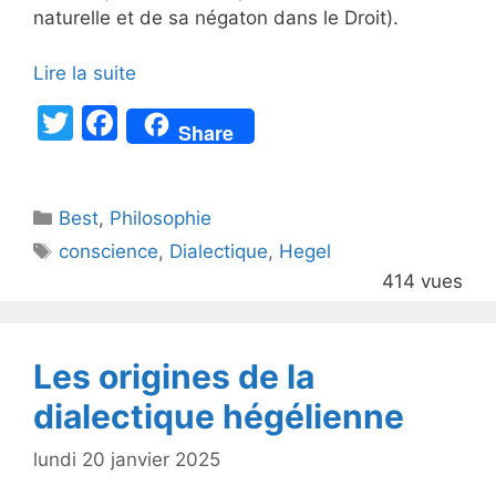
naturelle et de sa négaton dans le Droit).
Lire la suite
T
F
Share
w
a
itt
c
Catégories
Best
er
,
Philosophie
e
Étiquettes
conscience
,
Dialectique
,
Hegel
b
414 vues
o
o
k
Les origines de la
dialectique hégélienne
lundi 20 janvier 2025