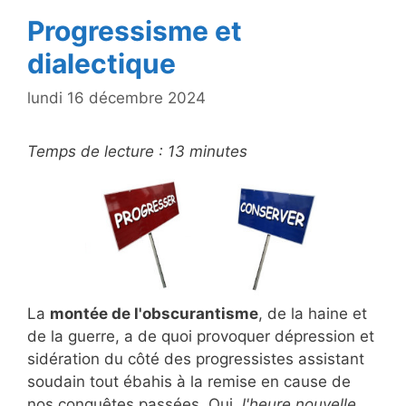
k
Progressisme et
dialectique
lundi 16 décembre 2024
Temps de lecture :
13
minutes
La
montée de l'obscurantisme
, de la haine et
de la guerre, a de quoi provoquer dépression et
sidération du côté des progressistes assistant
soudain tout ébahis à la remise en cause de
nos conquêtes passées. Oui,
l'heure nouvelle