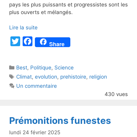
pays les plus puissants et progressistes sont les
plus ouverts et mélangés.
Lire la suite
T
F
Share
w
a
itt
c
Catégories
Best
er
,
Politique
e
,
Science
Étiquettes
Climat
,
evolution
,
prehistoire
,
religion
b
Un commentaire
o
430 vues
o
k
Prémonitions funestes
lundi 24 février 2025