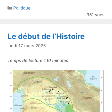
itt
c
Catégories
Politique
er
e
351 vues
b
o
o
Le début de l’Histoire
k
lundi 17 mars 2025
Temps de lecture :
10
minutes