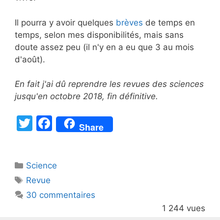
Il pourra y avoir quelques
brèves
de temps en
temps, selon mes disponibilités, mais sans
doute assez peu (il n'y en a eu que 3 au mois
d'août).
En fait j'ai dû reprendre les revues des sciences
jusqu'en octobre 2018, fin définitive.
T
F
Share
w
a
itt
c
Catégories
Science
er
e
Étiquettes
Revue
b
30 commentaires
o
1 244 vues
o