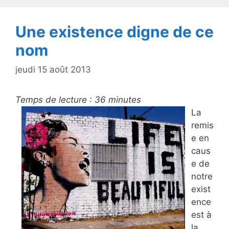
k
Une existence digne de ce
nom
jeudi 15 août 2013
Temps de lecture :
36
minutes
La
remis
e en
caus
e de
notre
exist
ence
est à
la