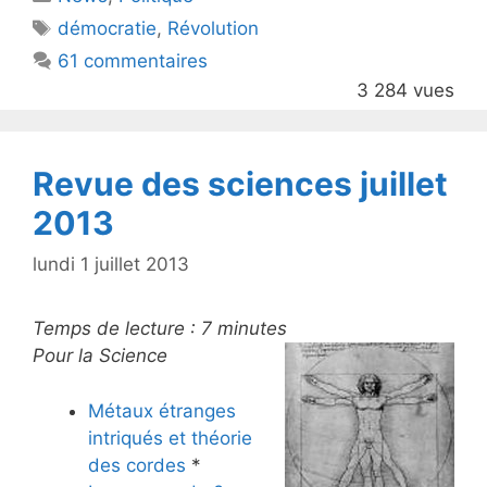
er
e
Étiquettes
démocratie
,
Révolution
b
61 commentaires
o
3 284 vues
o
k
Revue des sciences juillet
2013
lundi 1 juillet 2013
Temps de lecture :
7
minutes
Pour la Science
Métaux étranges
intriqués et théorie
des cordes
*