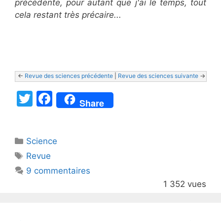
précédente, pour autant que j'ai le temps, tout
cela restant très précaire...
<- 
Revue des sciences précédente
 | 
Revue des sciences suivante
 ->
T
F
Share
w
a
itt
c
Catégories
Science
er
e
Étiquettes
Revue
b
9 commentaires
o
1 352 vues
o
k