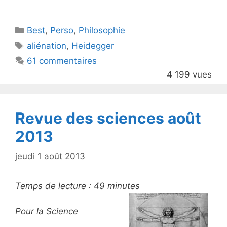
w
a
itt
c
Catégories
Best
er
,
Perso
e
,
Philosophie
Étiquettes
aliénation
,
Heidegger
b
61 commentaires
o
4 199 vues
o
k
Revue des sciences août
2013
jeudi 1 août 2013
Temps de lecture :
49
minutes
Pour la Science