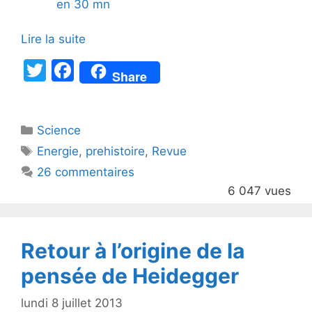
en 30 mn
Lire la suite
T
F
Share
w
a
itt
c
Catégories
Science
er
e
Étiquettes
Energie
,
prehistoire
,
Revue
b
26 commentaires
o
6 047 vues
o
k
Retour à l’origine de la
pensée de Heidegger
lundi 8 juillet 2013