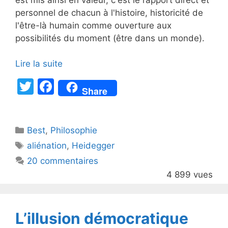
personnel de chacun à l'histoire, historicité de
l'être-là humain comme ouverture aux
possibilités du moment (être dans un monde).
Lire la suite
T
F
Share
w
a
itt
c
Catégories
Best
er
,
Philosophie
e
Étiquettes
aliénation
,
Heidegger
b
20 commentaires
o
4 899 vues
o
k
L’illusion démocratique