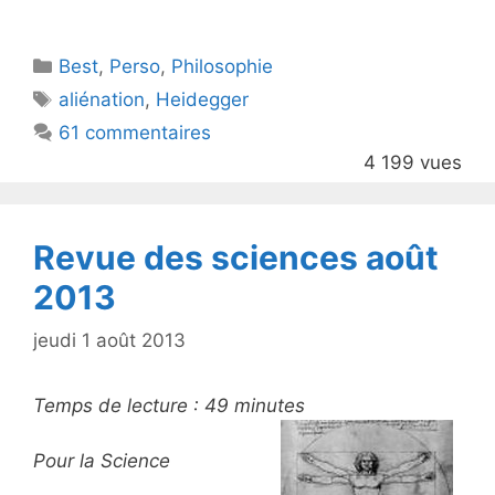
w
a
itt
c
Catégories
Best
er
,
Perso
e
,
Philosophie
Étiquettes
aliénation
,
Heidegger
b
61 commentaires
o
4 199 vues
o
k
Revue des sciences août
2013
jeudi 1 août 2013
Temps de lecture :
49
minutes
Pour la Science