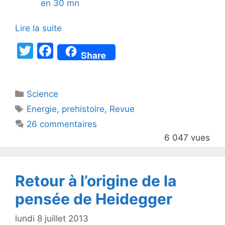
en 30 mn
Lire la suite
T
F
Share
w
a
itt
c
Catégories
Science
er
e
Étiquettes
Energie
,
prehistoire
,
Revue
b
26 commentaires
o
6 047 vues
o
k
Retour à l’origine de la
pensée de Heidegger
lundi 8 juillet 2013