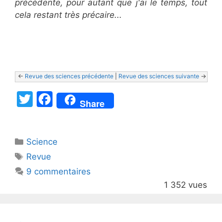
précédente, pour autant que j'ai le temps, tout
cela restant très précaire...
<- 
Revue des sciences précédente
 | 
Revue des sciences suivante
 ->
T
F
Share
w
a
itt
c
Catégories
Science
er
e
Étiquettes
Revue
b
9 commentaires
o
1 352 vues
o
k