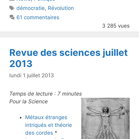
er
e
Étiquettes
démocratie
,
Révolution
b
61 commentaires
o
3 285 vues
o
k
Revue des sciences juillet
2013
lundi 1 juillet 2013
Temps de lecture :
7
minutes
Pour la Science
Métaux étranges
intriqués et théorie
des cordes
*