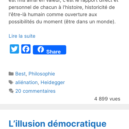
personnel de chacun à l'histoire, historicité de
l'être-là humain comme ouverture aux
possibilités du moment (être dans un monde).
Lire la suite
T
F
Share
w
a
itt
c
Catégories
Best
er
,
Philosophie
e
Étiquettes
aliénation
,
Heidegger
b
20 commentaires
o
4 899 vues
o
k
L’illusion démocratique