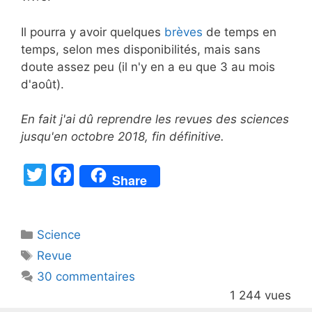
Il pourra y avoir quelques
brèves
de temps en
temps, selon mes disponibilités, mais sans
doute assez peu (il n'y en a eu que 3 au mois
d'août).
En fait j'ai dû reprendre les revues des sciences
jusqu'en octobre 2018, fin définitive.
T
F
Share
w
a
itt
c
Catégories
Science
er
e
Étiquettes
Revue
b
30 commentaires
o
1 244 vues
o