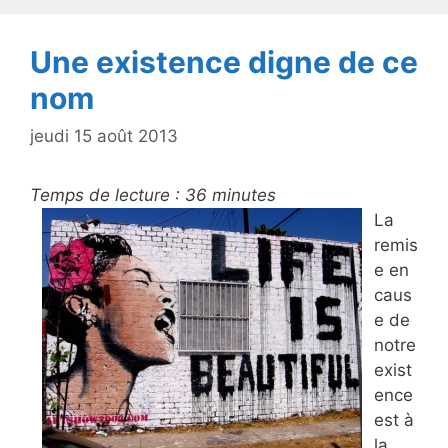
k
Une existence digne de ce
nom
jeudi 15 août 2013
Temps de lecture :
36
minutes
La
remis
e en
caus
e de
notre
exist
ence
est à
la