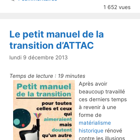
o
1 652 vues
o
k
Le petit manuel de la
transition d’ATTAC
lundi 9 décembre 2013
Temps de lecture :
19
minutes
Après avoir
beaucoup travaillé
ces derniers temps
à revenir à une
forme de
matérialisme
historique
rénové
contre les illusions