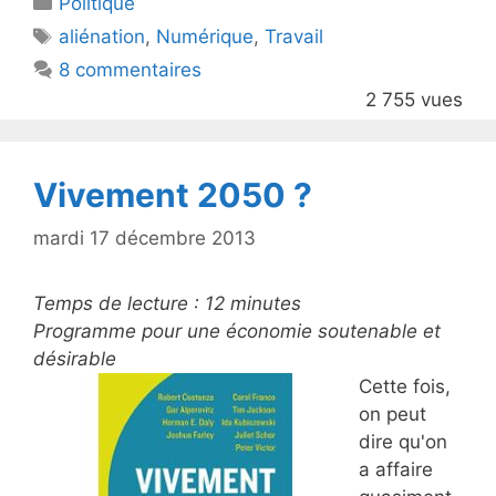
Politique
er
e
Étiquettes
aliénation
,
Numérique
,
Travail
b
8 commentaires
o
2 755 vues
o
k
Vivement 2050 ?
mardi 17 décembre 2013
Temps de lecture :
12
minutes
Programme pour une économie soutenable et
désirable
Cette fois,
on peut
dire qu'on
a affaire