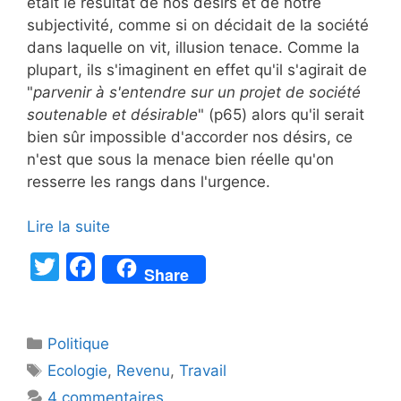
était le résultat de nos désirs et de notre
subjectivité, comme si on décidait de la société
dans laquelle on vit, illusion tenace. Comme la
plupart, ils s'imaginent en effet qu'il s'agirait de
"
parvenir à s'entendre sur un projet de société
soutenable et désirable
" (p65) alors qu'il serait
bien sûr impossible d'accorder nos désirs, ce
n'est que sous la menace bien réelle qu'on
resserre les rangs dans l'urgence.
Lire la suite
T
F
Share
w
a
itt
c
Catégories
Politique
er
e
Étiquettes
Ecologie
,
Revenu
,
Travail
b
4 commentaires