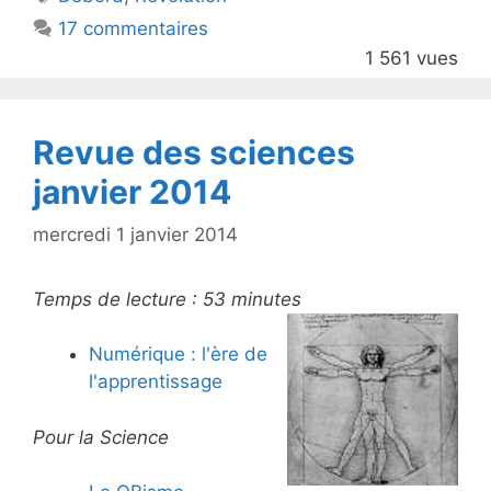
b
17 commentaires
o
1 561 vues
o
k
Revue des sciences
janvier 2014
mercredi 1 janvier 2014
Temps de lecture :
53
minutes
Numérique : l'ère de
l'apprentissage
Pour la Science