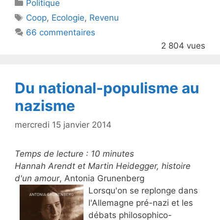
Catégories
Politique
er
e
Étiquettes
Coop
,
Ecologie
,
Revenu
b
66 commentaires
o
2 804 vues
o
k
Du national-populisme au
nazisme
mercredi 15 janvier 2014
Temps de lecture :
10
minutes
Hannah Arendt et Martin Heidegger, histoire
d'un amour
, Antonia Grunenberg
Lorsqu'on se replonge dans
l'Allemagne pré-nazi et les
débats philosophico-