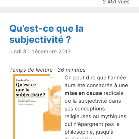
2 451 vues
o
k
Qu’est-ce que la
subjectivité ?
lundi 30 décembre 2013
Temps de lecture :
36
minutes
On peut dire que l'année
aura été consacrée à une
mise en cause
radicale
de la subjectivité dans
ses conceptions
religieuses ou mythiques
qui n'épargnent pas la
philosophie, jusqu'à