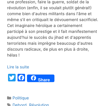
une profession, faire la guerre, soldat de la
révolution (enfin, il se voulait plutôt général!)
comme bien d'autres militants dans l'âme et
même s'il en critiquait le dévouement sacrificiel.
Cet imaginaire héroïque a certainement
participé à son prestige et il fait manifestement
aujourd'hui le succès du jihad et d'apprentis
terroristes mais imprègne beaucoup d'autres
discours radicaux, de plus en plus à droite,
hélas !
Lire la suite
T
F
Share
w
a
itt
c
Catégories
Politique
er
e
Étiquettes
Debord
,
Révolution