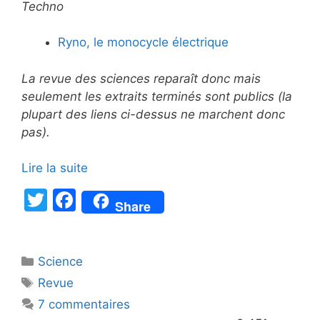
Techno
Ryno, le monocycle électrique
La revue des sciences reparaît donc mais
seulement les extraits terminés sont publics (la
plupart des liens ci-dessus ne marchent donc
pas).
Lire la suite
T
F
Share
w
a
itt
c
Catégories
Science
er
e
Étiquettes
Revue
b
7 commentaires
o