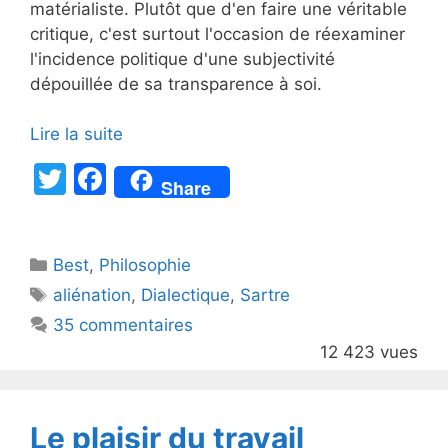
matérialiste. Plutôt que d'en faire une véritable
critique, c'est surtout l'occasion de réexaminer
l'incidence politique d'une subjectivité
dépouillée de sa transparence à soi.
Lire la suite
T
F
Share
w
a
itt
c
Catégories
Best
er
,
Philosophie
e
Étiquettes
aliénation
,
Dialectique
,
Sartre
b
35 commentaires
o
12 423 vues
o
k
Le plaisir du travail