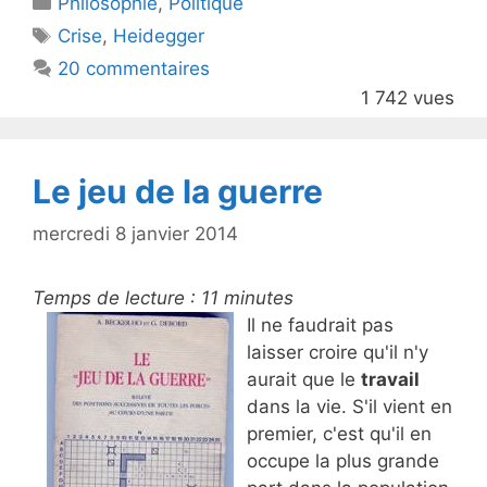
Philosophie
er
e
,
Politique
Étiquettes
Crise
,
Heidegger
b
20 commentaires
o
1 742 vues
o
k
Le jeu de la guerre
mercredi 8 janvier 2014
Temps de lecture :
11
minutes
Il ne faudrait pas
laisser croire qu'il n'y
aurait que le
travail
dans la vie. S'il vient en
premier, c'est qu'il en
occupe la plus grande