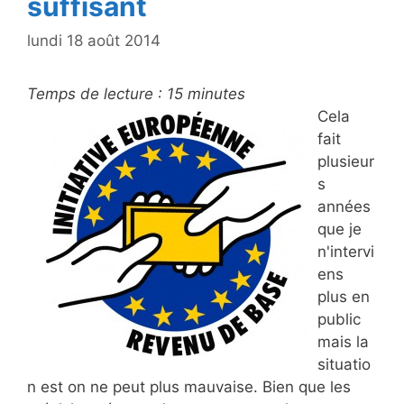
suffisant
lundi 18 août 2014
Temps de lecture :
15
minutes
Cela
fait
plusieur
s
années
que je
n'intervi
ens
plus en
public
mais la
situatio
n est on ne peut plus mauvaise. Bien que les