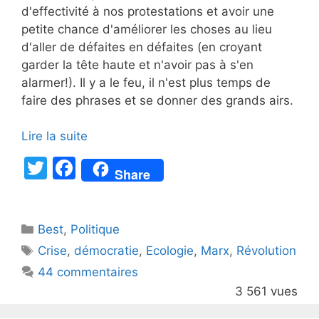
d'effectivité à nos protestations et avoir une
petite chance d'améliorer les choses au lieu
d'aller de défaites en défaites (en croyant
garder la tête haute et n'avoir pas à s'en
alarmer!). Il y a le feu, il n'est plus temps de
faire des phrases et se donner des grands airs.
Lire la suite
T
F
Share
w
a
itt
c
Catégories
Best
er
,
Politique
e
Étiquettes
Crise
,
démocratie
,
Ecologie
,
Marx
,
Révolution
b
44 commentaires
o
3 561 vues
o