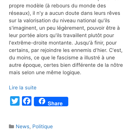
propre modèle (à rebours du monde des
réseaux), il n'y a aucun doute dans leurs rêves
sur la valorisation du niveau national qu'ils
s'imaginent, un peu légèrement, pouvoir être à
leur portée alors qu'ils travaillent plutôt pour
l'extrême-droite montante. Jusqu'à finir, pour
certains, par rejoindre les ennemis d'hier. C'est,
du moins, ce que le fascisme a illustré à une
autre époque, certes bien différente de la nôtre
mais selon une même logique.
Lire la suite
T
F
Share
w
a
itt
c
Catégories
News
er
,
e
Politique