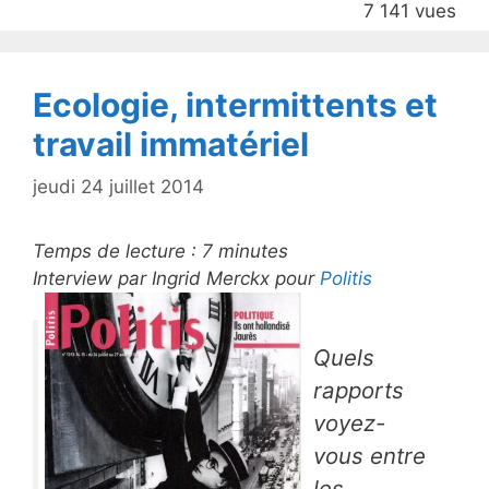
7 141 vues
o
k
Ecologie, intermittents et
travail immatériel
jeudi 24 juillet 2014
Temps de lecture :
7
minutes
Interview par Ingrid Merckx pour
Politis
Quels
rapports
voyez-
vous entre
les