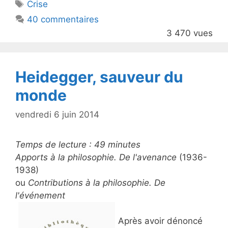
Étiquettes
Crise
b
40 commentaires
o
3 470 vues
o
k
Heidegger, sauveur du
monde
vendredi 6 juin 2014
Temps de lecture :
49
minutes
Apports à la philosophie. De l'avenance
(1936-
1938)
ou
Contributions à la philosophie. De
l'événement
Après avoir dénoncé