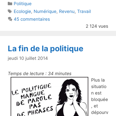
Catégories
Politique
er
e
Étiquettes
Ecologie
,
Numérique
,
Revenu
,
Travail
b
45 commentaires
o
2 124 vues
o
k
La fin de la politique
jeudi 10 juillet 2014
Temps de lecture :
34
minutes
Plus la
situatio
n est
bloquée
, et
dépourv