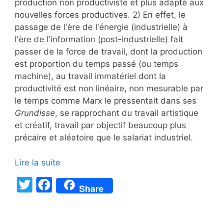
production non productiviste et plus adapté aux
nouvelles forces productives. 2) En effet, le
passage de l'ère de l'énergie (industrielle) à
l'ère de l'information (post-industrielle) fait
passer de la force de travail, dont la production
est proportion du temps passé (ou temps
machine), au travail immatériel dont la
productivité est non linéaire, non mesurable par
le temps comme Marx le pressentait dans ses
Grundisse
, se rapprochant du travail artistique
et créatif, travail par objectif beaucoup plus
précaire et aléatoire que le salariat industriel.
Lire la suite
T
F
Share
w
a
itt
c