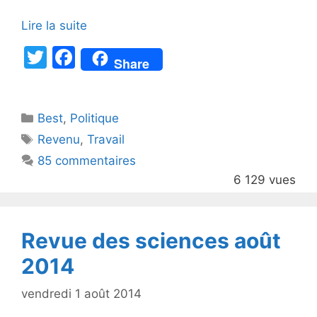
Lire la suite
T
F
Share
w
a
itt
c
Catégories
Best
er
,
Politique
e
Étiquettes
Revenu
,
Travail
b
85 commentaires
o
6 129 vues
o
k
Revue des sciences août
2014
vendredi 1 août 2014