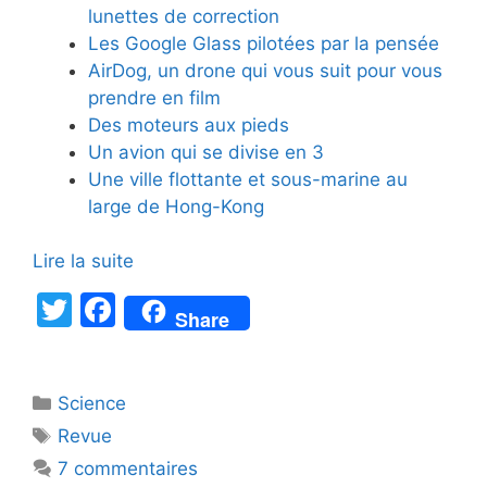
lunettes de correction
Les Google Glass pilotées par la pensée
AirDog, un drone qui vous suit pour vous
prendre en film
Des moteurs aux pieds
Un avion qui se divise en 3
Une ville flottante et sous-marine au
large de Hong-Kong
Lire la suite
T
F
Share
w
a
itt
c
Catégories
Science
er
e
Étiquettes
Revue
b
7 commentaires
o