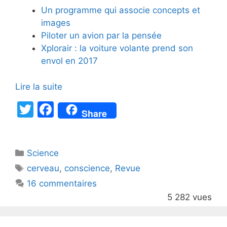
Un programme qui associe concepts et
images
Piloter un avion par la pensée
Xplorair : la voiture volante prend son
envol en 2017
Lire la suite
T
F
Share
w
a
itt
c
Catégories
Science
er
e
Étiquettes
cerveau
,
conscience
,
Revue
b
16 commentaires
o
5 282 vues
o
k