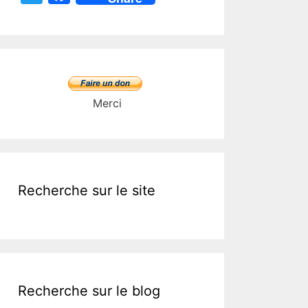
w
a
itt
c
er
e
b
o
Merci
o
k
Recherche sur le site
Recherche sur le blog