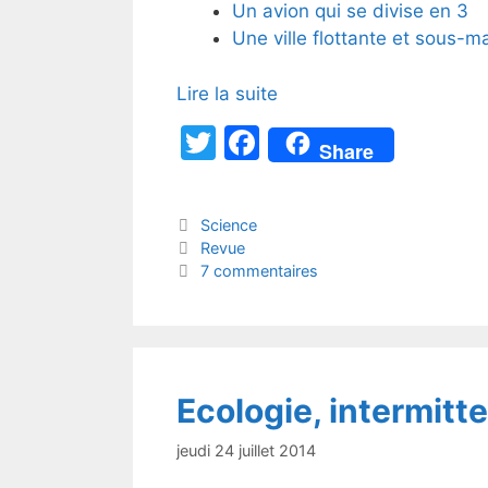
Un avion qui se divise en 3
Une ville flottante et sous-
Lire la suite
T
F
Share
w
a
itt
c
Catégories
Science
er
e
Étiquettes
Revue
b
7 commentaires
o
o
k
Ecologie, intermitte
jeudi 24 juillet 2014