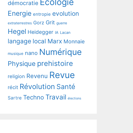
Ecologie
démocratie
Energie
evolution
entropie
Grit
Gorz
extraterrestres
guerre
Hegel
Heidegger
IA
Lacan
langage
local
Marx
Monnaie
Numérique
nano
musique
prehistoire
Physique
Revue
Revenu
religion
Révolution
Santé
récit
Travail
Techno
Sartre
élections