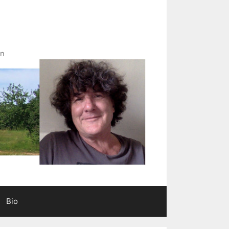
in
Bio