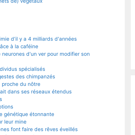
chets de) végétaux
imie d'il y a 4 milliards d'années
âce à la caféine
e neurones d'un ver pour modifier son
dividus spécialisés
gestes des chimpanzés
 proche du nôtre
rait dans ses réseaux étendus
s
otions
e génétique étonnante
r leur mine
es font faire des rêves éveillés