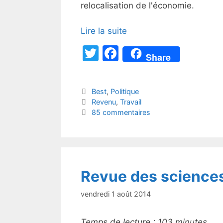
relocalisation de l'économie.
Lire la suite
T
F
Share
w
a
itt
c
Catégories
Best
,
Politique
er
e
Étiquettes
Revenu
,
Travail
b
85 commentaires
o
o
k
Revue des science
vendredi 1 août 2014
Temps de lecture :
103
minutes