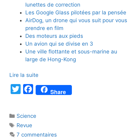
lunettes de correction
Les Google Glass pilotées par la pensée
AirDog, un drone qui vous suit pour vous
prendre en film
Des moteurs aux pieds
Un avion qui se divise en 3
Une ville flottante et sous-marine au
large de Hong-Kong
Lire la suite
T
F
Share
w
a
itt
c
Catégories
Science
er
e
Étiquettes
Revue
b
7 commentaires
o