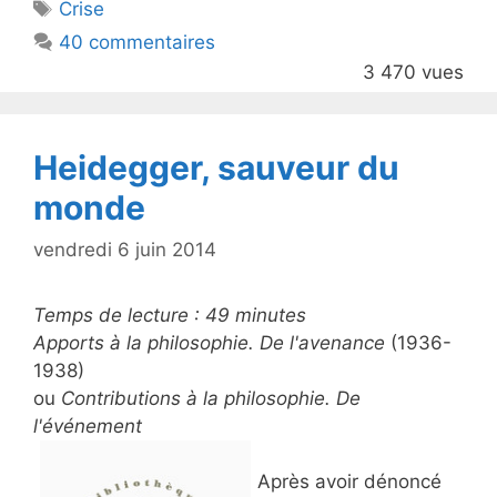
Étiquettes
Crise
b
40 commentaires
o
3 470 vues
o
k
Heidegger, sauveur du
monde
vendredi 6 juin 2014
Temps de lecture :
49
minutes
Apports à la philosophie. De l'avenance
(1936-
1938)
ou
Contributions à la philosophie. De
l'événement
Après avoir dénoncé