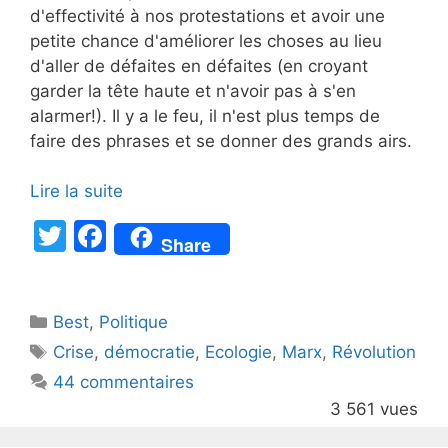
d'effectivité à nos protestations et avoir une
petite chance d'améliorer les choses au lieu
d'aller de défaites en défaites (en croyant
garder la tête haute et n'avoir pas à s'en
alarmer!). Il y a le feu, il n'est plus temps de
faire des phrases et se donner des grands airs.
Lire la suite
T
F
Share
w
a
itt
c
Catégories
Best
er
,
Politique
e
Étiquettes
Crise
,
démocratie
,
Ecologie
,
Marx
,
Révolution
b
44 commentaires
o
3 561 vues
o