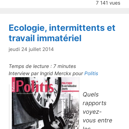
7 141 vues
o
k
Ecologie, intermittents et
travail immatériel
jeudi 24 juillet 2014
Temps de lecture :
7
minutes
Interview par Ingrid Merckx pour
Politis
Quels
rapports
voyez-
vous entre
les