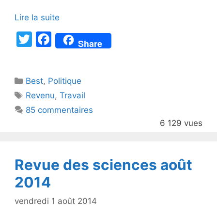
Lire la suite
T
F
Share
w
a
itt
c
Catégories
Best
er
,
Politique
e
Étiquettes
Revenu
,
Travail
b
85 commentaires
o
6 129 vues
o
k
Revue des sciences août
2014
vendredi 1 août 2014