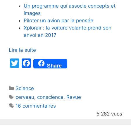
Un programme qui associe concepts et
images
Piloter un avion par la pensée
Xplorair : la voiture volante prend son
envol en 2017
Lire la suite
T
F
Share
w
a
itt
c
Catégories
Science
er
e
Étiquettes
cerveau
,
conscience
,
Revue
b
16 commentaires
o
5 282 vues
o
k