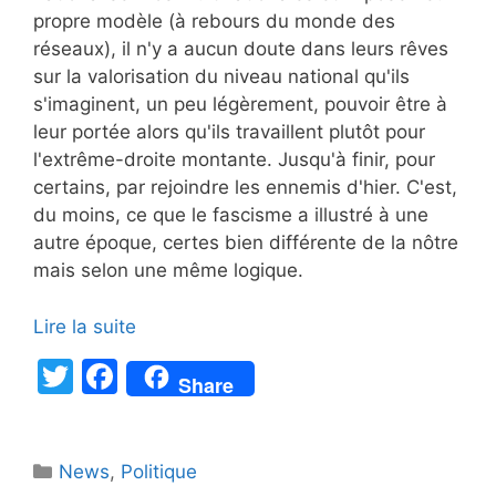
propre modèle (à rebours du monde des
réseaux), il n'y a aucun doute dans leurs rêves
sur la valorisation du niveau national qu'ils
s'imaginent, un peu légèrement, pouvoir être à
leur portée alors qu'ils travaillent plutôt pour
l'extrême-droite montante. Jusqu'à finir, pour
certains, par rejoindre les ennemis d'hier. C'est,
du moins, ce que le fascisme a illustré à une
autre époque, certes bien différente de la nôtre
mais selon une même logique.
Lire la suite
T
F
Share
w
a
itt
c
Catégories
News
er
,
e
Politique