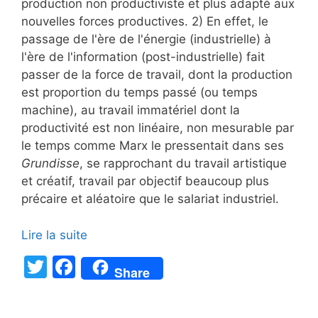
production non productiviste et plus adapté aux
nouvelles forces productives. 2) En effet, le
passage de l'ère de l'énergie (industrielle) à
l'ère de l'information (post-industrielle) fait
passer de la force de travail, dont la production
est proportion du temps passé (ou temps
machine), au travail immatériel dont la
productivité est non linéaire, non mesurable par
le temps comme Marx le pressentait dans ses
Grundisse
, se rapprochant du travail artistique
et créatif, travail par objectif beaucoup plus
précaire et aléatoire que le salariat industriel.
Lire la suite
T
F
Share
w
a
itt
c