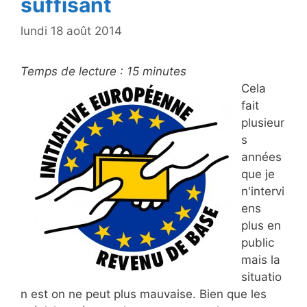
suffisant
lundi 18 août 2014
Temps de lecture :
15
minutes
Cela
fait
plusieur
s
années
que je
n'intervi
ens
plus en
public
mais la
situatio
n est on ne peut plus mauvaise. Bien que les