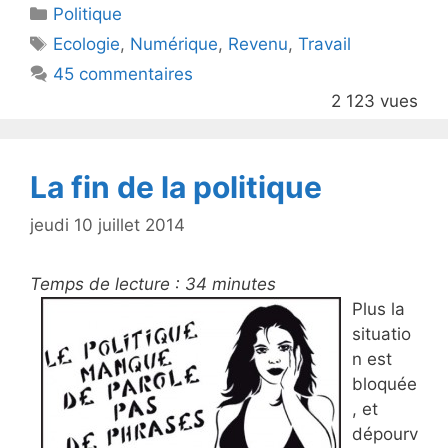
Catégories
Politique
er
e
Étiquettes
Ecologie
,
Numérique
,
Revenu
,
Travail
b
45 commentaires
o
2 123 vues
o
k
La fin de la politique
jeudi 10 juillet 2014
Temps de lecture :
34
minutes
Plus la
situatio
n est
bloquée
, et
dépourv