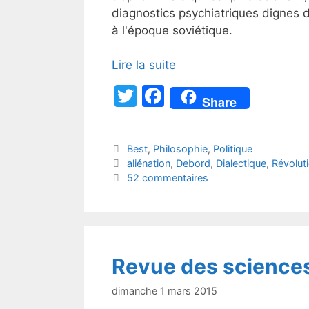
diagnostics psychiatriques dignes d
à l'époque soviétique.
Lire la suite
T
F
Share
w
a
itt
c
Catégories
Best
,
Philosophie
,
Politique
er
e
Étiquettes
aliénation
,
Debord
,
Dialectique
,
Révolut
b
52 commentaires
o
o
k
Revue des science
dimanche 1 mars 2015