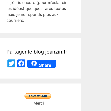
si j’écris encore (pour m’éclaircir
les idées) quelques rares textes
mais je ne réponds plus aux
courriers.
Partager le blog jeanzin.fr
T
F
Share
w
a
itt
c
er
e
b
o
Merci
o