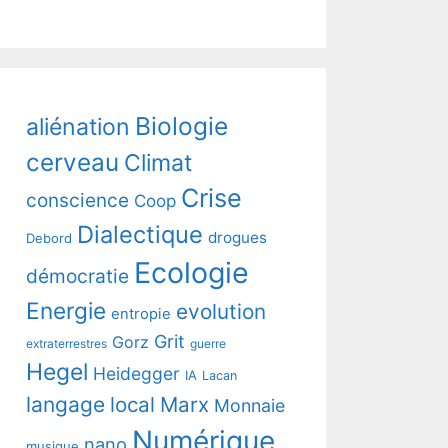
Biologie
aliénation
cerveau
Climat
Crise
conscience
Coop
Dialectique
drogues
Debord
Ecologie
démocratie
Energie
evolution
entropie
Grit
Gorz
extraterrestres
guerre
Hegel
Heidegger
IA
Lacan
langage
local
Marx
Monnaie
Numérique
nano
musique