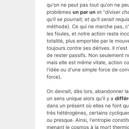
qu'on ne peut pas tout qu'on ne peut 
problèmes
un par un
et "
diviser ch
qu’il se pourrait, et qu’il serait req
méthode). Ce qui ne marche pas, c'e
les foules, et notre action reste in
totalité, plus emportée par le mouv
toujours contre ses dérives. Il n'est
de rester passifs. Non seulement not
mais elle est même vitale, action co
l'idée ou d'une simple force de con
force).
On devrait, dès lors, abandonner la 
un sens unique alors qu'il y a
diffé
dans un présent où elles ne font que
très hétérogènes, certains cycliqu
ou presque. Ainsi, l'entropie constit
menant le cosmos à la mort thermiqu