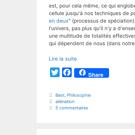
est, pour cela même, ce qui englobe
cellule jusqu'à nos techniques de poi
en deux
" (processus de spéciation).
l'univers, pas plus qu'il n'y a d'en
une multitude de totalités effective
qui dépendent de nous (dans notre 
Lire la suite
T
F
Share
w
a
itt
c
Catégories
Best
,
Philosophie
er
e
Étiquettes
aliénation
b
5 commentaires
o
o