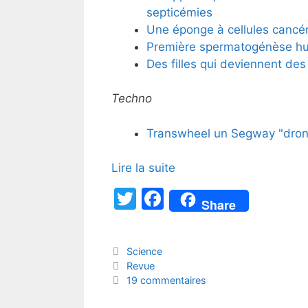
septicémies
Une éponge à cellules cancé
Première spermatogénèse hum
Des filles qui deviennent des
Techno
Transwheel un Segway "drone"
Lire la suite
T
F
Share
w
a
itt
c
Catégories
Science
er
e
Étiquettes
Revue
b
19 commentaires