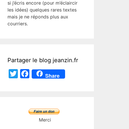
si j’écris encore (pour m’éclaircir
les idées) quelques rares textes
mais je ne réponds plus aux
courriers.
Partager le blog jeanzin.fr
T
F
Share
w
a
itt
c
er
e
b
o
Merci
o