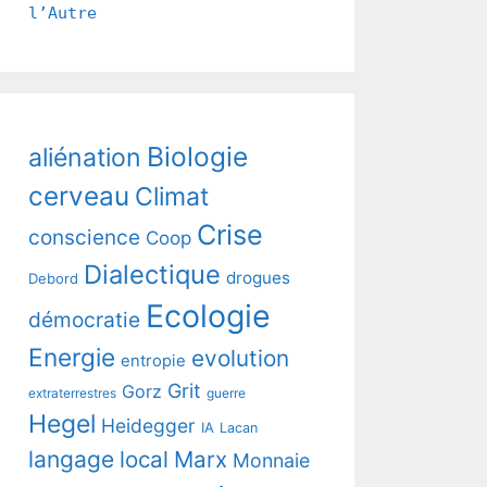
l’Autre
Biologie
aliénation
cerveau
Climat
Crise
conscience
Coop
Dialectique
drogues
Debord
Ecologie
démocratie
Energie
evolution
entropie
Grit
Gorz
extraterrestres
guerre
Hegel
Heidegger
IA
Lacan
langage
local
Marx
Monnaie