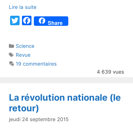
Lire la suite
T
F
Share
w
a
itt
c
Catégories
Science
er
e
Étiquettes
Revue
b
19 commentaires
o
4 639 vues
o
k
La révolution nationale (le
retour)
jeudi 24 septembre 2015