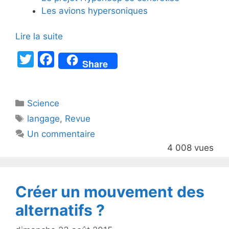
Les avions hypersoniques
Lire la suite
T
F
Share
w
a
itt
c
Catégories
Science
er
e
Étiquettes
langage
,
Revue
b
Un commentaire
o
4 008 vues
o
k
Créer un mouvement des
alternatifs ?