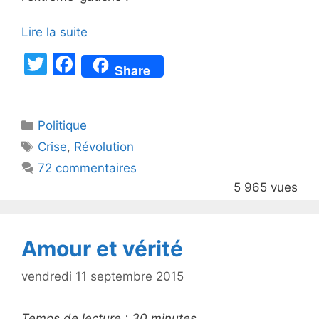
Lire la suite
T
F
Share
w
a
itt
c
Catégories
Politique
er
e
Étiquettes
Crise
,
Révolution
b
72 commentaires
o
5 965 vues
o
k
Amour et vérité
vendredi 11 septembre 2015
Temps de lecture :
30
minutes