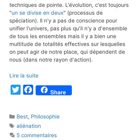
techniques de pointe. L'évolution, c'est toujours
"
un se divise en deux
" (processus de
spéciation). Il n'y a pas de conscience pour
unifier l'univers, pas plus qu'il n'y a d'ensemble
de tous les ensembles mais il y a bien une
multitude de totalités effectives sur lesquelles
on peut agir de notre place, qui dépendent de
nous (dans notre rayon d'action).
Lire la suite
T
F
Share
w
a
itt
c
Catégories
Best
er
,
Philosophie
e
Étiquettes
aliénation
b
5 commentaires
o