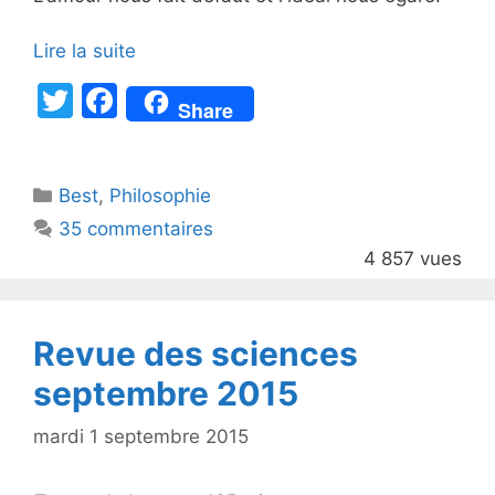
Lire la suite
T
F
Share
w
a
itt
c
Catégories
Best
er
,
Philosophie
e
35 commentaires
b
4 857 vues
o
o
k
Revue des sciences
septembre 2015
mardi 1 septembre 2015