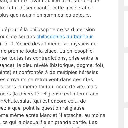
au, aller de l'avant au lieu de rester englué
otre futur désenchanté, cette accélération
plus que nous n'en sommes les acteurs.
dépouillé la philosophie de sa dimension
 souci de soi des
philosophies du bonheur
e) dont l'échec devait mener au mysticisme
 ne prenne toute la place. La philosophie
ter toutes les contradictions, prise entre le
sance), le dieu révélé (historique, dogme, foi),
ainte) et confrontée à de multiples hérésies.
 les croyants se retrouvent dans des rites
s dans la même foi (ou mode de vie) mais
ces (la diversité religieuse est interne aux
on/chute/salut (qui est encore celui de
sez à quel point la question religieuse
erne même après Marx et Nietzsche, au moins
ce qui la disqualifie en grande partie. Les