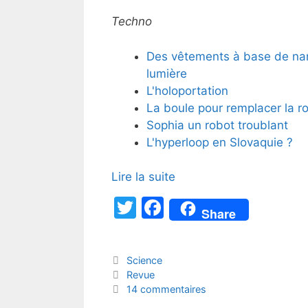
Techno
Des vêtements à base de nano
lumière
L'holoportation
La boule pour remplacer la r
Sophia un robot troublant
L'hyperloop en Slovaquie ?
Lire la suite
T
F
Share
w
a
itt
c
Catégories
Science
er
e
Étiquettes
Revue
b
14 commentaires