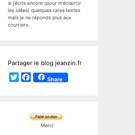
si j’écris encore (pour m’éclaircir
les idées) quelques rares textes
mais je ne réponds plus aux
courriers.
Partager le blog jeanzin.fr
T
F
Share
w
a
itt
c
er
e
b
o
Merci
o