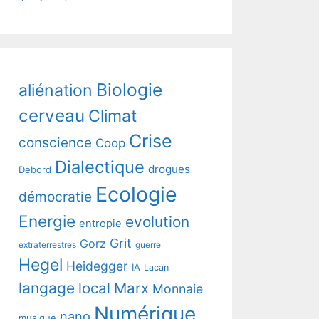
Biologie
aliénation
cerveau
Climat
Crise
conscience
Coop
Dialectique
drogues
Debord
Ecologie
démocratie
Energie
evolution
entropie
Grit
Gorz
extraterrestres
guerre
Hegel
Heidegger
IA
Lacan
langage
local
Marx
Monnaie
Numérique
nano
musique