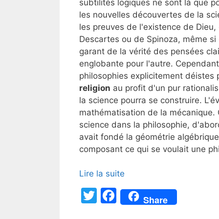
subtilités logiques ne sont là que 
les nouvelles découvertes de la sci
les preuves de l'existence de Dieu,
Descartes ou de Spinoza, même si c
garant de la vérité des pensées clai
englobante pour l'autre. Cependant
philosophies explicitement déistes p
religion
au profit d'un pur rationali
la science pourra se construire. L'év
mathématisation de la mécanique. On
science dans la philosophie, d'ab
avait fondé la géométrie algébriqu
composant ce qui se voulait une phi
Lire la suite
T
F
Share
w
a