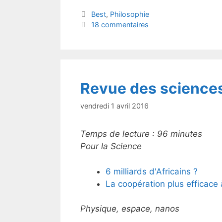
itt
c
Catégories
Best
,
Philosophie
er
e
18 commentaires
b
o
o
k
Revue des sciences
vendredi 1 avril 2016
Temps de lecture :
96
minutes
Pour la Science
6 milliards d'Africains ?
La coopération plus efficace
Physique, espace, nanos