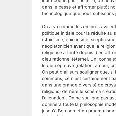
leur époque pour inciter à, de nouve
dans le passé et affronter plutôt n
technologique que nous subissons 
On a vu comme les empires avaient 
politique initiale pour la réduire au
(stoïcisme, épicurisme, scepticism
néoplatonicien avant que la religion
religieuse a tenté depuis d'en affron
dieu rationnel (éternel, Un, connais
le dieu éprouvé (relation, amour, cr
On peut d'ailleurs souligner que, si
communs, ce n'est certainement pa
dans une grande diversité de croyan
religions) derrière le schéma créati
l'aliénation). On ne souligne pas as
dominera toute la philosophie mod
jusqu'à Bergson et au pragmatisme, 