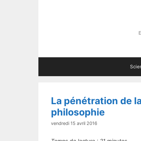
Aller
au
contenu
E
Scie
La pénétration de l
philosophie
vendredi 15 avril 2016