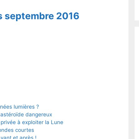
s septembre 2016
nées lumières ?
astéroïde dangereux
rivée à exploiter la Lune
ondes courtes
vant et après !