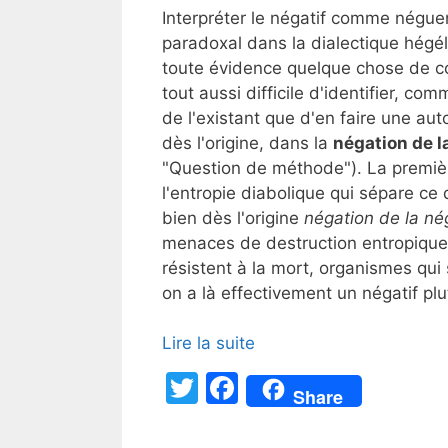
Interpréter le négatif comme néguen
paradoxal dans la dialectique hégéli
toute évidence quelque chose de cont
tout aussi difficile d'identifier, com
de l'existant que d'en faire une au
dès l'origine, dans la
négation de l
"Question de méthode"). La première
l'entropie diabolique qui sépare ce 
bien dès l'origine
négation de la né
menaces de destruction entropique q
résistent à la mort, organismes qui
on a là effectivement un négatif plut
Lire la suite
T
F
Share
w
a