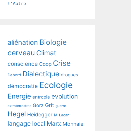
l’Autre
Biologie
aliénation
cerveau
Climat
Crise
conscience
Coop
Dialectique
drogues
Debord
Ecologie
démocratie
Energie
evolution
entropie
Grit
Gorz
extraterrestres
guerre
Hegel
Heidegger
IA
Lacan
langage
local
Marx
Monnaie