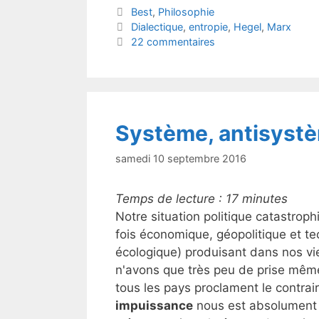
itt
c
Catégories
Best
,
Philosophie
er
e
Étiquettes
Dialectique
,
entropie
,
Hegel
,
Marx
b
22 commentaires
o
o
k
Système, antisystè
samedi 10 septembre 2016
Temps de lecture :
17
minutes
Notre situation politique catastroph
fois économique, géopolitique et te
écologique) produisant dans nos v
n'avons que très peu de prise même
tous les pays proclament le contr
impuissance
nous est absolument i