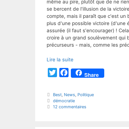
même au pire, plutôt que de ne rien
se bercent de l'illusion de la victoi
compte, mais il paraît que c'est un
plus d'une possible victoire (d'une
assurée (il faut s'encourager) ! Cel
croire à un grand soulèvement qui bal
précurseurs - mais, comme les prédi
Lire la suite
T
F
Share
w
a
itt
c
Catégories
Best
,
News
,
Politique
er
e
Étiquettes
démocratie
b
12 commentaires
o
o