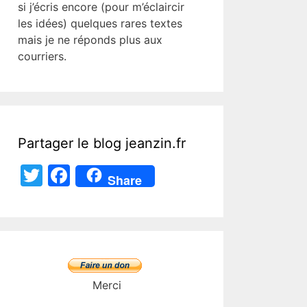
si j’écris encore (pour m’éclaircir
les idées) quelques rares textes
mais je ne réponds plus aux
courriers.
Partager le blog jeanzin.fr
T
F
Share
w
a
itt
c
er
e
b
o
Merci
o