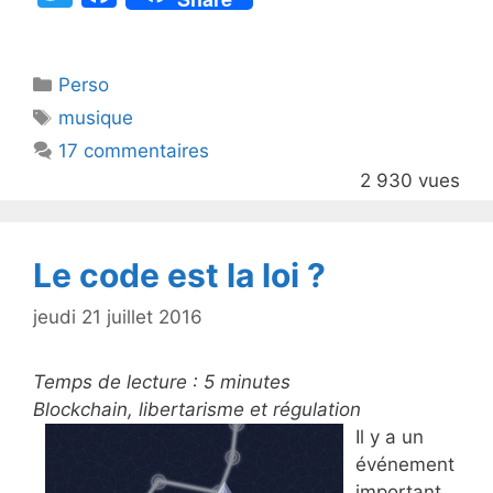
w
a
itt
c
Catégories
Perso
er
e
Étiquettes
musique
b
17 commentaires
o
2 930 vues
o
k
Le code est la loi ?
jeudi 21 juillet 2016
Temps de lecture :
5
minutes
Blockchain, libertarisme et régulation
Il y a un
événement
important