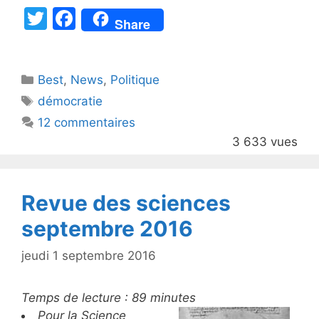
T
F
Share
w
a
itt
c
Catégories
Best
er
,
News
e
,
Politique
Étiquettes
démocratie
b
12 commentaires
o
3 633 vues
o
k
Revue des sciences
septembre 2016
jeudi 1 septembre 2016
Temps de lecture :
89
minutes
Pour la Science