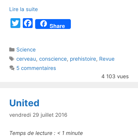
Lire la suite
T
F
Share
w
a
itt
c
Catégories
Science
er
e
Étiquettes
cerveau
,
conscience
,
prehistoire
,
Revue
b
5 commentaires
o
4 103 vues
o
k
United
vendredi 29 juillet 2016
Temps de lecture :
< 1
minute