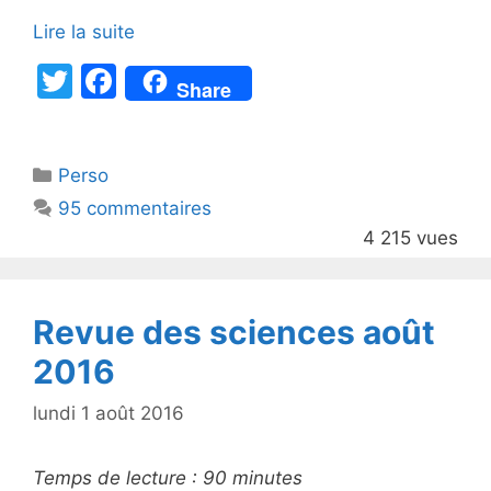
Lire la suite
T
F
Share
w
a
itt
c
Catégories
Perso
er
e
95 commentaires
b
4 215 vues
o
o
k
Revue des sciences août
2016
lundi 1 août 2016
Temps de lecture :
90
minutes