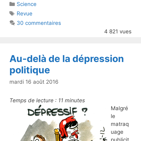
Catégories
Science
er
e
Étiquettes
Revue
b
30 commentaires
o
4 821 vues
o
k
Au-delà de la dépression
politique
mardi 16 août 2016
Temps de lecture :
11
minutes
Malgré
le
matraq
uage
publicit