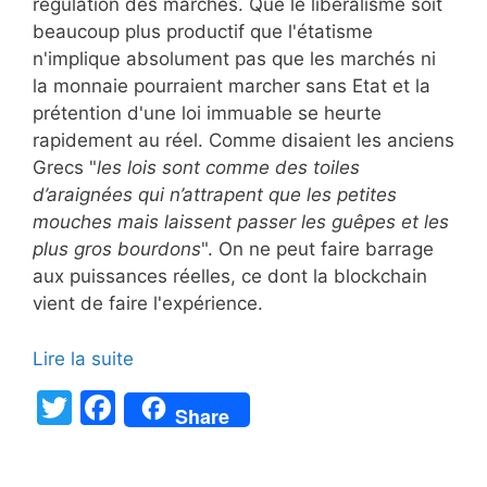
régulation des marchés. Que le libéralisme soit
beaucoup plus productif que l'étatisme
n'implique absolument pas que les marchés ni
la monnaie pourraient marcher sans Etat et la
prétention d'une loi immuable se heurte
rapidement au réel. Comme disaient les anciens
Grecs "
les lois sont comme des toiles
d’araignées qui n’attrapent que les petites
mouches mais laissent passer les guêpes et les
plus gros bourdons
". On ne peut faire barrage
aux puissances réelles, ce dont la blockchain
vient de faire l'expérience.
Lire la suite
T
F
Share
w
a
itt
c