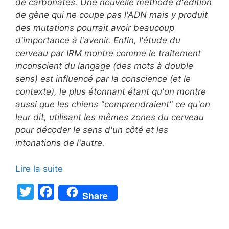
de carbonates. Une nouvelle méthode d'édition
de gène qui ne coupe pas l'ADN mais y produit
des mutations pourrait avoir beaucoup
d'importance à l'avenir. Enfin, l'étude du
cerveau par IRM montre comme le traitement
inconscient du langage (des mots à double
sens) est influencé par la conscience (et le
contexte), le plus étonnant étant qu'on montre
aussi que les chiens "comprendraient" ce qu'on
leur dit, utilisant les mêmes zones du cerveau
pour décoder le sens d'un côté et les
intonations de l'autre.
Lire la suite
T
F
Share
w
a
itt
c