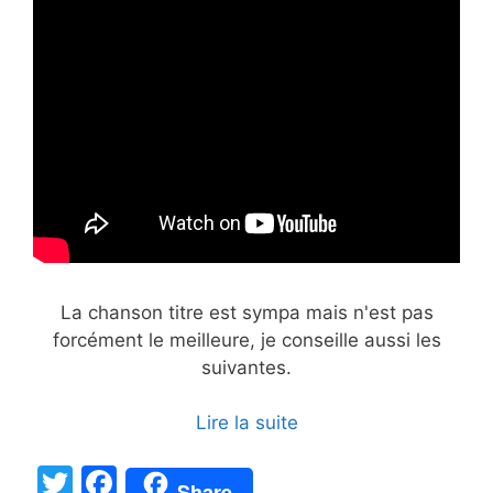
La chanson titre est sympa mais n'est pas
forcément le meilleure, je conseille aussi les
suivantes.
Lire la suite
T
F
Share