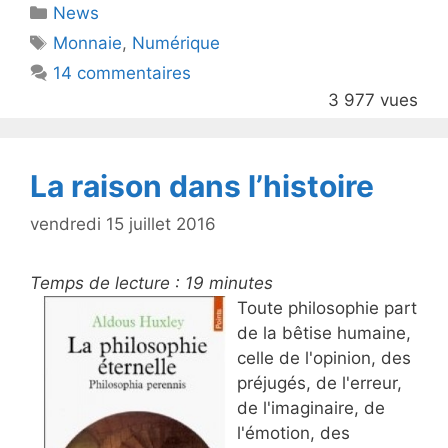
Catégories
News
er
e
Étiquettes
Monnaie
,
Numérique
b
14 commentaires
o
3 977 vues
o
k
La raison dans l’histoire
vendredi 15 juillet 2016
Temps de lecture :
19
minutes
Toute philosophie part
de la bêtise humaine,
celle de l'opinion, des
préjugés, de l'erreur,
de l'imaginaire, de
l'émotion, des