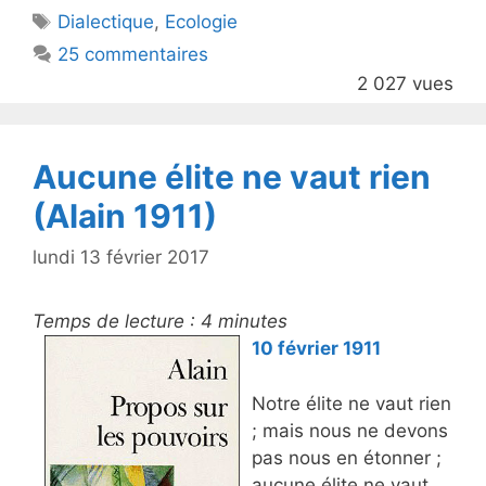
Étiquettes
Dialectique
,
Ecologie
b
25 commentaires
o
2 027 vues
o
k
Aucune élite ne vaut rien
(Alain 1911)
lundi 13 février 2017
Temps de lecture :
4
minutes
10 février 1911
Notre élite ne vaut rien
; mais nous ne devons
pas nous en étonner ;
aucune élite ne vaut