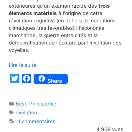
extérieures qu'un examen rapide des
trois
éléments matériels
à l'origine de cette
révolution cognitive (en dehors de conditions
climatiques très favorables) : l'économie
marchande, la guerre entre cités et la
démocratisation de l'écriture par l'invention des
voyelles.
Lire la suite
T
F
Share
w
a
itt
c
Catégories
Best
er
,
Philosophie
e
Étiquettes
evolution
b
11 commentaires
o
4 968 vues