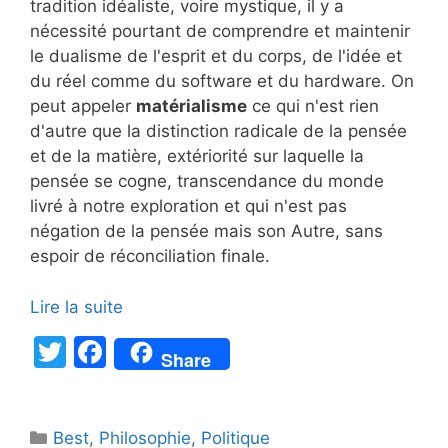
tradition idéaliste, voire mystique, il y a
nécessité pourtant de comprendre et maintenir
le dualisme de l'esprit et du corps, de l'idée et
du réel comme du software et du hardware. On
peut appeler
matérialisme
ce qui n'est rien
d'autre que la distinction radicale de la pensée
et de la matière, extériorité sur laquelle la
pensée se cogne, transcendance du monde
livré à notre exploration et qui n'est pas
négation de la pensée mais son Autre, sans
espoir de réconciliation finale.
Lire la suite
T
F
Share
w
a
itt
c
Catégories
Best
er
,
Philosophie
e
,
Politique