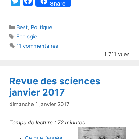
T
F
Share
w
a
itt
c
Catégories
Best
er
,
Politique
e
Étiquettes
Ecologie
b
11 commentaires
o
1 711 vues
o
k
Revue des sciences
janvier 2017
dimanche 1 janvier 2017
Temps de lecture :
72
minutes
Ce que l'année