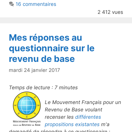
16 commentaires
o
2 412 vues
o
k
Mes réponses au
questionnaire sur le
revenu de base
mardi 24 janvier 2017
Temps de lecture :
7
minutes
Le Mouvement Français pour un
Revenu de Base voulant
recenser les
différentes
propositions existantes
m'a
demandé de répondre à ce questionnaire :