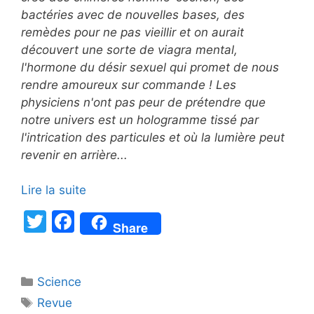
bactéries avec de nouvelles bases, des
remèdes pour ne pas vieillir et on aurait
découvert une sorte de viagra mental,
l'hormone du désir sexuel qui promet de nous
rendre amoureux sur commande ! Les
physiciens n'ont pas peur de prétendre que
notre univers est un hologramme tissé par
l'intrication des particules et où la lumière peut
revenir en arrière...
Lire la suite
T
F
Share
w
a
itt
c
Catégories
Science
er
e
Étiquettes
Revue
b