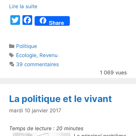
Lire la suite
T
F
Share
w
a
itt
c
Catégories
Politique
er
e
Étiquettes
Ecologie
,
Revenu
b
39 commentaires
o
1 069 vues
o
k
La politique et le vivant
mardi 10 janvier 2017
Temps de lecture :
20
minutes
Le principal problème