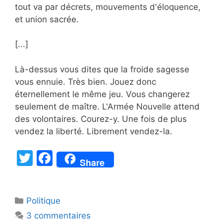
tout va par décrets, mouvements d'éloquence,
et union sacrée.
[...]
Là-dessus vous dites que la froide sagesse
vous ennuie. Très bien. Jouez donc
éternellement le même jeu. Vous changerez
seulement de maître. L'Armée Nouvelle attend
des volontaires. Courez-y. Une fois de plus
vendez la liberté. Librement vendez-la.
T
F
Share
w
a
itt
c
Catégories
Politique
er
e
3 commentaires
b