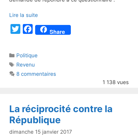
Lire la suite
T
F
Share
w
a
itt
c
Catégories
Politique
er
e
Étiquettes
Revenu
b
8 commentaires
o
1 138 vues
o
k
La réciprocité contre la
République
dimanche 15 janvier 2017