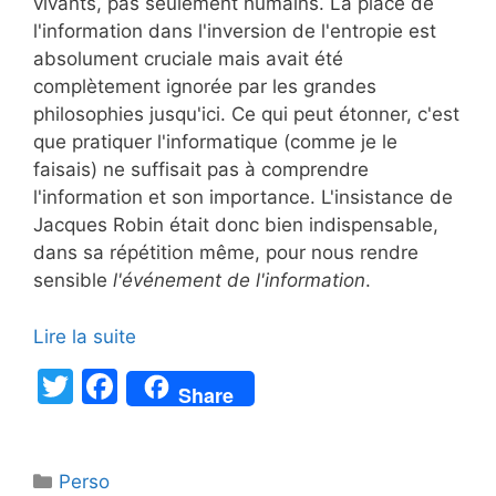
vivants, pas seulement humains. La place de
l'information dans l'inversion de l'entropie est
absolument cruciale mais avait été
complètement ignorée par les grandes
philosophies jusqu'ici. Ce qui peut étonner, c'est
que pratiquer l'informatique (comme je le
faisais) ne suffisait pas à comprendre
l'information et son importance. L'insistance de
Jacques Robin était donc bien indispensable,
dans sa répétition même, pour nous rendre
sensible
l'événement de l'information
.
Lire la suite
T
F
Share
w
a
itt
c
Catégories
Perso
er
e