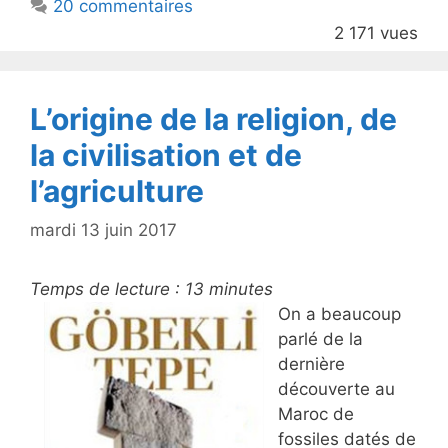
20 commentaires
o
2 171 vues
o
k
L’origine de la religion, de
la civilisation et de
l’agriculture
mardi 13 juin 2017
Temps de lecture :
13
minutes
On a beaucoup
parlé de la
dernière
découverte au
Maroc de
fossiles datés de