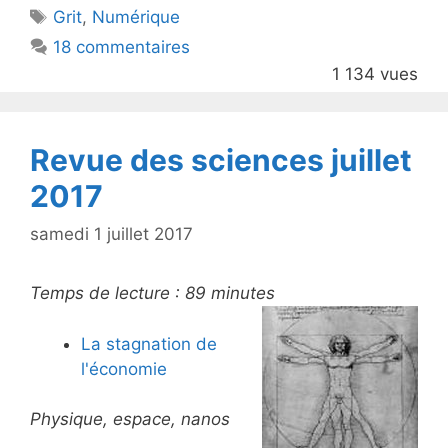
Étiquettes
Grit
,
Numérique
b
18 commentaires
o
1 134 vues
o
k
Revue des sciences juillet
2017
samedi 1 juillet 2017
Temps de lecture :
89
minutes
La stagnation de
l'économie
Physique, espace, nanos