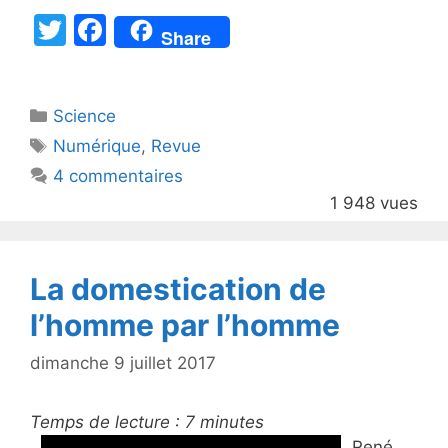
T
F
Share
w
a
itt
c
Catégories
Science
er
e
Étiquettes
Numérique
,
Revue
b
4 commentaires
o
1 948 vues
o
k
La domestication de
l’homme par l’homme
dimanche 9 juillet 2017
Temps de lecture :
7
minutes
René