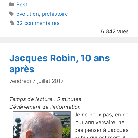
Catégories
Best
er
e
Étiquettes
evolution
,
prehistoire
b
32 commentaires
o
6 842 vues
o
k
Jacques Robin, 10 ans
après
vendredi 7 juillet 2017
Temps de lecture :
5
minutes
L'événement de l'information
Je ne peux pas, en ce
jour anniversaire, ne
pas penser à Jacques
Robin qui est mort, il