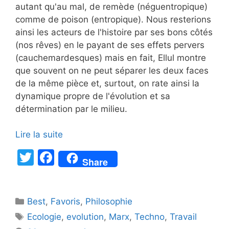
autant qu'au mal, de remède (néguentropique)
comme de poison (entropique). Nous resterions
ainsi les acteurs de l'histoire par ses bons côtés
(nos rêves) en le payant de ses effets pervers
(cauchemardesques) mais en fait, Ellul montre
que souvent on ne peut séparer les deux faces
de la même pièce et, surtout, on rate ainsi la
dynamique propre de l'évolution et sa
détermination par le milieu.
Lire la suite
T
F
Share
w
a
itt
c
Catégories
Best
er
,
Favoris
e
,
Philosophie
Étiquettes
Ecologie
,
evolution
,
Marx
,
Techno
,
Travail
b