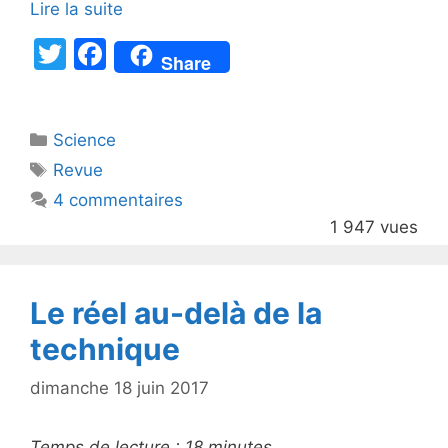
Lire la suite
T
F
Share
w
a
itt
c
Catégories
Science
er
e
Étiquettes
Revue
b
4 commentaires
o
1 947 vues
o
k
Le réel au-delà de la
technique
dimanche 18 juin 2017
Temps de lecture :
18
minutes