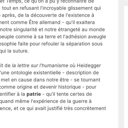
 et Temps
, ce qu'on a pu y reconnaître de
 tout en refusant l'incroyable glissement qui
re après, de la découverte de l'existence à
ment comme Être allemand - qu'il exaltera
notre singularité et notre étrangeté au monde
peuple comme à sa terre et l'adhésion aveugle
osophie faite pour refouler la séparation sous
qui la suture.
ait de
la lettre sur l'humanisme
où Heidegger
ne ontologie existentielle - description de
met en cause dans notre être - se tournant
- comme origine et devenir historique - pour
entifier à la
patrie
- qu'il tente certes de
 quand même l'expérience de la guerre à
tence, et ce qui avait justifié très concrètement