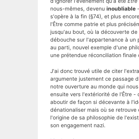
d'ignorer l'événement qu'a été
Être
nous-mêmes, devenu
inoubliable
-
s'opère à la fin (§74), et plus enco
l'Être comme patrie et plus précisé
jusqu'au bout, où la découverte de 
débouche sur l'appartenance à un 
au parti, nouvel exemple d'une phil
une prétendue réconciliation finale 
J'ai donc trouvé utile de citer l'extr
argumente justement ce passage d'u
notre ouverture au monde qui nous 
ensuite vers l'extériorité de l'Être 
aboutir de façon si décevante à l'id
dénationaliser mais où se retrouve
l'origine de sa philosophie de l'exis
son engagement nazi.