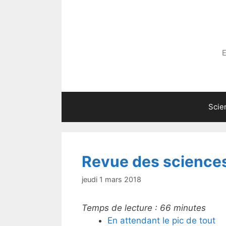
Aller
au
contenu
E
Scie
Revue des science
jeudi 1 mars 2018
Temps de lecture :
66
minutes
En attendant le pic de tout