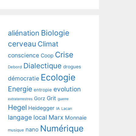
Biologie
aliénation
cerveau
Climat
Crise
conscience
Coop
Dialectique
drogues
Debord
Ecologie
démocratie
Energie
evolution
entropie
Grit
Gorz
extraterrestres
guerre
Hegel
Heidegger
IA
Lacan
langage
local
Marx
Monnaie
Numérique
nano
musique