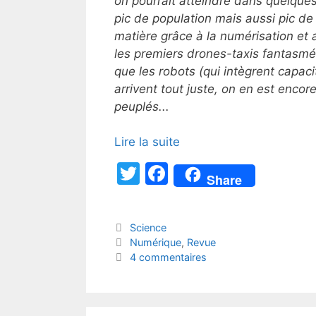
on pourrait atteindre dans quelques
pic de population mais aussi pic d
matière grâce à la numérisation et
les premiers drones-taxis fantasmé
que les robots (qui intègrent capac
arrivent tout juste, on en est enco
peuplés...
Lire la suite
T
F
Share
w
a
itt
c
Catégories
Science
er
e
Étiquettes
Numérique
,
Revue
b
4 commentaires
o
o