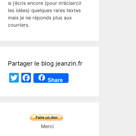
si j’écris encore (pour m’éclaircir
les idées) quelques rares textes
mais je ne réponds plus aux
courriers.
Partager le blog jeanzin.fr
T
F
Share
w
a
itt
c
er
e
b
o
Merci
o