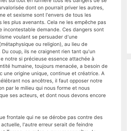
met surtout en lumière tous les dangers de se
alorisée dont on pourrait priver les autres,
me et sexisme sont l'envers de tous les
rs les plus avenants. Cela ne les empêche pas
une incontestable demande. Ces dangers sont
lisme voulant se persuader d'une
métaphysique ou religion), au lieu de
 Du coup, ils ne craignent rien tant qu'un
de notre si précieuse essence attachée à
dentité humaine, toujours menacée, a besoin de
c une origine unique, continue et créatrice. A
célébrant nos ancêtres, il faut opposer notre
on par le milieu qui nous forme et nous
us que ses acteurs, et dont nous devons encore
ue frontale qui ne se dérobe pas contre des
ctuelle, l'autre erreur serait de feindre