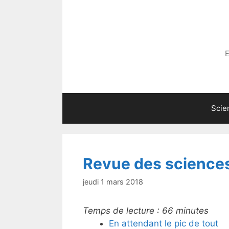
Aller
au
contenu
E
Scie
Revue des science
jeudi 1 mars 2018
Temps de lecture :
66
minutes
En attendant le pic de tout