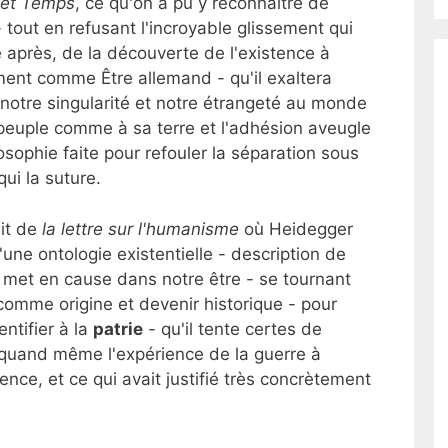
 et Temps
, ce qu'on a pu y reconnaître de
 tout en refusant l'incroyable glissement qui
re après, de la découverte de l'existence à
ment comme Être allemand - qu'il exaltera
notre singularité et notre étrangeté au monde
peuple comme à sa terre et l'adhésion aveugle
osophie faite pour refouler la séparation sous
qui la suture.
ait de
la lettre sur l'humanisme
où Heidegger
ne ontologie existentielle - description de
met en cause dans notre être - se tournant
- comme origine et devenir historique - pour
entifier à la
patrie
- qu'il tente certes de
 quand même l'expérience de la guerre à
tence, et ce qui avait justifié très concrètement