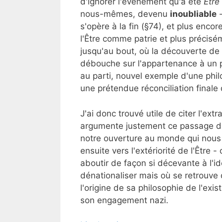
d'ignorer l'événement qu'a été
Être
nous-mêmes, devenu
inoubliable
-
s'opère à la fin (§74), et plus enco
l'Être comme patrie et plus précisé
jusqu'au bout, où la découverte de 
débouche sur l'appartenance à un 
au parti, nouvel exemple d'une phil
une prétendue réconciliation finale 
J'ai donc trouvé utile de citer l'extr
argumente justement ce passage d'u
notre ouverture au monde qui nous 
ensuite vers l'extériorité de l'Être 
aboutir de façon si décevante à l'id
dénationaliser mais où se retrouve
l'origine de sa philosophie de l'exis
son engagement nazi.