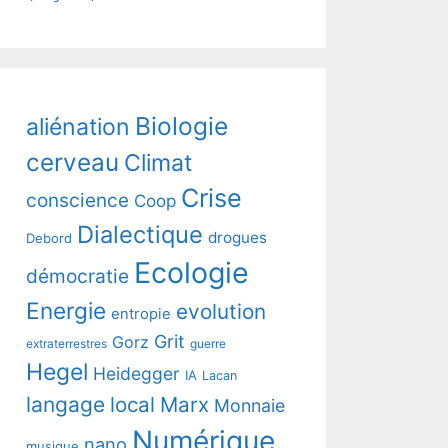
Biologie
aliénation
cerveau
Climat
Crise
conscience
Coop
Dialectique
drogues
Debord
Ecologie
démocratie
Energie
evolution
entropie
Grit
Gorz
extraterrestres
guerre
Hegel
Heidegger
IA
Lacan
langage
local
Marx
Monnaie
Numérique
nano
musique