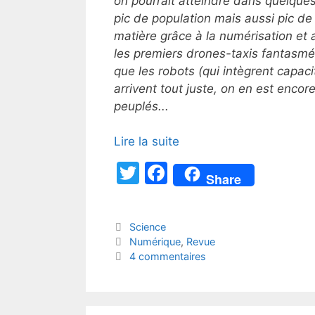
on pourrait atteindre dans quelques
pic de population mais aussi pic d
matière grâce à la numérisation et
les premiers drones-taxis fantasmé
que les robots (qui intègrent capac
arrivent tout juste, on en est enco
peuplés...
Lire la suite
T
F
Share
w
a
itt
c
Catégories
Science
er
e
Étiquettes
Numérique
,
Revue
b
4 commentaires
o
o