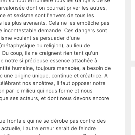
met surtout en lumière tous les dangers de se
alorisée dont on pourrait priver les autres,
me et sexisme sont l'envers de tous les
rs les plus avenants. Cela ne les empêche pas
une incontestable demande. Ces dangers sont
lisme voulant se persuader d'une
métaphysique ou religion), au lieu de
 Du coup, ils ne craignent rien tant qu'un
de notre si précieuse essence attachée à
dentité humaine, toujours menacée, a besoin de
c une origine unique, continue et créatrice. A
célébrant nos ancêtres, il faut opposer notre
on par le milieu qui nous forme et nous
us que ses acteurs, et dont nous devons encore
ue frontale qui ne se dérobe pas contre des
ctuelle, l'autre erreur serait de feindre