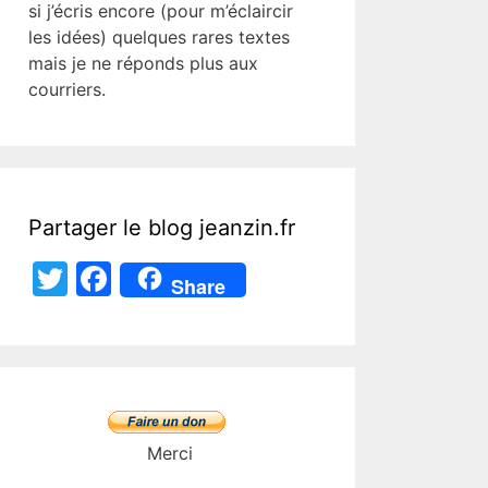
si j’écris encore (pour m’éclaircir
les idées) quelques rares textes
mais je ne réponds plus aux
courriers.
Partager le blog jeanzin.fr
T
F
Share
w
a
itt
c
er
e
b
o
Merci
o