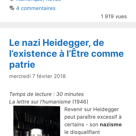
b
4 commentaires
o
1 919 vues
o
k
Le nazi Heidegger, de
l’existence à l’Être comme
patrie
mercredi 7 février 2018
Temps de lecture :
30
minutes
La lettre sur l'humanisme
(1946)
Revenir sur Heidegger
peut paraître excessif à
certains - son
nazisme
le disqualifiant