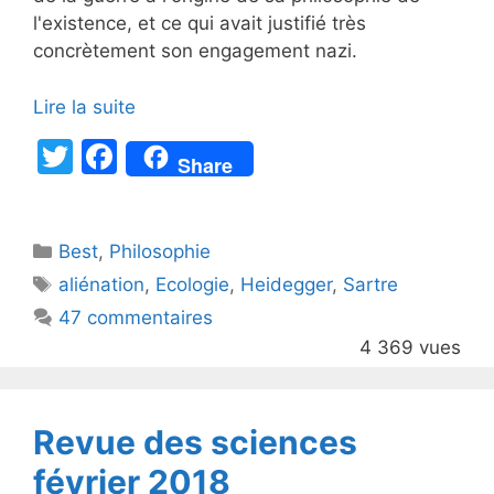
l'existence, et ce qui avait justifié très
concrètement son engagement nazi.
Lire la suite
T
F
Share
w
a
itt
c
Catégories
Best
er
,
Philosophie
e
Étiquettes
aliénation
,
Ecologie
,
Heidegger
,
Sartre
b
47 commentaires
o
4 369 vues
o
k
Revue des sciences
février 2018