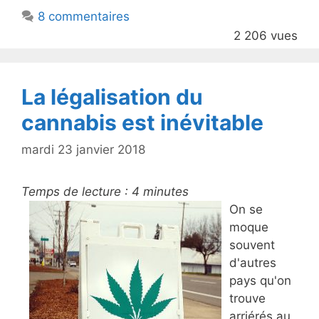
b
8 commentaires
o
2 206 vues
o
k
La légalisation du
cannabis est inévitable
mardi 23 janvier 2018
Temps de lecture :
4
minutes
On se
moque
souvent
d'autres
pays qu'on
trouve
arriérés au