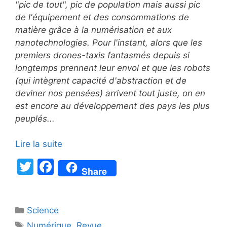
"pic de tout", pic de population mais aussi pic
de l'équipement et des consommations de
matière grâce à la numérisation et aux
nanotechnologies.
Pour l'instant, alors que les
premiers drones-taxis fantasmés depuis si
longtemps prennent leur envol et que les robots
(qui intègrent capacité d'abstraction et de
deviner nos pensées) arrivent tout juste, on en
est encore au développement des pays les plus
peuplés...
Lire la suite
T
F
Share
w
a
itt
c
Catégories
Science
er
e
Étiquettes
Numérique
,
Revue