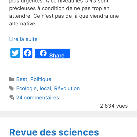
plus urgentes. A ce niveau les ONG sont
précieuses à condition de ne pas trop en
attendre. Ce n'est pas de là que viendra une
alternative.
Lire la suite
T
F
Share
w
a
itt
c
Catégories
Best
er
,
Politique
e
Étiquettes
Ecologie
,
local
,
Révolution
b
24 commentaires
o
2 634 vues
o
k
Revue des sciences