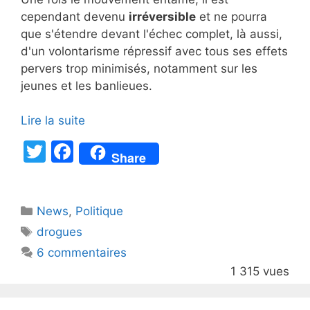
cependant devenu
irréversible
et ne pourra
que s'étendre devant l'échec complet, là aussi,
d'un volontarisme répressif avec tous ses effets
pervers trop minimisés, notamment sur les
jeunes et les banlieues.
Lire la suite
T
F
Share
w
a
itt
c
Catégories
News
er
,
e
Politique
Étiquettes
drogues
b
6 commentaires
o
1 315 vues
o
k