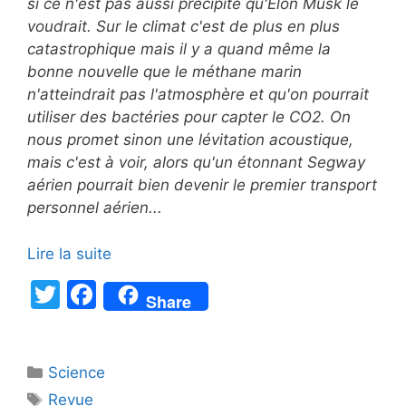
si ce n'est pas aussi précipité qu'Elon Musk le
voudrait. Sur le climat c'est de plus en plus
catastrophique mais il y a quand même la
bonne nouvelle que le méthane marin
n'atteindrait pas l'atmosphère et qu'on pourrait
utiliser des bactéries pour capter le CO2. On
nous promet sinon une lévitation acoustique,
mais c'est à voir, alors qu'un étonnant Segway
aérien pourrait bien devenir le premier transport
personnel aérien...
Lire la suite
T
F
Share
w
a
itt
c
Catégories
Science
er
e
Étiquettes
Revue