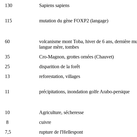
130
Sapiens sapiens
115
mutation du gène FOXP2 (langage)
60
volcanisme mont Toba, hiver de 6 ans, dernière mu
langue mère, tombes
35
Cro-Magnon, grottes ornées (Chauvet)
25
disparition de la forêt
13
reforestation, villages
11
précipitations, inondation golfe Arabo-persique
10
Agriculture, sécheresse
8
cuivre
7,5
rupture de l'Hellespont