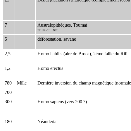
7
Australopithèques, Toumaï
faille du Rift
5
déforestation, savane
2,5
Homo habilis (aire de Broca), 2ème faille du Rift
1,2
Homo erectus
780
Mille
Dernière inversion du champ magnétique (normalem
700
300
Homo sapiens (vers 200 ?)
180
Néandertal