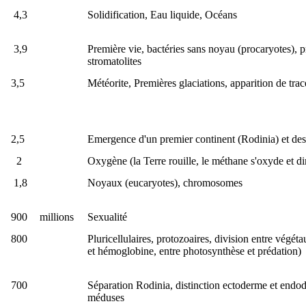
4,3
Solidification, Eau liquide, Océans
3,9
Première vie, bactéries sans noyau (procaryotes), 
stromatolites
3,5
Météorite, Premières glaciations, apparition de tra
2,5
Emergence d'un premier continent (Rodinia) et des
2
Oxygène (la Terre rouille, le méthane s'oxyde et d
1,8
Noyaux (eucaryotes), chromosomes
900
millions
Sexualité
800
Pluricellulaires, protozoaires, division entre végét
et hémoglobine, entre photosynthèse et prédation)
700
Séparation Rodinia, distinction ectoderme et endod
méduses