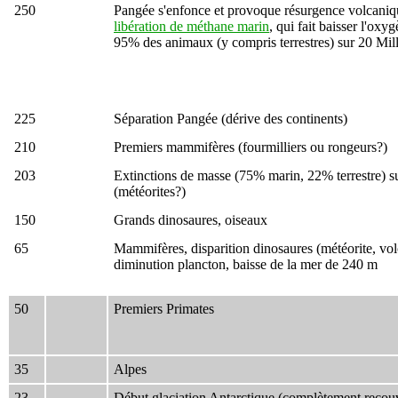
250
Pangée s'enfonce et provoque résurgence volcaniqu
libération de méthane marin
, qui fait baisser l'ox
95% des animaux (y compris terrestres) sur 20 Mil
225
Séparation Pangée (dérive des continents)
210
Premiers mammifères (fourmilliers ou rongeurs?)
203
Extinctions de masse (75% marin, 22% terrestre) s
(météorites?)
150
Grands dinosaures, oiseaux
65
Mammifères, disparition dinosaures (météorite, vol
diminution plancton, baisse de la mer de 240 m
50
Premiers Primates
35
Alpes
23
Début glaciation Antarctique (complètement recouve