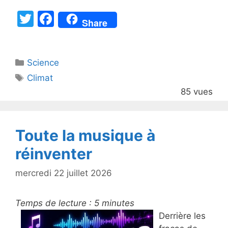
T
F
Share
w
a
itt
c
Catégories
Science
er
e
Étiquettes
Climat
b
85 vues
o
o
k
Toute la musique à
réinventer
mercredi 22 juillet 2026
Temps de lecture :
5
minutes
Derrière les