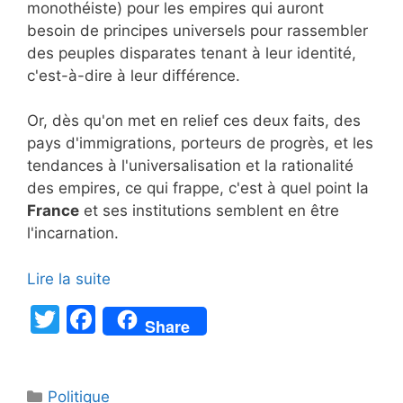
monothéiste) pour les empires qui auront
besoin de principes universels pour rassembler
des peuples disparates tenant à leur identité,
c'est-à-dire à leur différence.
Or, dès qu'on met en relief ces deux faits, des
pays d'immigrations, porteurs de progrès, et les
tendances à l'universalisation et la rationalité
des empires, ce qui frappe, c'est à quel point la
France
et ses institutions semblent en être
l'incarnation.
Lire la suite
T
F
Share
w
a
itt
c
Catégories
Politique