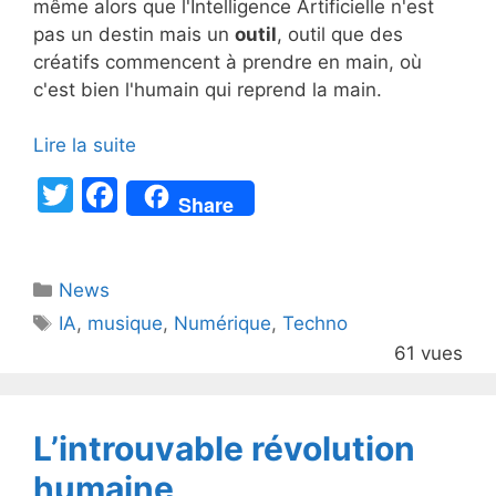
même alors que l'Intelligence Artificielle n'est
pas un destin mais un
outil
, outil que des
créatifs commencent à prendre en main, où
c'est bien l'humain qui reprend la main.
Lire la suite
T
F
Share
w
a
itt
c
Catégories
News
er
e
Étiquettes
IA
,
musique
,
Numérique
,
Techno
b
61 vues
o
o
k
L’introuvable révolution
humaine