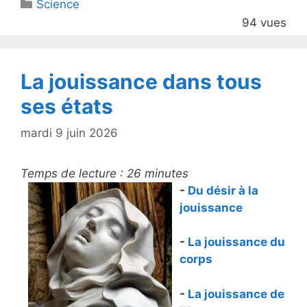
Catégories
Science
er
e
94 vues
b
o
o
La jouissance dans tous
k
ses états
mardi 9 juin 2026
Temps de lecture :
26
minutes
-
Du désir à la
jouissance
-
La jouissance du
corps
-
La jouissance de