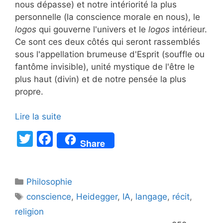
nous dépasse) et notre intériorité la plus
personnelle (la conscience morale en nous), le
logos
qui gouverne l'univers et le
logos
intérieur.
Ce sont ces deux côtés qui seront rassemblés
sous l'appellation brumeuse d'Esprit (souffle ou
fantôme invisible), unité mystique de l'être le
plus haut (divin) et de notre pensée la plus
propre.
Lire la suite
T
F
Share
w
a
itt
c
Catégories
Philosophie
er
e
Étiquettes
conscience
,
Heidegger
,
IA
,
langage
,
récit
,
b
religion
o