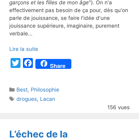
garçons et les filles de mon âge
"). On n'a
effectivement pas besoin de ça pour, dès qu'on
parle de jouissance, se faire l'idée d'une
jouissance supérieure, imaginaire, purement
verbale...
Lire la suite
T
F
Share
w
a
itt
c
Catégories
Best
er
,
Philosophie
e
Étiquettes
drogues
,
Lacan
b
156 vues
o
o
k
L’échec de la