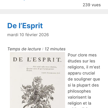
er
e
239 vues
b
o
o
De l’Esprit
k
mardi 10 février 2026
Temps de lecture :
12
minutes
Pour clore mes
études sur les
religions, il m'est
apparu crucial
de souligner que
si la plupart des
philosophes
valorisent la
religion et la